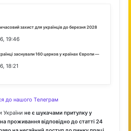
часовий захист для українців до березня 2028
6, 19:46
країнці заснували 160 церков у країнах Європи —
6, 18:21
я до нашого Телеграм
и України
не є шукачами притулку у
 на проживання відповідно до статті 24
раво на негайний доступ до ринку праці,