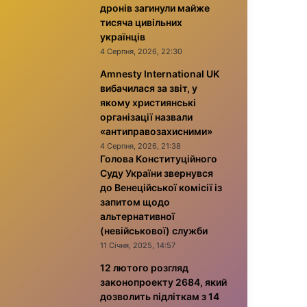
дронів загинули майже
тисяча цивільних
українців
4 Серпня, 2026, 22:30
Amnesty International UK
вибачилася за звіт, у
якому християнські
організації назвали
«антиправозахисними»
4 Серпня, 2026, 21:38
Голова Конституційного
Суду України звернувся
до Венеційської комісії із
запитом щодо
альтернативної
(невійськової) служби
11 Січня, 2025, 14:57
12 лютого розгляд
законопроекту 2684, який
дозволить підліткам з 14