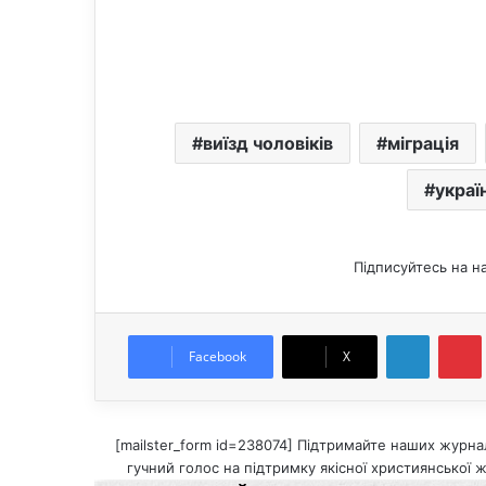
виїзд чоловіків
міграція
украї
Підписуйтесь на н
LinkedIn
Pintere
Facebook
X
[mailster_form id=238074] Підтримайте наших журнал
гучний голос на підтримку якісної християнської ж