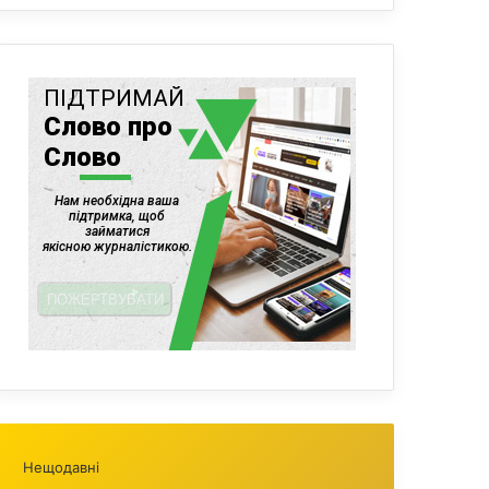
Нещодавні