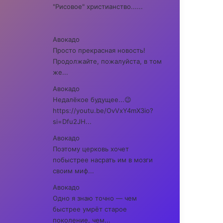
"Рисовое" христианство......
Авокадо
Просто прекрасная новость!
Продолжайте, пожалуйста, в том
же...
Авокадо
Недалёкое будущее...😉
https://youtu.be/OvVxY4mX3io?
si=Dfu2JH...
Авокадо
Поэтому церковь хочет
побыстрее насрать им в мозги
своим миф...
Авокадо
Одно я знаю точно — чем
быстрее умрёт старое
поколение, чем...