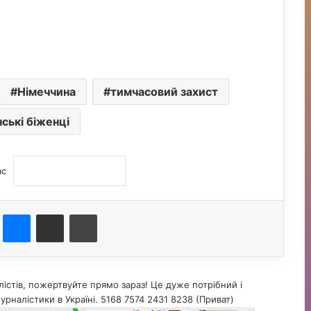
Німеччина
тимчасовий захист
нські біженці
ас
st
Messenger
Поділитися електронною поштою
Друк
істів, пожертвуйте прямо зараз! Це дуже потрібний і
урналістики в Україні. 5168 7574 2431 8238 (Приват)