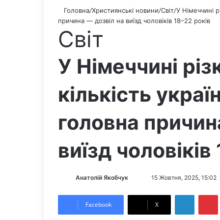
Головна
/
Християнські новини
/
Світ
/
У Німеччині р
причина — дозвіл на виїзд чоловіків 18–22 років
Світ
У Німеччині різ
кількість украї
головна причин
виїзд чоловіків
Анатолій Якобчук
F
S
15 Жовтня, 2025, 15:02
o
e
LinkedIn
Pintere
l
n
Facebook
X
l
d