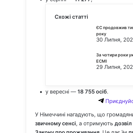
Схожі статті
ЄС продовжив тим
року
30 Липня, 202
За чотири роки у
ECMI
29 Липня, 202
у вересні —
18 755 осіб
.
Приєднуйс
У Німеччині нагадують, що громадян
звичному сенсі
, а отримують
дозвіл
Закону про проживання
. Це дає їм
п