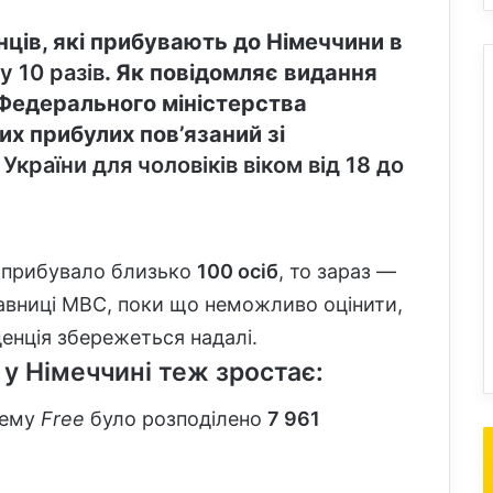
їнців, які прибувають до Німеччини в
у 10 разів
. Як повідомляє видання
Федерального міністерства
их прибулих пов’язаний зі
України для чоловіків віком від 18 до
 прибувало близько
100 осіб
, то зараз —
авниці МВС, поки що неможливо оцінити,
денція збережеться надалі.
 у Німеччині теж зростає:
тему
Free
було розподілено
7 961