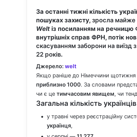
За останні тижні кількість укра
пошуках захисту,
зросла майже 
Welt
із посиланням на речницю 
внутрішніх справ ФРН, потік нов
скасуванням заборони на виїзд з 
22 років
.
Джерело:
welt
Якщо раніше до Німеччини щотижня
приблизно 1000
. За словами предст
чи є це
тимчасовим явищем
, чи тен
Загальна кількість українців
у травні через реєстраційну сис
українця
,
у серпні —
11 277
,