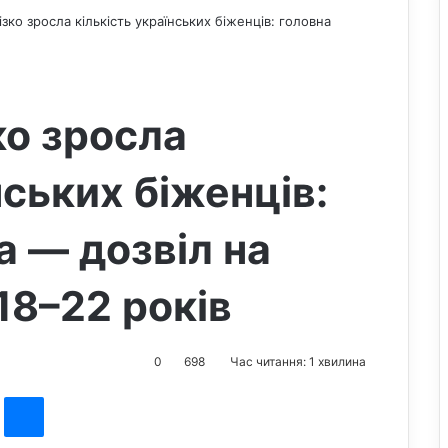
ізко зросла кількість українських біженців: головна
ко зросла
нських біженців:
а — дозвіл на
 18–22 років
0
698
Час читання: 1 хвилина
st
Messenger