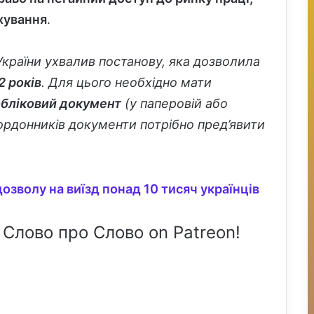
хування
.
 України ухвалив постанову, яка дозволила
2 років
. Для цього необхідно мати
обліковий документ
(у паперовій або
ордонників документи потрібно пред’явити
озволу на виїзд понад 10 тисяч українців
 Слово про Слово on Patreon!