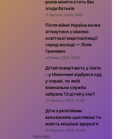
років міняти стать без
згоди батьків
11 Лютого, 2020, 19:07
Після війни Україна може
зіткнутися з хвилею
освітньої маргіналізації
серед молоді — Лілія
Гриневич
4 Липня, 2025, 08:01
Дітей повертають у сім’ю
– у Німеччині відбувся суд
у справі, по якій
ювенальна служба
забрала 13 дітей у сім’ї
21 Лютого, 2023, 17:29
Діти з релігійним
вихованням щасливіші та
мають міцніше здоров’я
12 Вересня, 2019, 22:06
Авокадо