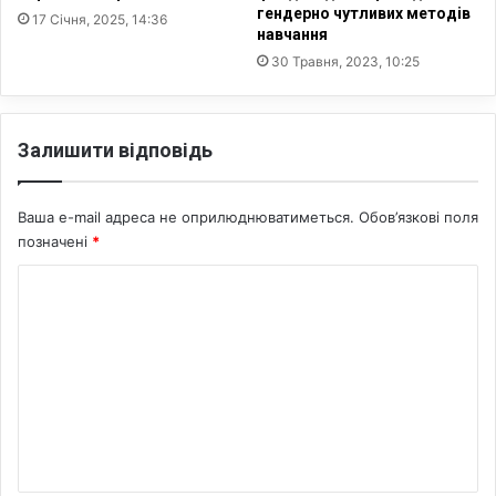
гендерно чутливих методів
а
н
17 Січня, 2025, 14:36
навчання
к
ь
е
30 Травня, 2023, 10:25
в
т
У
и
к
р
Залишити відповідь
а
ї
н
Ваша e-mail адреса не оприлюднюватиметься.
Обов’язкові поля
і
позначені
*
ч
е
К
р
о
е
з
м
в
е
і
й
н
с
т
ь
а
к