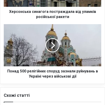
ь
к
а
Херсонська синагога постраждала від уламків
с
російської ракети
и
н
П
а
о
г
н
о
а
г
д
а
5
п
0
о
0
с
р
т
е
Понад 500 релігійних споруд зазнали руйнувань в
р
л
Україні через військові дії
а
і
ж
г
д
і
Схожі статті
а
й
л
н
а