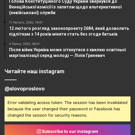
Голова Конституційного Суду України звернувся до
Венеційської комісії із запитом щодо альтернативної
(невійськової) служби
11 Лютого, 2020, 19:07
12 лютого розгляд законопроекту 2684, який дозволить
підліткам з 14 років міняти стать без згоди батьків
4 Липня, 2025, 08:01
Після війни Україна може зіткнутися з хвилею освітньої
маргіналізації серед молоді — Лілія Гриневич
Читайте наш instagram
@slovoproslovo
Error validating access token: The session has been invalidated
because the user changed their password or Facebook has
changed the session for security reasons.
Subscribe to our instagram