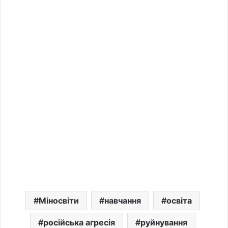
Міносвіти
навчання
освіта
російська агресія
руйнування