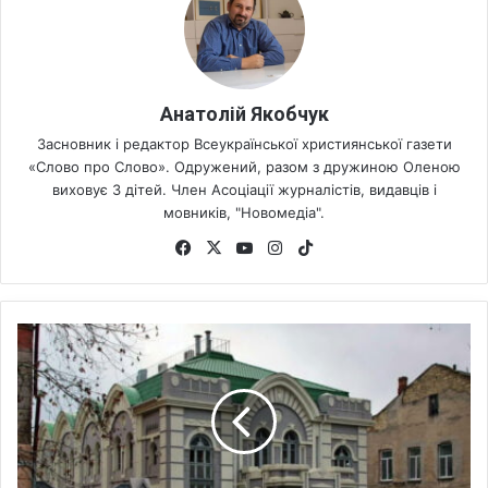
Анатолій Якобчук
Засновник і редактор Всеукраїнської християнської газети
«Слово про Слово». Одружений, разом з дружиною Оленою
виховує 3 дітей. Член Асоціації журналістів, видавців і
мовників, "Новомедіа".
Fa
X
Yo
Ins
Tik
ce
uT
tag
To
bo
ub
ra
k
ok
e
m
Х
е
р
с
о
н
с