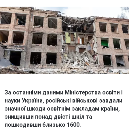
l
n
l
d
o
a
w
n
o
e
n
m
X
a
i
l
За останніми даними Міністерства освіти і
науки України, російські військові завдали
значної шкоди освітнім закладам країни,
знищивши понад двісті шкіл та
пошкодивши близько 1600.