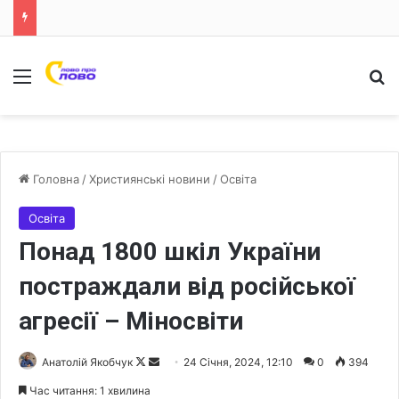
Меню
Ш
Головна
/
Християнські новини
/
Освіта
Освіта
Понад 1800 шкіл України
постраждали від російської
агресії – Міносвіти
Анатолій Якобчук
F
S
24 Січня, 2024, 12:10
0
394
o
e
Час читання: 1 хвилина