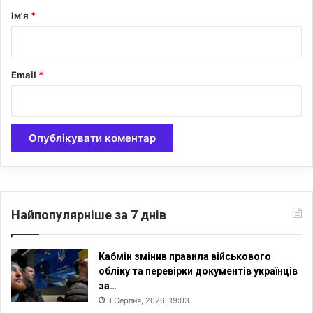
о
р
Ім'я
*
в
*
і
д
і
Email
*
ї
Найпопулярніше за 7 днів
Кабмін змінив правила військового
обліку та перевірки документів українців
за…
3 Серпня, 2026, 19:03