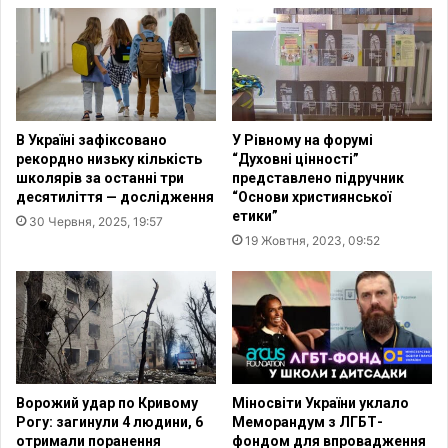
и
в
х
і
с
д
п
у
о
л
р
а
у
В Україні зафіксовано
У Рівному на форумі
м
д
рекордно низьку кількість
“Духовні цінності”
к
з
школярів за останні три
представлено підручник
і
а
десятиліття — дослідження
“Основи християнської
в
з
етики”
30 Червня, 2025, 19:57
р
н
19 Жовтня, 2023, 09:52
о
а
с
л
і
и
й
р
с
у
ь
й
к
н
о
у
Ворожий удар по Кривому
Міносвіти України уклало
ї
в
Рогу: загинули 4 людини, 6
Меморандум з ЛГБТ-
р
отримали поранення
фондом для впровадження
а