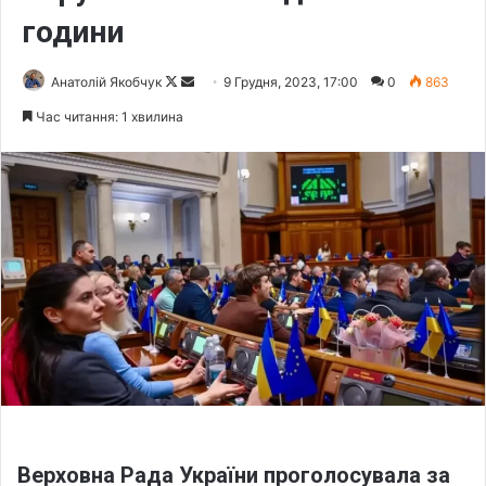
години
Анатолій Якобчук
F
S
9 Грудня, 2023, 17:00
0
863
o
e
Час читання: 1 хвилина
l
n
l
d
o
a
w
n
o
e
n
m
X
a
i
l
Верховна Рада України проголосувала за