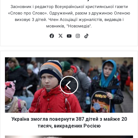
Засновник і редактор Всеукраїнської християнської газети
«Слово про Слово». Одружений, разом з дружиною Оленою
виховує 3 дітей. Член Асоціації журналістів, видавців і
мовників, "Новомедіа".
Fa
X
Yo
Ins
Tik
ce
uT
tag
To
bo
ub
ra
k
ok
e
m
У
к
р
а
ї
н
а
з
м
о
Україна змогла повернути 387 дітей з майже 20
г
тисяч, викрадених Росією
л