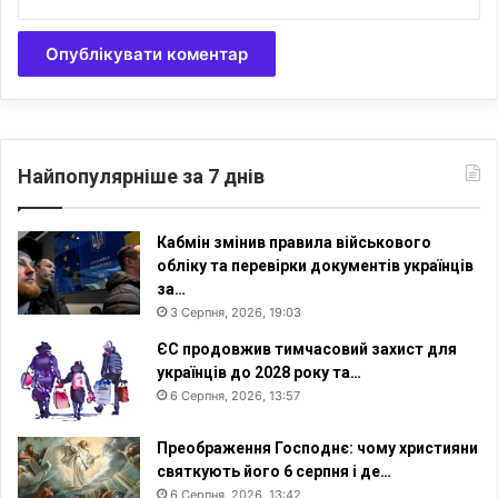
х
п
р
о
т
и
д
і
Найпопулярніше за 7 днів
т
е
й
Кабмін змінив правила військового
обліку та перевірки документів українців
за…
3 Серпня, 2026, 19:03
ЄС продовжив тимчасовий захист для
українців до 2028 року та…
6 Серпня, 2026, 13:57
Преображення Господнє: чому християни
святкують його 6 серпня і де…
6 Серпня, 2026, 13:42