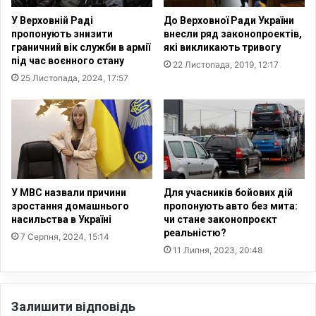
ж
є
У Верховній Раді
До Верховної Ради України
е
п
пропонують знизити
внесли ряд законопроектів,
2
о
граничний вік служби в армії
які викликають тривогу
0
н
під час воєнного стану
22 Листопада, 2019, 12:17
т
а
25 Листопада, 2024, 17:57
и
д
с
3
я
т
ч
и
,
с
в
я
и
ч
к
і
У МВС назвали причини
Для учасників бойових дій
р
в
зростання домашнього
пропонують авто без мита:
а
і
насильства в Україні
чи стане законопроєкт
д
реальністю?
й
7 Серпня, 2024, 15:14
е
с
11 Липня, 2023, 20:48
н
ь
и
к
х
о
Залишити відповідь
Р
в