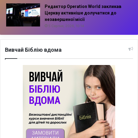
Редактор Operation World закликав
Церкву активніше долучатися до
незавершеної місії
5 Серпня, 2026, 10:14
Вивчай Біблію вдома