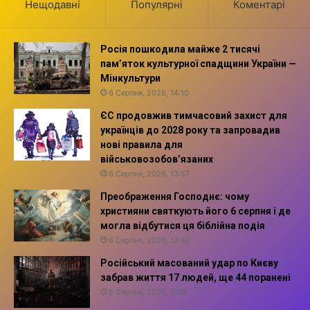
Нещодавні
Популярні
Коментарі
Росія пошкодила майже 2 тисячі
пам’яток культурної спадщини України —
Мінкультури
6 Серпня, 2026, 14:10
ЄС продовжив тимчасовий захист для
українців до 2028 року та запровадив
нові правила для
військовозобов’язаних
6 Серпня, 2026, 13:57
Преображення Господнє: чому
християни святкують його 6 серпня і де
могла відбутися ця біблійна подія
6 Серпня, 2026, 13:42
Російський масований удар по Києву
забрав життя 17 людей, ще 44 поранені
5 Серпня, 2026, 11:16