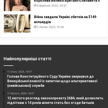
Королева Великої Британії Єлизавета II
8 Вересня, 2022, 20:41
Війна завдала Україні збитків на $149
мільярдів
5 Липня, 2023, 15:34
Найпопулярніші статті
11 Січня, 2025, 14:57
Голова Конституційного Суду України звернувся до
Венеційської комісії із запитом щодо альтернативної
(невійськової) служби
11 Лютого, 2020, 19:07
12 лютого розгляд законопроекту 2684, який дозволить
підліткам з 14 років міняти стать без згоди батьків