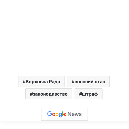
Верховна Рада
воєнний стан
законодавство
штраф