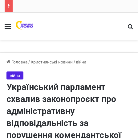
Меню
Ш
Головна
/
Християнські новини
/
війна
війна
Український парламент
схвалив законопроєкт про
адміністративну
відповідальність за
порушення комендантської