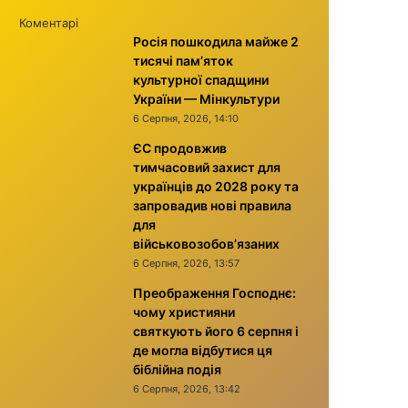
Коментарі
Росія пошкодила майже 2
тисячі пам’яток
культурної спадщини
України — Мінкультури
6 Серпня, 2026, 14:10
ЄС продовжив
тимчасовий захист для
українців до 2028 року та
запровадив нові правила
для
військовозобов’язаних
6 Серпня, 2026, 13:57
Преображення Господнє:
чому християни
святкують його 6 серпня і
де могла відбутися ця
біблійна подія
6 Серпня, 2026, 13:42