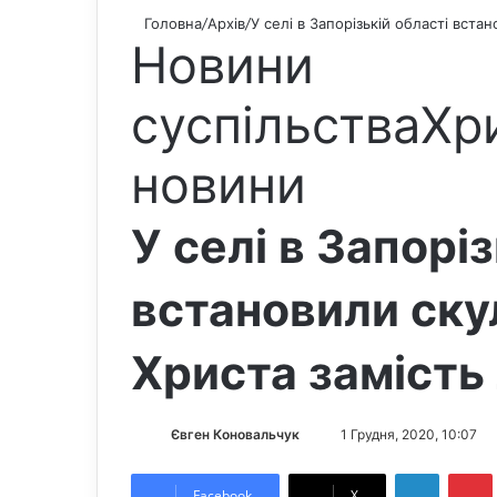
Головна
/
Архів
/
У селі в Запорізькій області вста
Новини
суспільства
Хр
новини
У селі в Запорі
встановили ску
Христа замість
Євген Коновальчук
S
1 Грудня, 2020, 10:07
e
LinkedIn
Pintere
n
Facebook
X