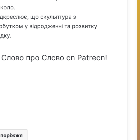
вколо.
ідкреслює, що скульптура з
обутком у відродженні та розвитку
дку.
 Слово про Слово on Patreon!
апоріжжя