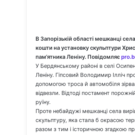
В
З
апор
і
зьк
ій
област
і
мешканці
сел
кошти на установку скульптури Хрис
пам
’
ятника Леніну. Повідомляє
pro.b
У Бердянському районі в селі Осипен
Леніну. Гіпсовий Володимир Ілліч про
допомогою троса й автомобіля зірвал
відвезли. Відтоді постамент порожн
руїну.
Проте небайдужі мешканці села вирі
скульптуру, яка стала б окрасою тер
разом з тим і історичною згадкою п