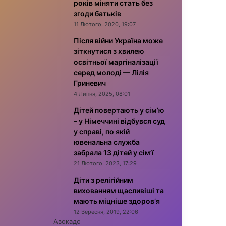
років міняти стать без
згоди батьків
11 Лютого, 2020, 19:07
Після війни Україна може
зіткнутися з хвилею
освітньої маргіналізації
серед молоді — Лілія
Гриневич
4 Липня, 2025, 08:01
Дітей повертають у сім’ю
– у Німеччині відбувся суд
у справі, по якій
ювенальна служба
забрала 13 дітей у сім’ї
21 Лютого, 2023, 17:29
Діти з релігійним
вихованням щасливіші та
мають міцніше здоров’я
12 Вересня, 2019, 22:06
Авокадо