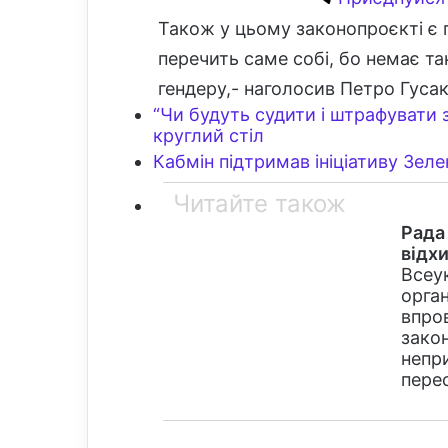
Також у цьому законопроєкті є п
перечить саме собі, бо немає тако
гендеру,- наголосив Петро Гусак
“Чи будуть судити і штрафувати з
круглий стіл
Кабмін підтримав ініціативу Зел
Читайте також
Рада
відх
Всеук
орга
впров
зако
непр
пере