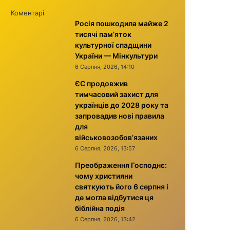
Коментарі
Росія пошкодила майже 2
тисячі пам’яток
культурної спадщини
України — Мінкультури
6 Серпня, 2026, 14:10
ЄС продовжив
тимчасовий захист для
українців до 2028 року та
запровадив нові правила
для
військовозобов’язаних
6 Серпня, 2026, 13:57
Преображення Господнє:
чому християни
святкують його 6 серпня і
де могла відбутися ця
біблійна подія
6 Серпня, 2026, 13:42