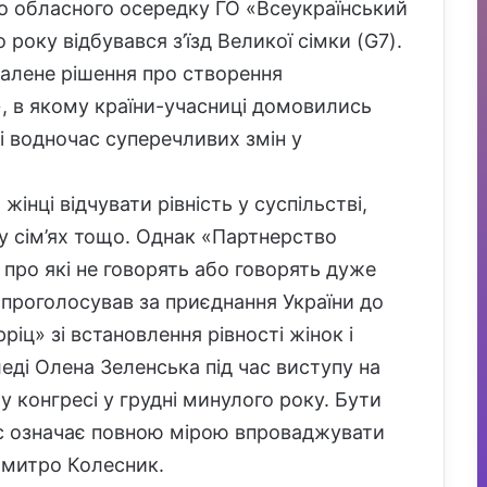
о обласного осередку ГО «Всеукраїнський
 року відбувався з’їзд Великої сімки (G7).
валене рішення про створення
, в якому країни-учасниці домовились
 водночас суперечливих змін у
інці відчувати рівність у суспільстві,
 у сім’ях тощо. Однак «Партнерство
, про які не говорять або говорять дуже
 проголосував за приєднання України до
іц» зі встановлення рівності жінок і
леді Олена Зеленська під час виступу на
 конгресі у грудні минулого року. Бути
ас означає повною мірою впроваджувати
 Дмитро Колесник.