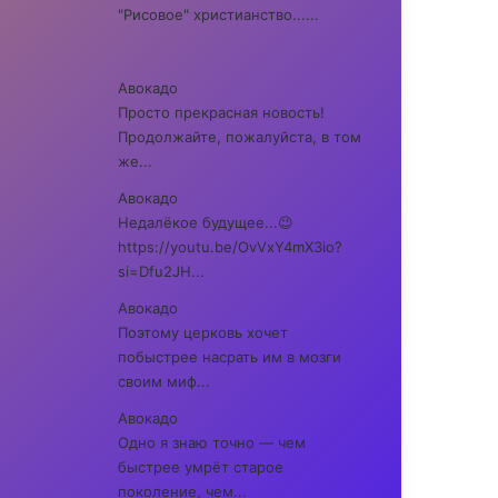
"Рисовое" христианство......
Авокадо
Просто прекрасная новость!
Продолжайте, пожалуйста, в том
же...
Авокадо
Недалёкое будущее...😉
https://youtu.be/OvVxY4mX3io?
si=Dfu2JH...
Авокадо
Поэтому церковь хочет
побыстрее насрать им в мозги
своим миф...
Авокадо
Одно я знаю точно — чем
быстрее умрёт старое
поколение, чем...