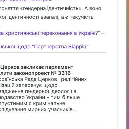
оняття «гендерна ідентичність». А воно
ї ідентичності взагалі, а є текучість
.
а християнські переконання в Україні?” –
енської щодо “Партнерства Біарріц”
 Церков закликає парламент
илити законопроект № 3316
раїнська Рада Церков і релігійних
нізацій заперечує щодо
адження гендерної ідеології в
нодавство України – тим більше
ипустимим є кримінальне
слідування мирних учасників…