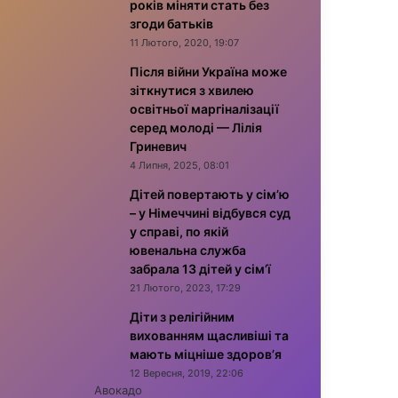
років міняти стать без
згоди батьків
11 Лютого, 2020, 19:07
Після війни Україна може
зіткнутися з хвилею
освітньої маргіналізації
серед молоді — Лілія
Гриневич
4 Липня, 2025, 08:01
Дітей повертають у сім’ю
– у Німеччині відбувся суд
у справі, по якій
ювенальна служба
забрала 13 дітей у сім’ї
21 Лютого, 2023, 17:29
Діти з релігійним
вихованням щасливіші та
мають міцніше здоров’я
12 Вересня, 2019, 22:06
Авокадо