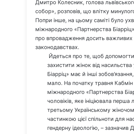
Дмитро Колесник, голова львівськог
собор», розповів, що влітку минулого
Попри інше, на цьому саміті було ух
міжнародного «Партнерства Біарріц»
про впровадження досить важливих і
законодавствах.
Йдеться про те, щоб допомогти ж
захистити жінок від насильства
Біарріц» має й інші зобов’язання
мало. На початку травня Кабмін
міжнародного «Партнерства Біарр
чоловіків, яке ініціювала перша 
третьому Українському жіночому
частинкою цієї спільноти для н
гендерну ідеологію, – зазначив