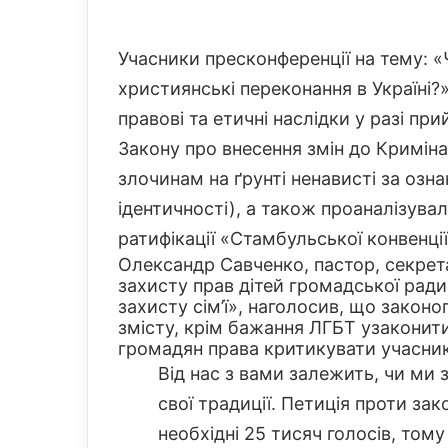
Учасники пресконференції на тему: «
християнські переконання в Україні?
правові та етичні наслідки у разі п
Закону про внесення змін до Криміна
злочинам на ґрунті ненависті за озна
ідентичності), а також проаналізува
ратифікації «Стамбульської конвенції»
Олександр Савченко, пастор, секретар
захисту прав дітей громадської ради
захисту сім’ї», наголосив, що закон
змісту, крім бажання ЛГБТ узаконит
громадян права критикувати учасникі
Від нас з вами залежить, чи ми 
свої традиції. Петиція проти з
необхідні 25 тисяч голосів, том