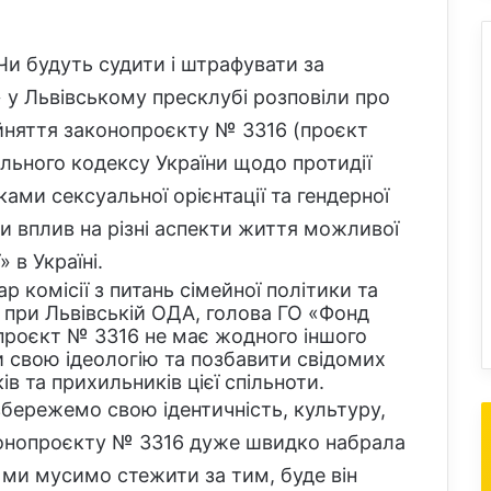
Чи будуть судити і штрафувати за
» у Львівському пресклубі розповіли про
рийняття законопроєкту № 3316 (проєкт
льного кодексу України щодо протидії
ками сексуальної орієнтації та гендерної
ли вплив на різні аспекти життя можливої
 в Україні.
 комісії з питань сімейної політики та
 при Львівській ОДА, голова ГО «Фонд
опроєкт № 3316 не має жодного іншого
и свою ідеологію та позбавити свідомих
в та прихильників цієї спільноти.
збережемо свою ідентичність, культуру,
аконопроєкту № 3316 дуже швидко набрала
у ми мусимо стежити за тим, буде він