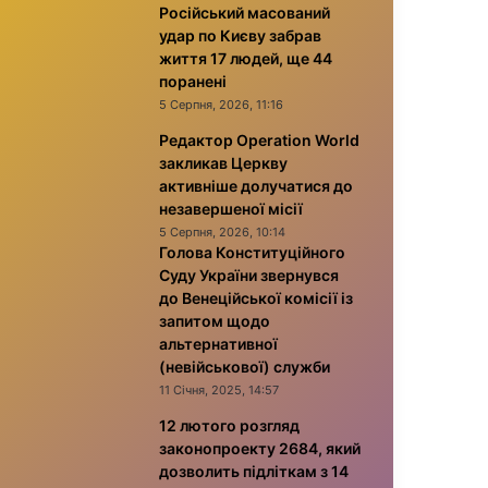
Російський масований
удар по Києву забрав
життя 17 людей, ще 44
поранені
5 Серпня, 2026, 11:16
Редактор Operation World
закликав Церкву
активніше долучатися до
незавершеної місії
5 Серпня, 2026, 10:14
Голова Конституційного
Суду України звернувся
до Венеційської комісії із
запитом щодо
альтернативної
(невійськової) служби
11 Січня, 2025, 14:57
12 лютого розгляд
законопроекту 2684, який
дозволить підліткам з 14