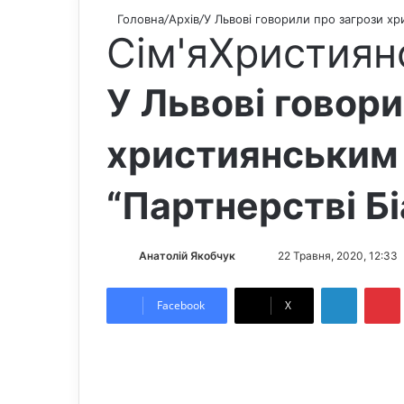
Головна
/
Архів
/
У Львові говорили про загрози хр
Сім'я
Християн
У Львові говори
християнським
“Партнерстві Бі
Анатолій Якобчук
F
S
22 Травня, 2020, 12:33
o
e
LinkedIn
Pintere
l
n
Facebook
X
l
d
o
a
w
n
o
e