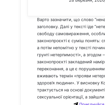
28 Березня, 2026,
Варто зазначити, що слово “нен
заголовку. Далі у тексті іде “не
свободу самовираження, особлив
законопроєкті є суміш понять: с
а потім непомітно у тексті поч
грунті нетерпимості», а згодом 
законопроєкті закладений намір п
переконання, а це є порушенням 
вживають термін «прояви нетерп
здоров’я людини». У висновку Ко
трактується на основі документі
сексуальної орієнтації, а зайшл
Приєднуйся 