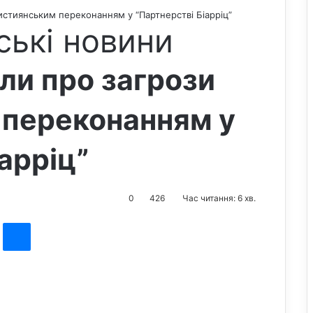
истиянським переконанням у “Партнерстві Біарріц”
ські новини
ли про загрози
 переконанням у
арріц”
0
426
Час читання: 6 хв.
st
Messenger