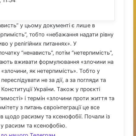
 11:54
ависть” у цьому документі є лише в
терпимість”, тобто «небажання надати рівну
о у релігійних питаннях». У
початку “ненависть”, потім “нетерпимість”,
инають вживати формулювання «злочини на
– «злочини, як нетерпимість». Тобто у
ереслідувати не за дії, а за погляди та
Конституції України. Також у проєкті
имості» і термін «злочини проти життя та
мітету з питань євроінтеграції це все
в щодо расизму та ксенофобії. Почали із
и у расизм та ксенофобію.
до нашого Телеграм