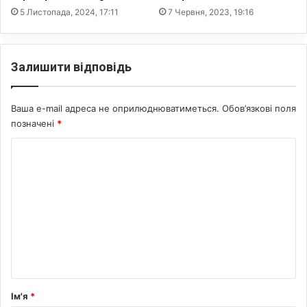
5 Листопада, 2024, 17:11
7 Червня, 2023, 19:16
Залишити відповідь
Ваша e-mail адреса не оприлюднюватиметься.
Обов’язкові поля
позначені
*
К
о
м
е
н
т
а
р
Ім'я
*