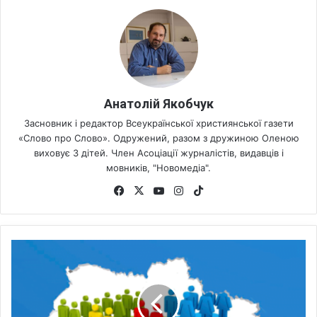
Анатолій Якобчук
Засновник і редактор Всеукраїнської християнської газети
«Слово про Слово». Одружений, разом з дружиною Оленою
виховує 3 дітей. Член Асоціації журналістів, видавців і
мовників, "Новомедіа".
Fa
X
Yo
Ins
Tik
ce
uT
tag
To
bo
ub
ra
k
ok
e
m
Д
о
я
к
и