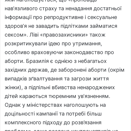
нав‘язливого страху та ненадання достатньої
інформації про репродуктивне і сексуальне
здоров‘я не завадить підлітками займатися
сексом». Ліві «правозахисники» також
розкритикували ідею про утримання,
особливо враховуючи законодавство про
аборти. Бразилія є однією з небагатьох
західних держав, де заборонені аборти (окрім
випадків зґвалтування та загрози життя
жінки), а підпільні вбивства ненароджених
дітей караються тюремним ув‘язненням.
Однак у міністерствах наголошують на
доцільності кампанії та потребі більш
комплексного підходу до розв’язання