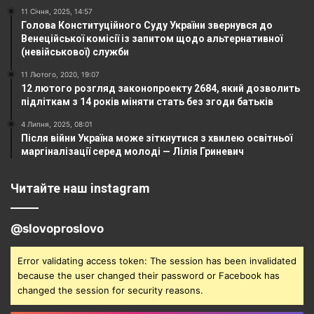
11 Січня, 2025, 14:57
Голова Конституційного Суду України звернувся до
Венеційської комісії із запитом щодо альтернативної
(невійськової) служби
11 Лютого, 2020, 19:07
12 лютого розгляд законопроекту 2684, який дозволить
підліткам з 14 років міняти стать без згоди батьків
4 Липня, 2025, 08:01
Після війни Україна може зіткнутися з хвилею освітньої
маргіналізації серед молоді — Лілія Гриневич
Читайте наш instagram
@slovoproslovo
Error validating access token: The session has been invalidated
because the user changed their password or Facebook has
changed the session for security reasons.