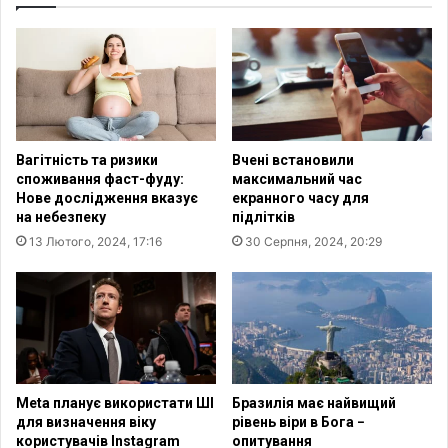
о
а
с
т
т
ь
р
г
і
р
л
о
я
м
є
Вагітність та ризики
Вчені встановили
а
споживання фаст-фуду:
максимальний час
д
Нове дослідження вказує
екранного часу для
я
на небезпеку
підлітків
н
13 Лютого, 2024, 17:16
30 Серпня, 2024, 20:29
и
У
к
р
а
ї
н
и
Meta планує використати ШІ
Бразилія має найвищий
для визначення віку
рівень віри в Бога −
користувачів Instagram
опитування