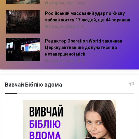
6 Серпня, 2026, 13:42
Російський масований удар по Києву
забрав життя 17 людей, ще 44 поранені
5 Серпня, 2026, 11:16
Редактор Operation World закликав
Церкву активніше долучатися до
незавершеної місії
5 Серпня, 2026, 10:14
Вивчай Біблію вдома