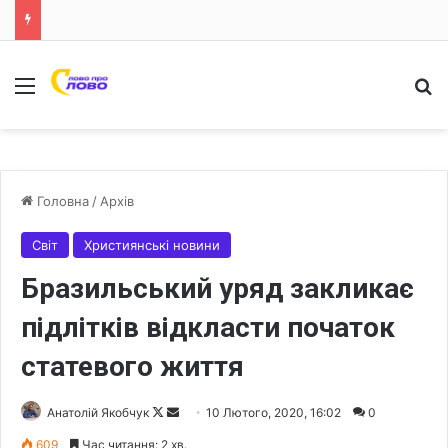
Меню
Ш
Головна
/
Архів
Світ
Християнські новини
Бразильський уряд закликає
підлітків відкласти початок
статевого життя
Анатолій Якобчук
F
S
10 Лютого, 2020, 16:02
0
o
e
609
Час читання: 2 хв.