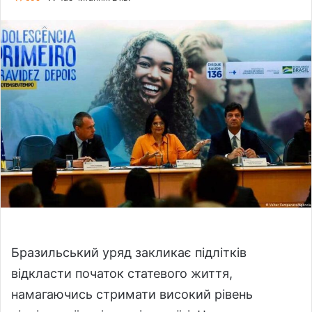
l
n
l
d
o
a
w
n
o
e
n
m
X
a
i
l
Бразильський уряд закликає підлітків
відкласти початок статевого життя,
намагаючись стримати високий рівень