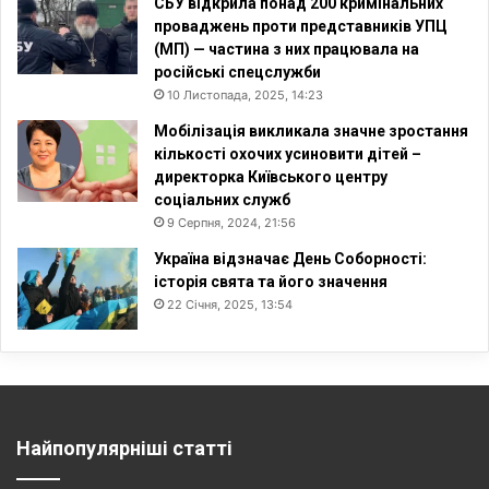
СБУ відкрила понад 200 кримінальних
проваджень проти представників УПЦ
(МП) — частина з них працювала на
російські спецслужби
10 Листопада, 2025, 14:23
Мобілізація викликала значне зростання
кількості охочих усиновити дітей –
директорка Київського центру
соціальних служб
9 Серпня, 2024, 21:56
Україна відзначає День Соборності:
історія свята та його значення
22 Січня, 2025, 13:54
Найпопулярніші статті