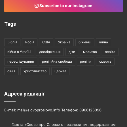
Subscribe to our instagram
Tags
Біблія
Росія
США
Україна
біженці
війна
війна в Україні
дослідження
діти
молитва
освіта
переслідування
релігійна свобода
релігія
смерть
сім'я
християнство
церква
Адреса редакції
E-mail: mail@slovoproslovo.info Телефон: 0966126096
Газета «Слово про Слово» є незалежним, недержавним