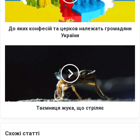
х
к
о
н
ф
До яких конфесій та церков належать громадяни
е
України
с
і
Т
й
а
т
є
а
м
ц
н
е
и
р
ц
к
я
о
ж
в
у
Таємниця жука, що стріляє
н
к
а
а
л
,
Схожі статті
е
щ
ж