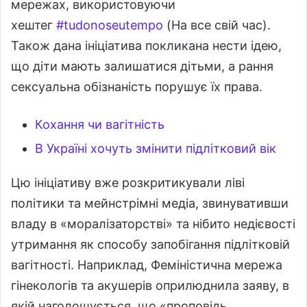
мережах, використовуючи
хештег
#
tudonoseutempo
(На все свій час).
Також дана ініціатива покликана нести ідею,
що діти мають залишатися дітьми, а рання
сексуальна обізнаність порушує їх права.
Кохання чи вагітність
В Україні хочуть змінити підлітковий вік
Цю ініціативу вже розкритикували ліві
політики та мейнстрімні медіа, звинувативши
владу в «моралізаторстві» та нібито недієвості
утримання як способу запобігання підлітковій
вагітності. Наприклад, Феміністична мережа
гінекологів та акушерів оприлюднила заяву, в
якій наголошується, що «проповідь