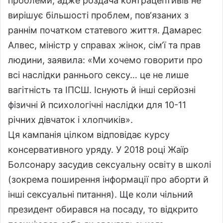
проблеми, адже роздача контрацептивів не
вирішує більшості проблем, пов‘язаних з
раннім початком статевого життя. Дамарес
Алвес, міністр у справах жінок, сім‘ї та прав
людини, заявила: «Ми хочемо говорити про
всі наслідки раннього сексу… це не лише
вагітність та ІПСШ. Існують й інші серйозні
фізичні й психологічні наслідки для 10-11
річних дівчаток і хлопчиків».
Ця кампанія цілком відповідає курсу
консервативного уряду. У 2018 році Жаїр
Болсонару засудив сексуальну освіту в школі
(зокрема поширення інформації про аборти й
інші сексуальні питання). Ще коли чільний
президент обирався на посаду, то відкрито