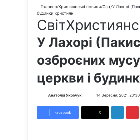
Головна
/
Християнські новини
/
Світ
/
У Лахорі (Па
будинки християн
Світ
Християнс
У Лахорі (Пакис
озброєних мусу
церкви і будин
Анатолій Якобчук
F
S
14 Вересня, 2021, 23:30
o
e
LinkedIn
Pintere
l
n
Facebook
X
l
d
o
a
w
n