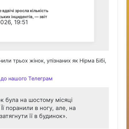
е вдвічі зросла кількість
ьких інцидентів, — звіт
026, 19:51
или трьох жінок, упізнаних як Нірма Бібі,
до нашого Телеграм
к була на шостому місяці
 Її поранили в ногу, але, на
 затягнути її в будинок».