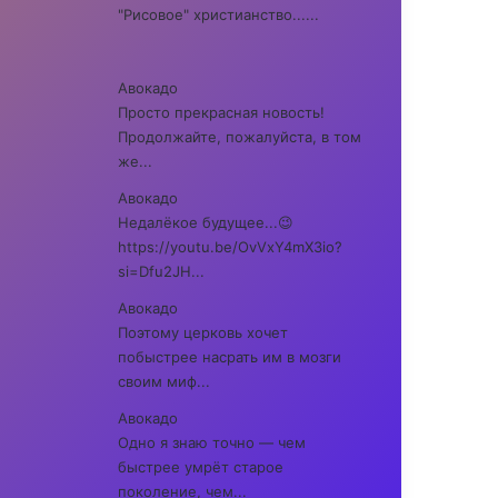
"Рисовое" христианство......
Авокадо
Просто прекрасная новость!
Продолжайте, пожалуйста, в том
же...
Авокадо
Недалёкое будущее...😉
https://youtu.be/OvVxY4mX3io?
si=Dfu2JH...
Авокадо
Поэтому церковь хочет
побыстрее насрать им в мозги
своим миф...
Авокадо
Одно я знаю точно — чем
быстрее умрёт старое
поколение, чем...