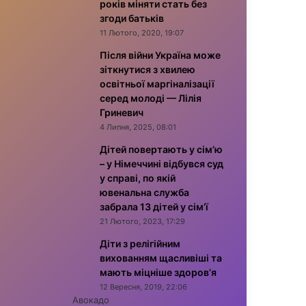
років міняти стать без
згоди батьків
11 Лютого, 2020, 19:07
Після війни Україна може
зіткнутися з хвилею
освітньої маргіналізації
серед молоді — Лілія
Гриневич
4 Липня, 2025, 08:01
Дітей повертають у сім’ю
– у Німеччині відбувся суд
у справі, по якій
ювенальна служба
забрала 13 дітей у сім’ї
21 Лютого, 2023, 17:29
Діти з релігійним
вихованням щасливіші та
мають міцніше здоров’я
12 Вересня, 2019, 22:06
Авокадо