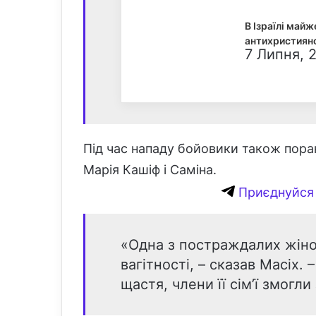
В Ізраїлі майж
антихристиянс
7 Липня, 2
Під час нападу бойовики також поран
Марія Кашіф і Саміна.
Приєднуйся 
«Одна з постраждалих жіно
вагітності, – сказав Масіх. –
щастя, члени її сім’ї змогли