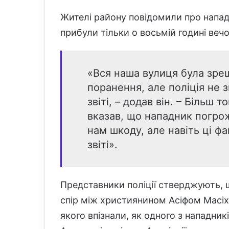
Жителі району повідомили про напад 
прибули тільки о восьмій годині вечо
«Вся наша вулиця була зре
поранення, але поліція не 
звіті, – додав він. – Більш то
вказав, що нападник погрож
нам шкоду, але навіть ці фа
звіті».
Представники поліції стверджують,
спір між християнином Асіфом Масі
якого впізнали, як одного з нападникі