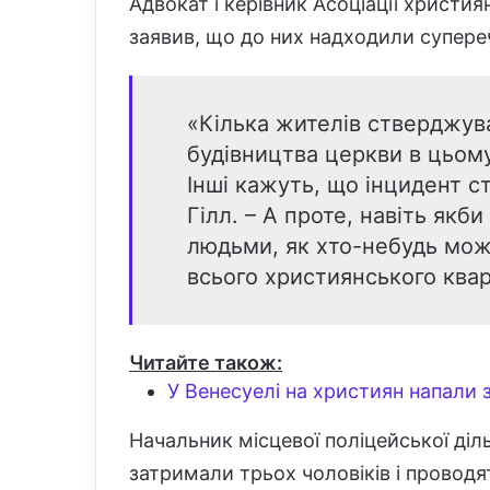
Адвокат і керівник Асоціації христи
заявив, що до них надходили супере
«Кілька жителів стверджув
будівництва церкви в цьому
Інші кажуть, що інцидент ст
Гілл. – А проте, навіть якб
людьми, як хто-небудь мож
всього християнського квар
Читайте також:
У Венесуелі на християн напали з
Начальник місцевої поліцейської ді
затримали трьох чоловіків і провод