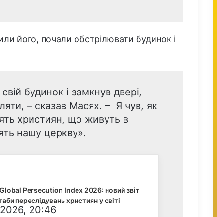
ли його, почали обстрілювати будинок і
 свій будинок і замкнув двері,
яти, – сказав Масях. – Я чув, як
ять християн, що живуть в
ять нашу церкву».
lobal Persecution Index 2026: новий звіт
аби переслідувань християн у світі
 2026, 20:46