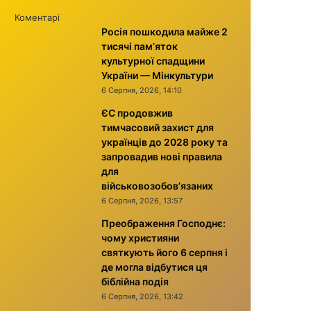
Коментарі
Росія пошкодила майже 2
тисячі пам’яток
культурної спадщини
України — Мінкультури
6 Серпня, 2026, 14:10
ЄС продовжив
тимчасовий захист для
українців до 2028 року та
запровадив нові правила
для
військовозобов’язаних
6 Серпня, 2026, 13:57
Преображення Господнє:
чому християни
святкують його 6 серпня і
де могла відбутися ця
біблійна подія
6 Серпня, 2026, 13:42