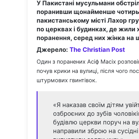
У Пакистані мусульмани обстріл
поранивши щонайменше чотирьо
пакистанському місті Лахор гр
по церквах і будинках, де жили
поранення, серед них жінка на ш
Джерело:
The Christian Post
Один з поранених Асіф Масіх розпові
почув крики на вулиці, після чого п
штурмових гвинтівок.
«Я наказав своїм дітям увій
озброєних до зубів чоловікі
будівлю церкви поруч на вул
направили зброю на сусідні