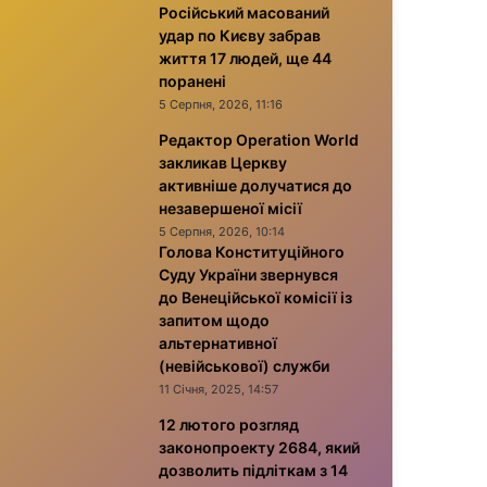
Російський масований
удар по Києву забрав
життя 17 людей, ще 44
поранені
5 Серпня, 2026, 11:16
Редактор Operation World
закликав Церкву
активніше долучатися до
незавершеної місії
5 Серпня, 2026, 10:14
Голова Конституційного
Суду України звернувся
до Венеційської комісії із
запитом щодо
альтернативної
(невійськової) служби
11 Січня, 2025, 14:57
12 лютого розгляд
законопроекту 2684, який
дозволить підліткам з 14