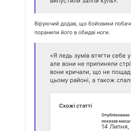
випустили залпи куль».
Віруючий додав, що бойовики побачи
поранили його в обидві ноги.
«Я ледь зумів втягти себе у
але вони не припиняли стріл
вони кричали, що не пощад
цьому районі, а також спал
Схожі статті
Опубліковано G
показав масшт
14 Липня,