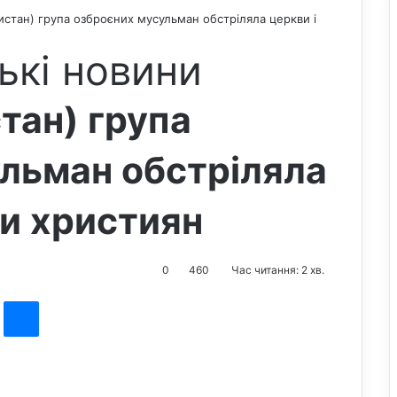
кистан) група озброєних мусульман обстріляла церкви і
ькі новини
тан) група
льман обстріляла
ки християн
0
460
Час читання: 2 хв.
st
Messenger