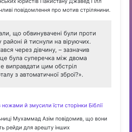
янських юристів Пакистану Джавед Гілл
чливі повідомлення про мотив стрілянини.
али, що обвинувачені були проти
 районі й тиснули на віруючих.
ався через дівчину, – зазначив
и це була суперечка між двома
е виправдати цим обстріл
талу з автоматичної зброї?».
 ножами й змусили їсти сторінки Біблії
льниці Мухаммад Азім повідомив, що вони
ять рейди для арешту інших