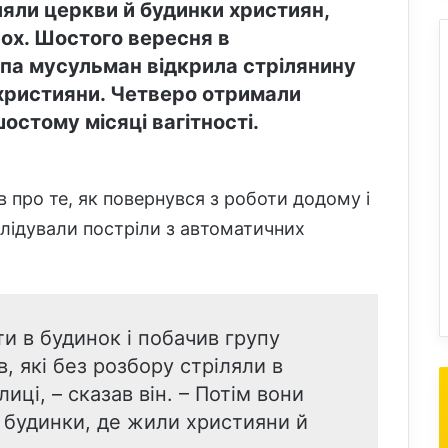
яли церкви й будинки християн,
х. Шостого вересня в
упа мусульман відкрила стрілянину
 християни. Четверо отримали
остому місяці вагітності.
в про те, як повернувся з роботи додому і
ослідували постріли з автоматичних
ти в будинок і побачив групу
в, які без розбору стріляли в
иці, – сказав він. – Потім вони
 будинки, де жили християни й