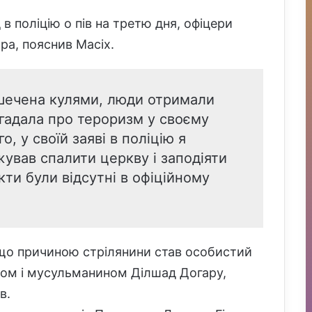
в поліцію о пів на третю дня, офіцери
ра, пояснив Масіх.
шечена кулями, люди отримали
згадала про тероризм у своєму
го, у своїй заяві в поліцію я
ував спалити церкву і заподіяти
кти були відсутні в офіційному
 що причиною стрілянини став особистий
хом і мусульманином Ділшад Догару,
в.