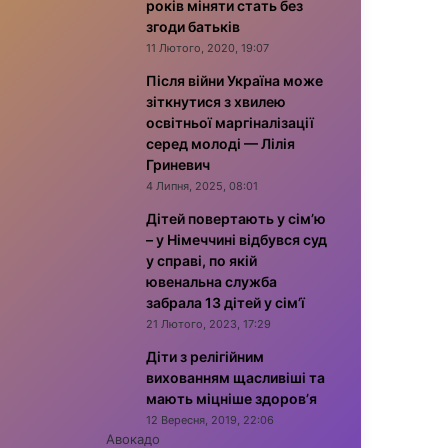
років міняти стать без
згоди батьків
11 Лютого, 2020, 19:07
Після війни Україна може
зіткнутися з хвилею
освітньої маргіналізації
серед молоді — Лілія
Гриневич
4 Липня, 2025, 08:01
Дітей повертають у сім’ю
– у Німеччині відбувся суд
у справі, по якій
ювенальна служба
забрала 13 дітей у сім’ї
21 Лютого, 2023, 17:29
Діти з релігійним
вихованням щасливіші та
мають міцніше здоров’я
12 Вересня, 2019, 22:06
Авокадо