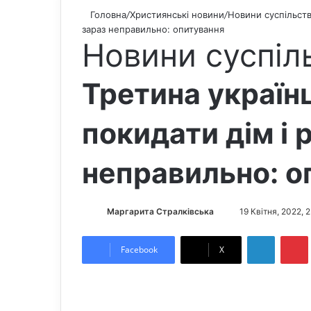
Головна
/
Християнські новини
/
Новини суспільст
зараз неправильно: опитування
Новини суспіл
Третина україн
покидати дім і 
неправильно: о
Маргарита Стралківська
S
19 Квітня, 2022, 
e
LinkedIn
Pintere
n
Facebook
X
d
a
n