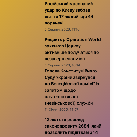
Російський масований
удар по Києву забрав
життя 17 людей, ще 44
поранені
5 Серпня, 2026, 11:16
Редактор Operation World
закликав Церкву
активніше долучатися до
незавершеної місії
5 Серпня, 2026, 10:14
Голова Конституційного
Суду України звернувся
до Венеційської комісії із
запитом щодо
альтернативної
(невійськової) служби
11 Січня, 2025, 14:57
12 лютого розгляд
законопроекту 2684, який
дозволить підліткам з 14