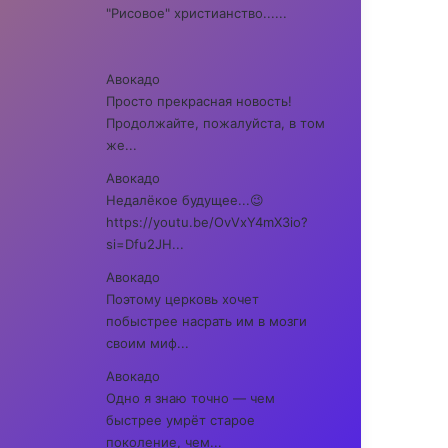
"Рисовое" христианство......
Авокадо
Просто прекрасная новость!
Продолжайте, пожалуйста, в том
же...
Авокадо
Недалёкое будущее...😉
https://youtu.be/OvVxY4mX3io?
si=Dfu2JH...
Авокадо
Поэтому церковь хочет
побыстрее насрать им в мозги
своим миф...
Авокадо
Одно я знаю точно — чем
быстрее умрёт старое
поколение, чем...