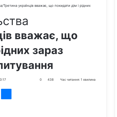
ва
/
Третина українців вважає, що покидати дім і рідних
ьства
ців вважає, що
рідних зараз
питування
23:17
0
438
Час читання: 1 хвилина
st
Messenger