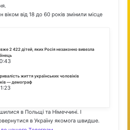
ня.
 віком від 18 до 60 років змінили місце
вже 2 422 дітей, яких Росія незаконно вивезла
бінець
20:43
тривалість життя українських чоловіків
оків — демограф
1:23
ишилися в Польщі та Німеччині. І
повернутися в Україну якомога швидше.
до нашого Телеграм