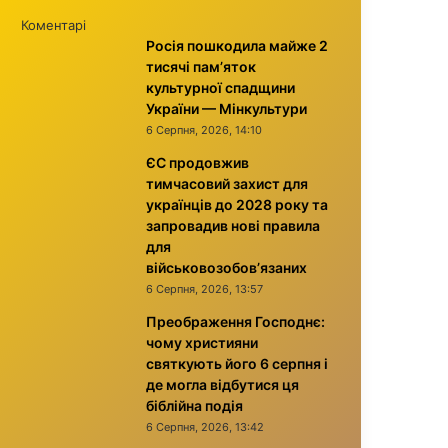
Коментарі
Росія пошкодила майже 2
тисячі пам’яток
культурної спадщини
України — Мінкультури
6 Серпня, 2026, 14:10
ЄС продовжив
тимчасовий захист для
українців до 2028 року та
запровадив нові правила
для
військовозобов’язаних
6 Серпня, 2026, 13:57
Преображення Господнє:
чому християни
святкують його 6 серпня і
де могла відбутися ця
біблійна подія
6 Серпня, 2026, 13:42