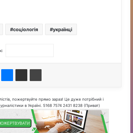
соціологія
українці
ас
st
Messenger
Поділитися електронною поштою
Друк
істів, пожертвуйте прямо зараз! Це дуже потрібний і
урналістики в Україні. 5168 7574 2431 8238 (Приват)