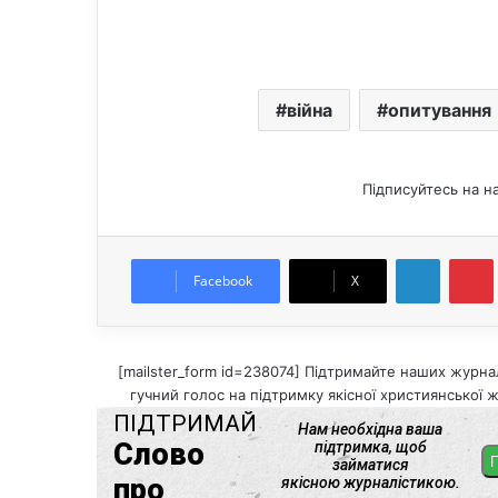
війна
опитування
Підписуйтесь на н
LinkedIn
Pintere
Facebook
X
[mailster_form id=238074] Підтримайте наших журнал
гучний голос на підтримку якісної християнської ж