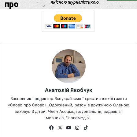
Анатолій Якобчук
Засновник і редактор Всеукраїнської християнської газети
«Слово про Слово». Одружений, разом з дружиною Оленою
виховує 3 дітей. Член Асоціації журналістів, видавців і
мовників, "Новомедіа".
Fa
X
Yo
Ins
Tik
ce
uT
tag
To