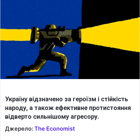
o
a
w
n
o
e
n
m
X
a
i
l
Україну відзначено за героїзм і стійкість
народу, а також ефективне протистояння
відверто сильнішому агресору.
Джерело:
The Economist