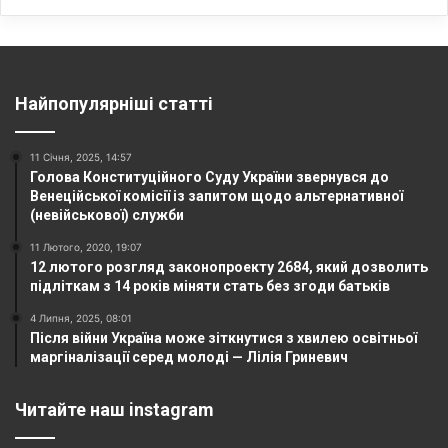
Найпопулярніші статті
11 Січня, 2025, 14:57
Голова Конституційного Суду України звернувся до
Венеційської комісії із запитом щодо альтернативної
(невійськової) служби
11 Лютого, 2020, 19:07
12 лютого розгляд законопроекту 2684, який дозволить
підліткам з 14 років міняти стать без згоди батьків
4 Липня, 2025, 08:01
Після війни Україна може зіткнутися з хвилею освітньої
маргіналізації серед молоді — Лілія Гриневич
Читайте наш instagram