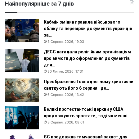
н
Найпопулярніше за 7 днів
і
л
о
Кабмін змінив правила військового
в
обліку та перевірки документів українців
за…
3 Серпня, 2026, 19:03
ДЕСС нагадала релігійним організаціям
про вимоги до оформлення документів
для…
30 Липня, 2026, 17:31
Преображення Господнє: чому християни
святкують його 6 серпня і де…
6 Серпня, 2026, 13:42
Великі протестантські церкви у США
продовжують зростати, тоді як менші…
3 Серпня, 2026, 08:01
ЄС продовжив тимчасовий захист для