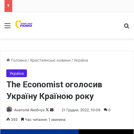
Меню
Ш
Головна
/
Християнські новини
/
Україна
Україна
The Economist оголосив
Україну Країною року
Анатолій Якобчук
F
S
21 Грудня, 2022, 10:09
0
o
e
393
Час читання: 1 хвилина
l
n
l
d