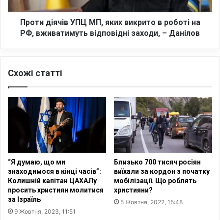
я
і
ч
в
і
Проти діячів УПЦ МП, яких викрито в роботі на
м
в
РФ, вживатимуть відповідні заходи, – Данілов
о
У
ж
П
у
Ц
Схожі статті
т
М
ь
П
м
,
а
я
т
к
и
и
п
х
с
в
и
и
“Я думаю, що ми
Близько 700 тисяч росіян
х
к
знаходимося в кінці часів”:
виїхали за кордон з початку
і
р
Колишній капітан ЦАХАЛу
мобілізації. Що роблять
ч
и
просить християн молитися
християни?
н
т
за Ізраїль
5 Жовтня, 2022, 15:48
і
о
9 Жовтня, 2023, 11:51
р
в