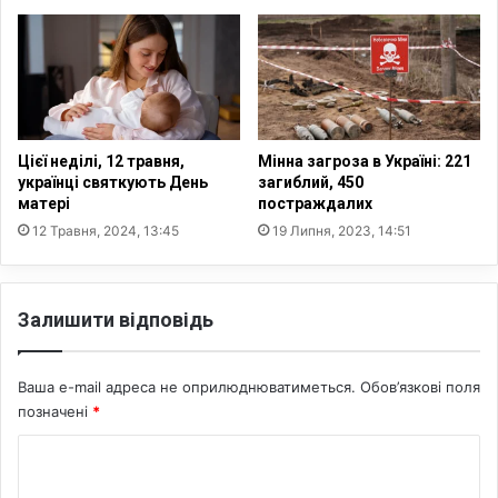
о
р
з
о
л
б
а
о
д
т
и
і
ч
н
Цієї неділі, 12 травня,
Мінна загроза в Україні: 221
е
а
українці святкують День
загиблий, 450
р
матері
постраждалих
Р
е
Ф
12 Травня, 2024, 13:45
19 Липня, 2023, 14:51
з
,
в
в
і
ж
Залишити відповідь
й
и
н
в
у
а
Ваша e-mail адреса не оприлюднюватиметься.
Обов’язкові поля
,
т
позначені
*
−
и
В
м
К
О
у
О
о
т