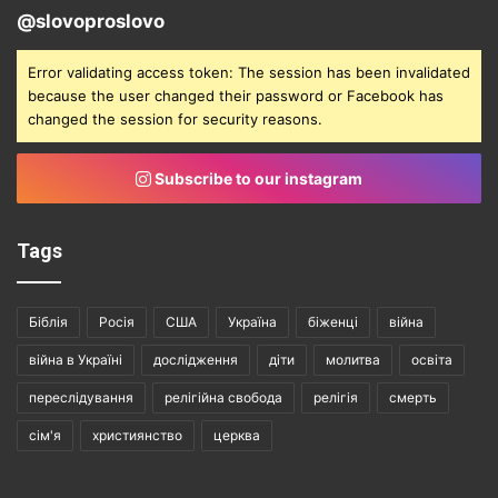
@slovoproslovo
Error validating access token: The session has been invalidated
because the user changed their password or Facebook has
changed the session for security reasons.
Subscribe to our instagram
Tags
Біблія
Росія
США
Україна
біженці
війна
війна в Україні
дослідження
діти
молитва
освіта
переслідування
релігійна свобода
релігія
смерть
сім'я
християнство
церква