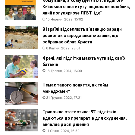
Кому війна, а кому ідеї ЛГБТ: педагоги
Київського інституту ініціювали посібник,
який популяризує ЛГБТ-ідеї
15 Червня, 2022, 15:02
В Ізраїлі відселяють в’язницю заради
розкопок стародавньої мозаїки, що
зображає образ Христа
6 Квітня, 2022, 23:01
4 речі, які підлітки мають чути від своїх
батьків
18 Травня, 2014, 16:00
Немає такого поняття, як тайм-
менеджмент
31 Грудня, 2022, 17:21
Тривожна статистика: 9% підлітків
вдаються до препаратів для схуднення,
виявляє дослідження
11 Січня, 2024, 16:52