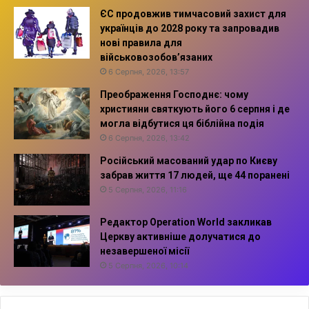
ЄС продовжив тимчасовий захист для
українців до 2028 року та запровадив
нові правила для
військовозобов’язаних
6 Серпня, 2026, 13:57
Преображення Господнє: чому
християни святкують його 6 серпня і де
могла відбутися ця біблійна подія
6 Серпня, 2026, 13:42
Російський масований удар по Києву
забрав життя 17 людей, ще 44 поранені
5 Серпня, 2026, 11:16
Редактор Operation World закликав
Церкву активніше долучатися до
незавершеної місії
5 Серпня, 2026, 10:14