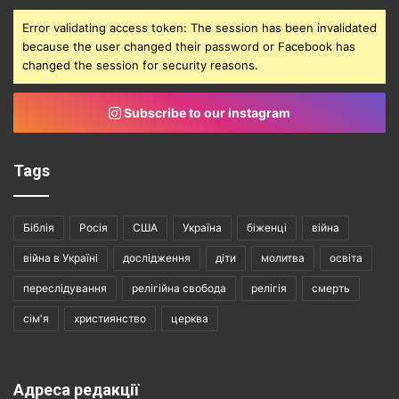
Error validating access token: The session has been invalidated
because the user changed their password or Facebook has
changed the session for security reasons.
Subscribe to our instagram
Tags
Біблія
Росія
США
Україна
біженці
війна
війна в Україні
дослідження
діти
молитва
освіта
переслідування
релігійна свобода
релігія
смерть
сім'я
християнство
церква
Адреса редакції