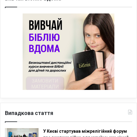
Випадкова стаття
У Києві стартував міжрелігійний форум