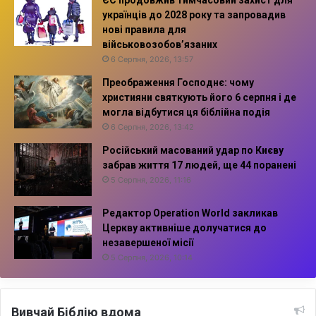
ЄС продовжив тимчасовий захист для
українців до 2028 року та запровадив
нові правила для
військовозобов’язаних
6 Серпня, 2026, 13:57
Преображення Господнє: чому
християни святкують його 6 серпня і де
могла відбутися ця біблійна подія
6 Серпня, 2026, 13:42
Російський масований удар по Києву
забрав життя 17 людей, ще 44 поранені
5 Серпня, 2026, 11:16
Редактор Operation World закликав
Церкву активніше долучатися до
незавершеної місії
5 Серпня, 2026, 10:14
Вивчай Біблію вдома