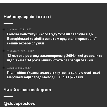
Найпопулярніші статті
11 Січня, 2025, 14:57
Голова Конституційного Суду України звернувся до
Венеційської комісії із запитом щодо альтернативної
(невійськової) служби
11 Лютого, 2020, 19:07
12 лютого розгляд законопроекту 2684, який дозволить
підліткам з 14 років міняти стать без згоди батьків
4 Липня, 2025, 08:01
Після війни Україна може зіткнутися з хвилею освітньої
маргіналізації серед молоді — Лілія Гриневич
Читайте наш instagram
@slovoproslovo