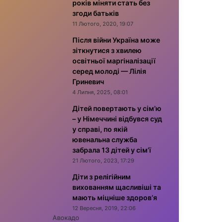
років міняти стать без
згоди батьків
11 Лютого, 2020, 19:07
Після війни Україна може
зіткнутися з хвилею
освітньої маргіналізації
серед молоді — Лілія
Гриневич
4 Липня, 2025, 08:01
Дітей повертають у сім’ю
– у Німеччині відбувся суд
у справі, по якій
ювенальна служба
забрала 13 дітей у сім’ї
21 Лютого, 2023, 17:29
Діти з релігійним
вихованням щасливіші та
мають міцніше здоров’я
12 Вересня, 2019, 22:06
Авокадо