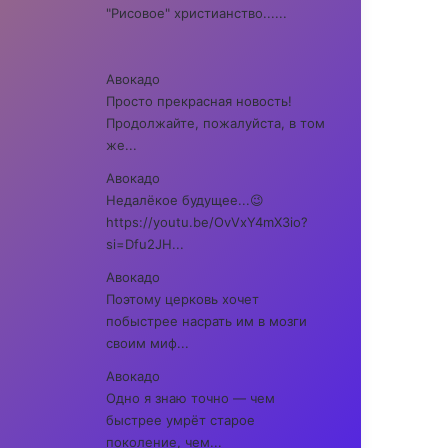
"Рисовое" христианство......
Авокадо
Просто прекрасная новость!
Продолжайте, пожалуйста, в том
же...
Авокадо
Недалёкое будущее...😉
https://youtu.be/OvVxY4mX3io?
si=Dfu2JH...
Авокадо
Поэтому церковь хочет
побыстрее насрать им в мозги
своим миф...
Авокадо
Одно я знаю точно — чем
быстрее умрёт старое
поколение, чем...