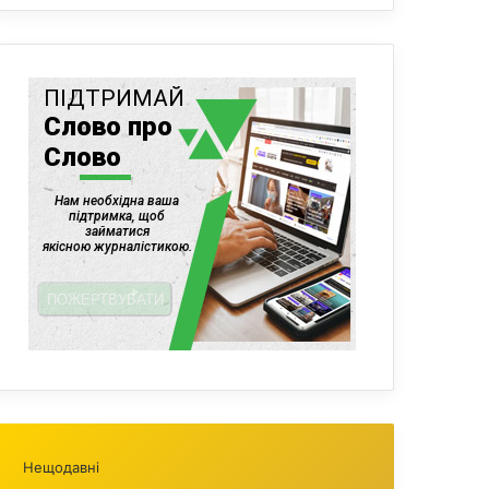
Нещодавні