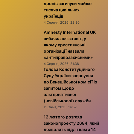
дронів загинули майже
тисяча цивільних
українців
4 Серпня, 2026, 22:30
Amnesty International UK
вибачилася за звіт, у
якому християнські
організації назвали
«антиправозахисними»
4 Серпня, 2026, 21:38
Голова Конституційного
Суду України звернувся
до Венеційської комісії із
запитом щодо
альтернативної
(невійськової) служби
11 Січня, 2025, 14:57
12 лютого розгляд
законопроекту 2684, який
дозволить підліткам з 14