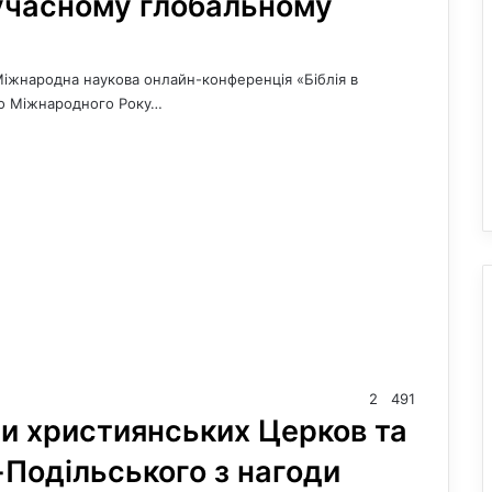
сучасному глобальному
Міжнародна наукова онлайн-конференція «Біблія в
 до Міжнародного Року…
2
491
и християнських Церков та
-Подільського з нагоди