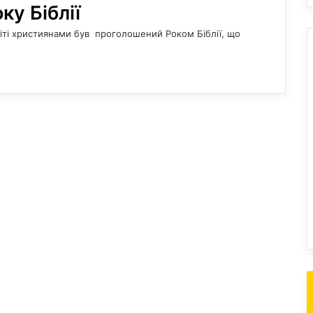
ку Біблії
світі християнами був проголошений Роком Біблії, що