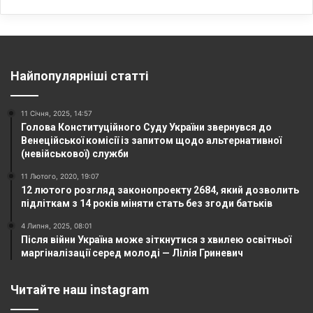
Найпопулярніші статті
11 Січня, 2025, 14:57
Голова Конституційного Суду України звернувся до
Венеційської комісії із запитом щодо альтернативної
(невійськової) служби
11 Лютого, 2020, 19:07
12 лютого розгляд законопроекту 2684, який дозволить
підліткам з 14 років міняти стать без згоди батьків
4 Липня, 2025, 08:01
Після війни Україна може зіткнутися з хвилею освітньої
маргіналізації серед молоді — Лілія Гриневич
Читайте наш instagram