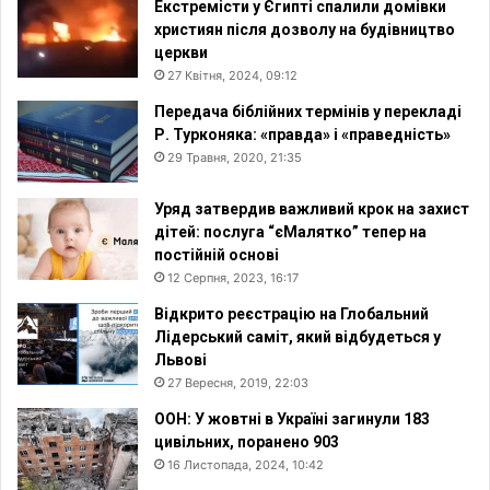
Екстремісти у Єгипті спалили домівки
християн після дозволу на будівництво
церкви
27 Квітня, 2024, 09:12
Передача біблійних термінів у перекладі
Р. Турконяка: «правда» і «праведність»
29 Травня, 2020, 21:35
Уряд затвердив важливий крок на захист
дітей: послуга “єМалятко” тепер на
постійній основі
12 Серпня, 2023, 16:17
Відкрито реєстрацію на Глобальний
Лідерський саміт, який відбудеться у
Львові
27 Вересня, 2019, 22:03
ООН: У жовтні в Україні загинули 183
цивільних, поранено 903
16 Листопада, 2024, 10:42