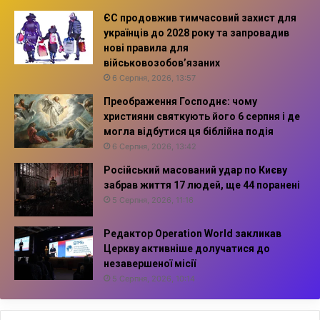
ЄС продовжив тимчасовий захист для
українців до 2028 року та запровадив
нові правила для
військовозобов’язаних
6 Серпня, 2026, 13:57
Преображення Господнє: чому
християни святкують його 6 серпня і де
могла відбутися ця біблійна подія
6 Серпня, 2026, 13:42
Російський масований удар по Києву
забрав життя 17 людей, ще 44 поранені
5 Серпня, 2026, 11:16
Редактор Operation World закликав
Церкву активніше долучатися до
незавершеної місії
5 Серпня, 2026, 10:14