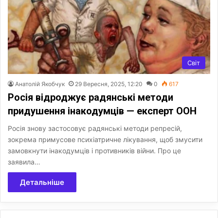
Світ
Анатолій Якобчук
29 Вересня, 2025, 12:20
0
617
Росія відроджує радянські методи
придушення інакодумців — експерт ООН
Росія знову застосовує радянські методи репресій,
зокрема примусове психіатричне лікування, щоб змусити
замовкнути інакодумців і противників війни. Про це
заявила…
Детальніше