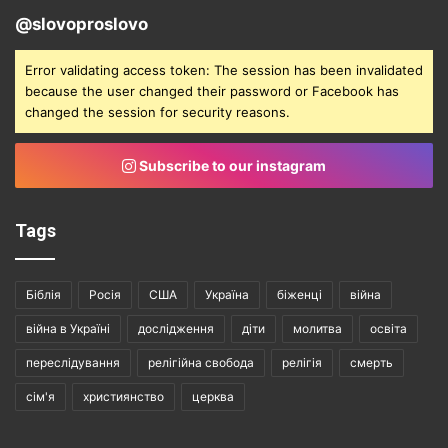
@slovoproslovo
Error validating access token: The session has been invalidated
because the user changed their password or Facebook has
changed the session for security reasons.
Subscribe to our instagram
Tags
Біблія
Росія
США
Україна
біженці
війна
війна в Україні
дослідження
діти
молитва
освіта
переслідування
релігійна свобода
релігія
смерть
сім'я
християнство
церква