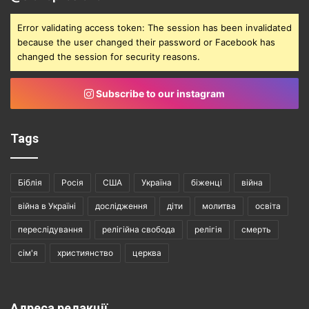
Error validating access token: The session has been invalidated
because the user changed their password or Facebook has
changed the session for security reasons.
Subscribe to our instagram
Tags
Біблія
Росія
США
Україна
біженці
війна
війна в Україні
дослідження
діти
молитва
освіта
переслідування
релігійна свобода
релігія
смерть
сім'я
християнство
церква
Адреса редакції