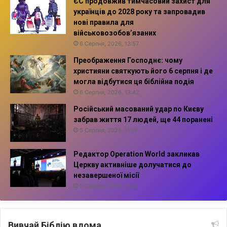
ЄС продовжив тимчасовий захист для
українців до 2028 року та запровадив
нові правила для
військовозобов’язаних
6 Серпня, 2026, 13:57
Преображення Господнє: чому
християни святкують його 6 серпня і де
могла відбутися ця біблійна подія
6 Серпня, 2026, 13:42
Російський масований удар по Києву
забрав життя 17 людей, ще 44 поранені
5 Серпня, 2026, 11:16
Редактор Operation World закликав
Церкву активніше долучатися до
незавершеної місії
5 Серпня, 2026, 10:14
Вивчай Біблію вдома