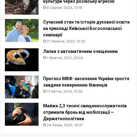
культури через російську агресію
6 Серпня, 2024, 13:19
Сучасний стан та історія духовної освіти
на прикладі Київської Богословської
семінарії
27 Жовтня, 2020, 10:20
Лапки з автоматичним очищенням
1 Жовтня, 2021, 23:04
Прогноз МВФ: населення України зросте
завдяки поверненню біженців
17 Квітня, 2024, 13:58
Майже 2,3 тисячі священнослужителів
отримали бронь від мобілізації —
Держетнополітики
24 Липня, 2025, 16:47