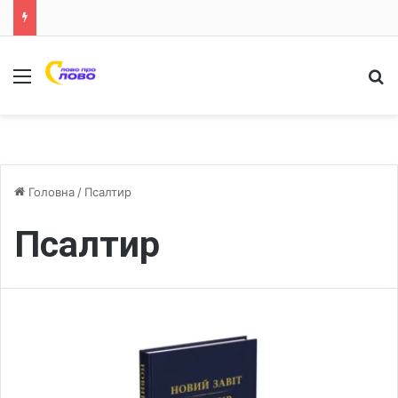
Меню
Ш
Головна
/
Псалтир
Псалтир