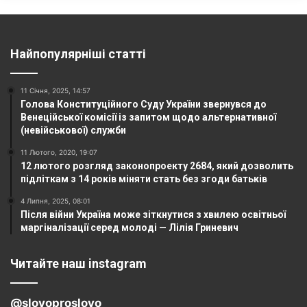
Найпопулярніші статті
11 Січня, 2025, 14:57
Голова Конституційного Суду України звернувся до
Венеційської комісії із запитом щодо альтернативної
(невійськової) служби
11 Лютого, 2020, 19:07
12 лютого розгляд законопроекту 2684, який дозволить
підліткам з 14 років міняти стать без згоди батьків
4 Липня, 2025, 08:01
Після війни Україна може зіткнутися з хвилею освітньої
маргіналізації серед молоді — Лілія Гриневич
Читайте наш instagram
@slovoproslovo