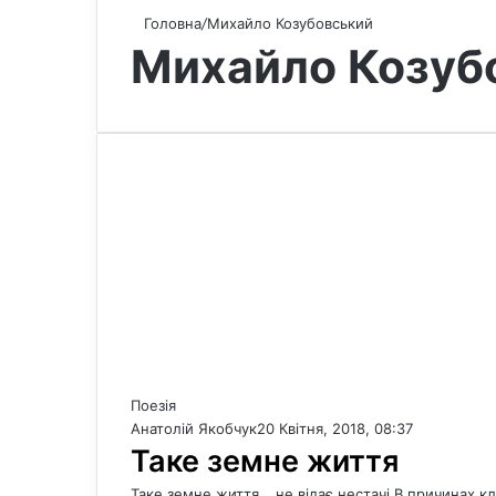
Головна
/
Михайло Козубовський
Михайло Козуб
Поезія
Анатолій Якобчук
20 Квітня, 2018, 08:37
Таке земне життя
Таке земне життя… не відає нестачі В причинах кл