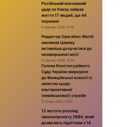
Російський масований
удар по Києву забрав
життя 17 людей, ще 44
поранені
5 Серпня, 2026, 11:16
Редактор Operation World
закликав Церкву
активніше долучатися до
незавершеної місії
5 Серпня, 2026, 10:14
Голова Конституційного
Суду України звернувся
до Венеційської комісії із
запитом щодо
альтернативної
(невійськової) служби
11 Січня, 2025, 14:57
12 лютого розгляд
законопроекту 2684, який
дозволить підліткам з 14