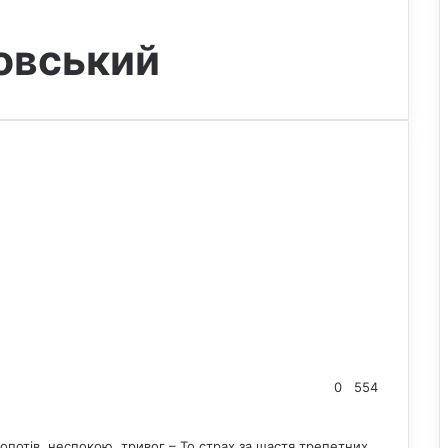
овський
0
554
опотів, неспокою, тривог – То страх за щастя трепетних