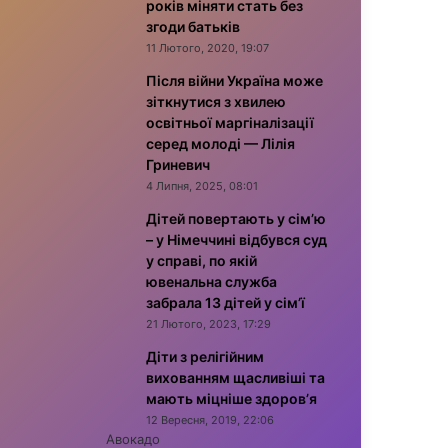
років міняти стать без
згоди батьків
11 Лютого, 2020, 19:07
Після війни Україна може
зіткнутися з хвилею
освітньої маргіналізації
серед молоді — Лілія
Гриневич
4 Липня, 2025, 08:01
Дітей повертають у сім’ю
– у Німеччині відбувся суд
у справі, по якій
ювенальна служба
забрала 13 дітей у сім’ї
21 Лютого, 2023, 17:29
Діти з релігійним
вихованням щасливіші та
мають міцніше здоров’я
12 Вересня, 2019, 22:06
Авокадо