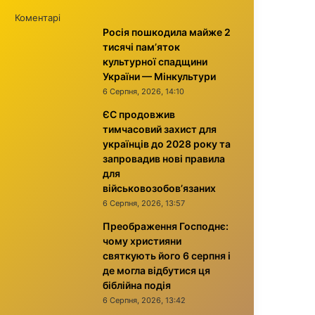
Коментарі
Росія пошкодила майже 2
тисячі пам’яток
культурної спадщини
України — Мінкультури
6 Серпня, 2026, 14:10
ЄС продовжив
тимчасовий захист для
українців до 2028 року та
запровадив нові правила
для
військовозобов’язаних
6 Серпня, 2026, 13:57
Преображення Господнє:
чому християни
святкують його 6 серпня і
де могла відбутися ця
біблійна подія
6 Серпня, 2026, 13:42