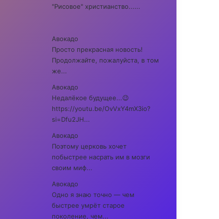
"Рисовое" христианство......
Авокадо
Просто прекрасная новость!
Продолжайте, пожалуйста, в том
же...
Авокадо
Недалёкое будущее...😉
https://youtu.be/OvVxY4mX3io?
si=Dfu2JH...
Авокадо
Поэтому церковь хочет
побыстрее насрать им в мозги
своим миф...
Авокадо
Одно я знаю точно — чем
быстрее умрёт старое
поколение, чем...