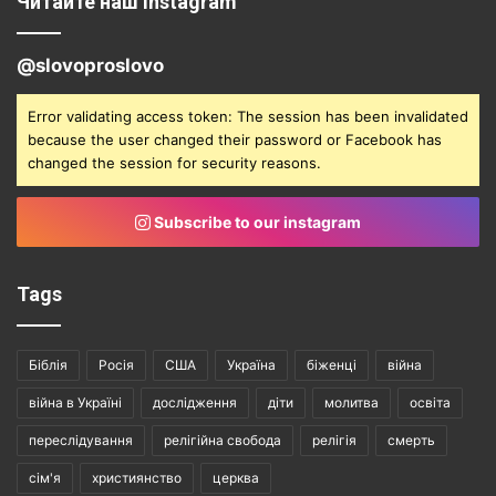
Читайте наш instagram
@slovoproslovo
Error validating access token: The session has been invalidated
because the user changed their password or Facebook has
changed the session for security reasons.
Subscribe to our instagram
Tags
Біблія
Росія
США
Україна
біженці
війна
війна в Україні
дослідження
діти
молитва
освіта
переслідування
релігійна свобода
релігія
смерть
сім'я
християнство
церква