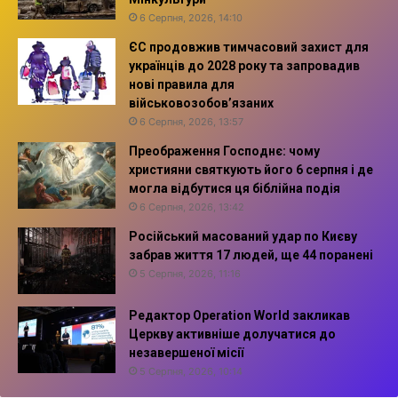
6 Серпня, 2026, 14:10
ЄС продовжив тимчасовий захист для
українців до 2028 року та запровадив
нові правила для
військовозобов’язаних
6 Серпня, 2026, 13:57
Преображення Господнє: чому
християни святкують його 6 серпня і де
могла відбутися ця біблійна подія
6 Серпня, 2026, 13:42
Російський масований удар по Києву
забрав життя 17 людей, ще 44 поранені
5 Серпня, 2026, 11:16
Редактор Operation World закликав
Церкву активніше долучатися до
незавершеної місії
5 Серпня, 2026, 10:14