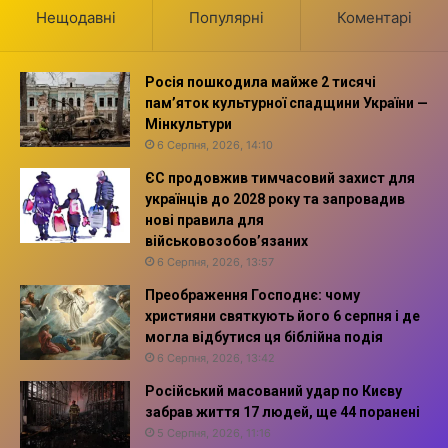
Нещодавні
Популярні
Коментарі
Росія пошкодила майже 2 тисячі
пам’яток культурної спадщини України —
Мінкультури
6 Серпня, 2026, 14:10
ЄС продовжив тимчасовий захист для
українців до 2028 року та запровадив
нові правила для
військовозобов’язаних
6 Серпня, 2026, 13:57
Преображення Господнє: чому
християни святкують його 6 серпня і де
могла відбутися ця біблійна подія
6 Серпня, 2026, 13:42
Російський масований удар по Києву
забрав життя 17 людей, ще 44 поранені
5 Серпня, 2026, 11:16