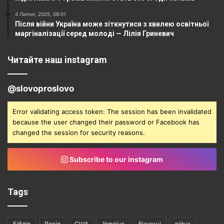
4 Липня, 2025, 08:01
Після війни Україна може зіткнутися з хвилею освітньої
маргіналізації серед молоді — Лілія Гриневич
Читайте наш instagram
@slovoproslovo
Error validating access token: The session has been invalidated
because the user changed their password or Facebook has
changed the session for security reasons.
Subscribe to our instagram
Tags
Біблія
Росія
США
Україна
біженці
війна