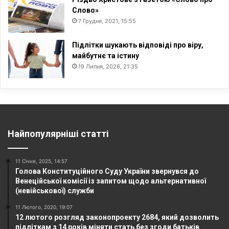
Слово»
7 Грудня, 2021, 15:55
Підлітки шукають відповіді про віру,
майбутнє та істину
19 Липня, 2026, 21:35
Найпопулярніші статті
11 Січня, 2025, 14:57
Голова Конституційного Суду України звернувся до
Венеційської комісії із запитом щодо альтернативної
(невійськової) служби
11 Лютого, 2020, 19:07
12 лютого розгляд законопроекту 2684, який дозволить
підліткам з 14 років міняти стать без згоди батьків