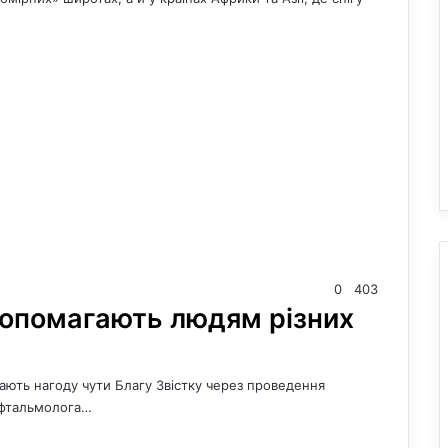
0
403
 допомагають людям різних
 мають нагоду чути Благу Звістку через проведення
 офтальмолога…