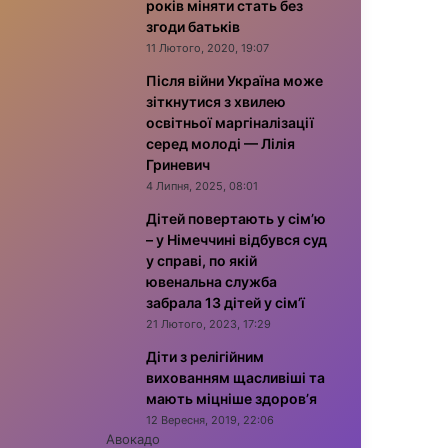
років міняти стать без
згоди батьків
11 Лютого, 2020, 19:07
Після війни Україна може
зіткнутися з хвилею
освітньої маргіналізації
серед молоді — Лілія
Гриневич
4 Липня, 2025, 08:01
Дітей повертають у сім’ю
– у Німеччині відбувся суд
у справі, по якій
ювенальна служба
забрала 13 дітей у сім’ї
21 Лютого, 2023, 17:29
Діти з релігійним
вихованням щасливіші та
мають міцніше здоров’я
12 Вересня, 2019, 22:06
Авокадо