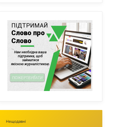
Нещодавні