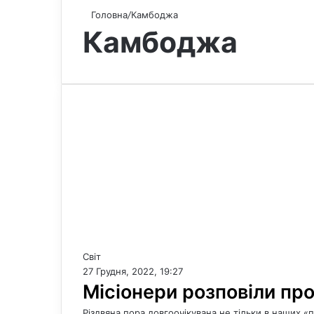
Головна
/
Камбоджа
Камбоджа
Світ
27 Грудня, 2022, 19:27
Місіонери розповіли про 
Різдвяна пора довгоочікувана не тільки в наших «по