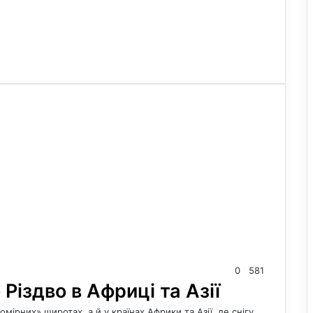
0
581
Різдво в Африці та Азії
мірних» широтах, а й у країнах Африки та Азії, де снігу