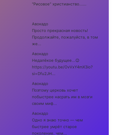
"Рисовое" христианство......
Авокадо
Просто прекрасная новость!
Продолжайте, пожалуйста, в том
же...
Авокадо
Недалёкое будущее...😉
https://youtu.be/OvVxY4mX3io?
si=Dfu2JH...
Авокадо
Поэтому церковь хочет
побыстрее насрать им в мозги
своим миф...
Авокадо
Одно я знаю точно — чем
быстрее умрёт старое
поколение, чем...