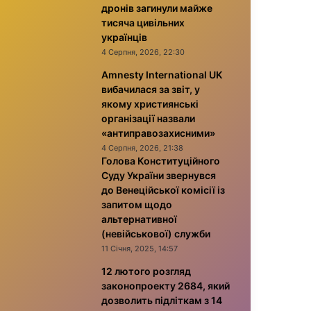
дронів загинули майже
тисяча цивільних
українців
4 Серпня, 2026, 22:30
Amnesty International UK
вибачилася за звіт, у
якому християнські
організації назвали
«антиправозахисними»
4 Серпня, 2026, 21:38
Голова Конституційного
Суду України звернувся
до Венеційської комісії із
запитом щодо
альтернативної
(невійськової) служби
11 Січня, 2025, 14:57
12 лютого розгляд
законопроекту 2684, який
дозволить підліткам з 14