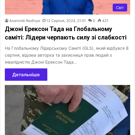
Світ
Анатолій Якобчук
12 Серпня, 2024, 21:51
0
421
Джоні Ерексон Тада на Глобальному
саміті: Лідери черпають силу зі слабкості
На Глобальному Лідерському Саміті (GLS), який відбувся 8
серпня, відома авторка та захисниця прав людей з
інвалідністю Джоні Ерексон Тада…
Детальніше