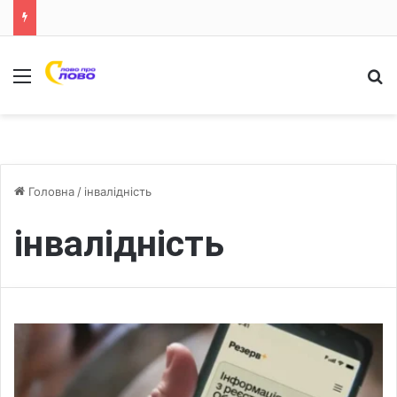
Меню
Ш
Головна
/
інвалідність
інвалідність