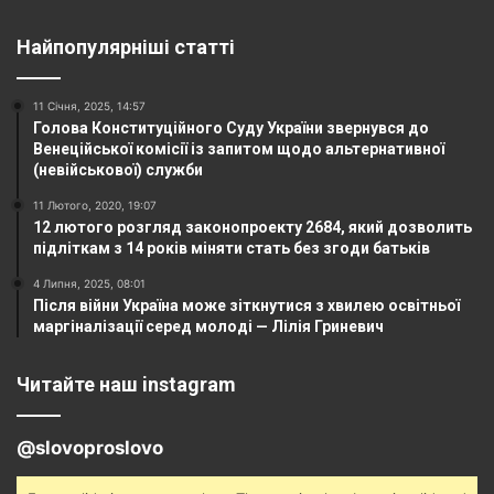
Найпопулярніші статті
11 Січня, 2025, 14:57
Голова Конституційного Суду України звернувся до
Венеційської комісії із запитом щодо альтернативної
(невійськової) служби
11 Лютого, 2020, 19:07
12 лютого розгляд законопроекту 2684, який дозволить
підліткам з 14 років міняти стать без згоди батьків
4 Липня, 2025, 08:01
Після війни Україна може зіткнутися з хвилею освітньої
маргіналізації серед молоді — Лілія Гриневич
Читайте наш instagram
@slovoproslovo