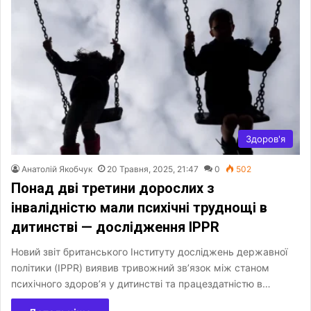
Здоров'я
Анатолій Якобчук
20 Травня, 2025, 21:47
0
502
Понад дві третини дорослих з
інвалідністю мали психічні труднощі в
дитинстві — дослідження IPPR
Новий звіт британського Інституту досліджень державної
політики (IPPR) виявив тривожний зв’язок між станом
психічного здоров’я у дитинстві та працездатністю в…