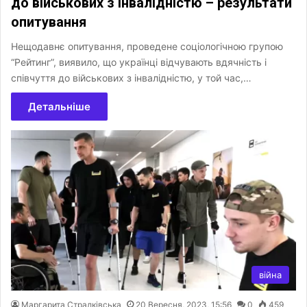
до військових з інвалідністю – результати
опитування
Нещодавнє опитування, проведене соціологічною групою
“Рейтинг”, виявило, що українці відчувають вдячність і
співчуття до військових з інвалідністю, у той час,…
Детальніше
війна
Маргарита Стралківська
20 Вересня, 2023, 15:56
0
459