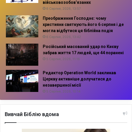
військовозобов’язаних
6 Серпня, 2026, 13:57
Преображення Господнє: чому
християни святкують його 6 серпня і де
могла відбутися ця біблійна подія
6 Серпня, 2026, 13:42
Російський масований удар по Києву
забрав життя 17 людей, ще 44 поранені
5 Серпня, 2026, 11:16
Редактор Operation World закликав
Церкву активніше долучатися до
незавершеної місії
5 Серпня, 2026, 10:14
Вивчай Біблію вдома