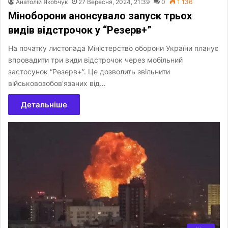
Анатолій Якобчук
27 Вересня, 2024, 21:39
0
1 136
Міноборони анонсувало запуск трьох
видів відстрочок у “Резерв+”
На початку листопада Міністерство оборони України планує
впровадити три види відстрочок через мобільний
застосунок “Резерв+”. Це дозволить звільнити
військовозобов’язаних від…
Детальніше