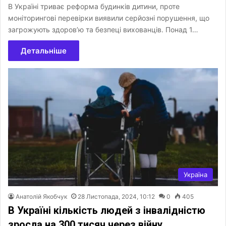
В Україні триває реформа будинків дитини, проте
моніторингові перевірки виявили серйозні порушення, що
загрожують здоров’ю та безпеці вихованців. Понад 1…
Детальніше
Україна
Анатолій Якобчук
28 Листопада, 2024, 10:12
0
405
В Україні кількість людей з інвалідністю
зросла на 300 тисяч через війну