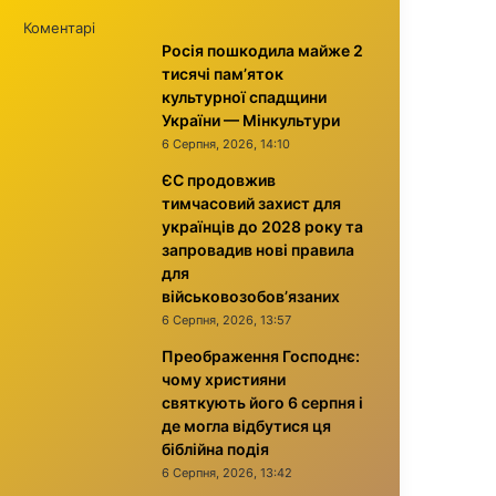
Коментарі
Росія пошкодила майже 2
тисячі пам’яток
культурної спадщини
України — Мінкультури
6 Серпня, 2026, 14:10
ЄС продовжив
тимчасовий захист для
українців до 2028 року та
запровадив нові правила
для
військовозобов’язаних
6 Серпня, 2026, 13:57
Преображення Господнє:
чому християни
святкують його 6 серпня і
де могла відбутися ця
біблійна подія
6 Серпня, 2026, 13:42