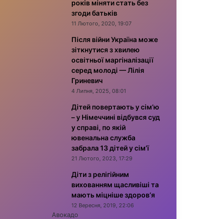
років міняти стать без
згоди батьків
11 Лютого, 2020, 19:07
Після війни Україна може
зіткнутися з хвилею
освітньої маргіналізації
серед молоді — Лілія
Гриневич
4 Липня, 2025, 08:01
Дітей повертають у сім’ю
– у Німеччині відбувся суд
у справі, по якій
ювенальна служба
забрала 13 дітей у сім’ї
21 Лютого, 2023, 17:29
Діти з релігійним
вихованням щасливіші та
мають міцніше здоров’я
12 Вересня, 2019, 22:06
Авокадо