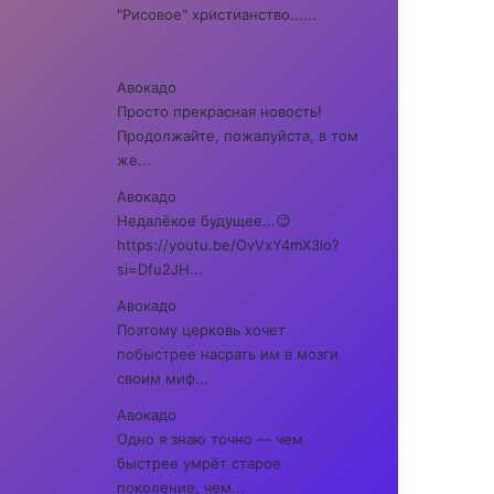
"Рисовое" христианство......
Авокадо
Просто прекрасная новость!
Продолжайте, пожалуйста, в том
же...
Авокадо
Недалёкое будущее...😉
https://youtu.be/OvVxY4mX3io?
si=Dfu2JH...
Авокадо
Поэтому церковь хочет
побыстрее насрать им в мозги
своим миф...
Авокадо
Одно я знаю точно — чем
быстрее умрёт старое
поколение, чем...