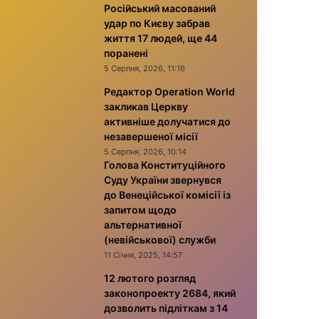
Російський масований
удар по Києву забрав
життя 17 людей, ще 44
поранені
5 Серпня, 2026, 11:16
Редактор Operation World
закликав Церкву
активніше долучатися до
незавершеної місії
5 Серпня, 2026, 10:14
Голова Конституційного
Суду України звернувся
до Венеційської комісії із
запитом щодо
альтернативної
(невійськової) служби
11 Січня, 2025, 14:57
12 лютого розгляд
законопроекту 2684, який
дозволить підліткам з 14