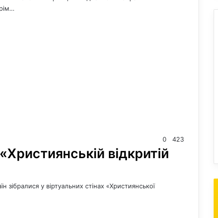
крім…
0
423
 «Християнській відкритій
аїн зібралися у віртуальних стінах «Християнської