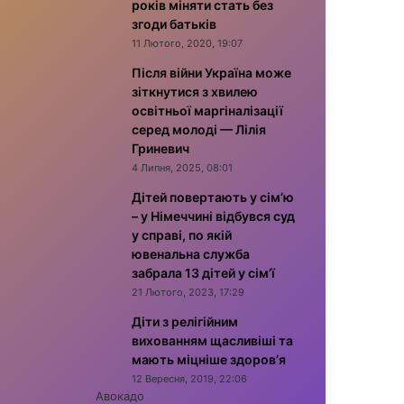
років міняти стать без
згоди батьків
11 Лютого, 2020, 19:07
Після війни Україна може
зіткнутися з хвилею
освітньої маргіналізації
серед молоді — Лілія
Гриневич
4 Липня, 2025, 08:01
Дітей повертають у сім’ю
– у Німеччині відбувся суд
у справі, по якій
ювенальна служба
забрала 13 дітей у сім’ї
21 Лютого, 2023, 17:29
Діти з релігійним
вихованням щасливіші та
мають міцніше здоров’я
12 Вересня, 2019, 22:06
Авокадо