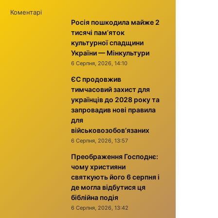
Коментарі
Росія пошкодила майже 2
тисячі пам’яток
культурної спадщини
України — Мінкультури
6 Серпня, 2026, 14:10
ЄС продовжив
тимчасовий захист для
українців до 2028 року та
запровадив нові правила
для
військовозобов’язаних
6 Серпня, 2026, 13:57
Преображення Господнє:
чому християни
святкують його 6 серпня і
де могла відбутися ця
біблійна подія
6 Серпня, 2026, 13:42