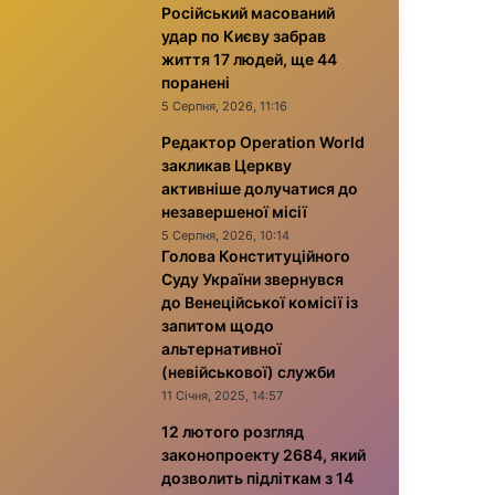
Російський масований
удар по Києву забрав
життя 17 людей, ще 44
поранені
5 Серпня, 2026, 11:16
Редактор Operation World
закликав Церкву
активніше долучатися до
незавершеної місії
5 Серпня, 2026, 10:14
Голова Конституційного
Суду України звернувся
до Венеційської комісії із
запитом щодо
альтернативної
(невійськової) служби
11 Січня, 2025, 14:57
12 лютого розгляд
законопроекту 2684, який
дозволить підліткам з 14