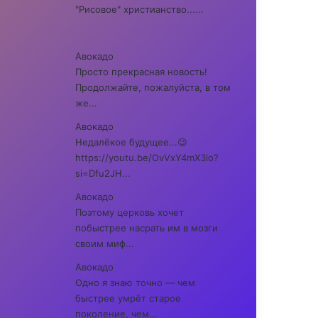
"Рисовое" христианство......
Авокадо
Просто прекрасная новость!
Продолжайте, пожалуйста, в том
же...
Авокадо
Недалёкое будущее...😉
https://youtu.be/OvVxY4mX3io?
si=Dfu2JH...
Авокадо
Поэтому церковь хочет
побыстрее насрать им в мозги
своим миф...
Авокадо
Одно я знаю точно — чем
быстрее умрёт старое
поколение, чем...