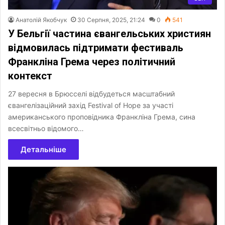
Анатолій Якобчук
30 Серпня, 2025, 21:24
0
541
У Бельгії частина євангельських християн
відмовилась підтримати фестиваль
Франкліна Грема через політичний
контекст
27 вересня в Брюсселі відбудеться масштабний
євангелізаційний захід Festival of Hope за участі
американського проповідника Франкліна Грема, сина
всесвітньо відомого…
Детальніше