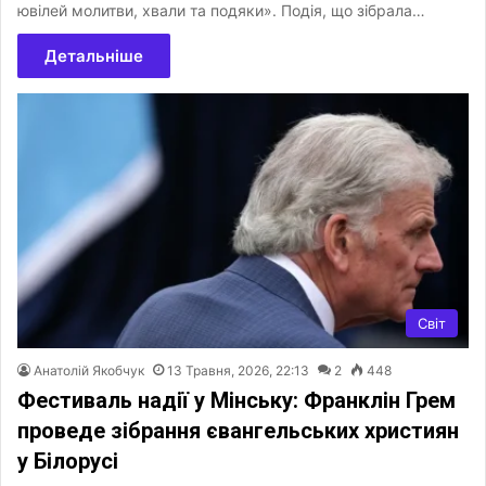
ювілей молитви, хвали та подяки». Подія, що зібрала…
Детальніше
Світ
Анатолій Якобчук
13 Травня, 2026, 22:13
2
448
Фестиваль надії у Мінську: Франклін Грем
проведе зібрання євангельських християн
у Білорусі