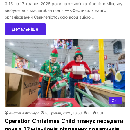
З 15 по 17 травня 2026 року на «Чижівка-Арені» в Мінську
відбудеться масштабна подія — «Фестиваль надії»,
організований Євангелістською асоціацією…
Детальніше
Світ
Анатолій Якобчук
18 Грудня, 2025, 18:59
0
391
Operation Christmas Child планує передати
понад 12 мільйонів різдвяних подарунків