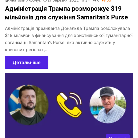
Анатолій Якобчук
21 Березня, 2025, 19:34
0
661
Адміністрація Трампа розморожує $19
мільйонів для служіння Samaritan’s Purse
Адміністрація президента Дональда Трампа розблокувала
$19 мільйонів фінансування для християнської гуманітарної
організації Samaritan’s Purse, яка активно служить у
кризових регіонах,…
Детальніше