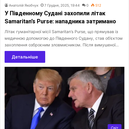
Анатолій Якобчук
7 Грудня, 2025, 19:44
0
512
У Південному Судані захопили літак
Samaritan’s Purse: нападника затримано
Літак гуманітарної місії Samaritan’s Purse, що прямував із
медичною допомогою до Південного Судану, став об’єктом
захоплення озброєним зловмисником. Після вимушеної…
Детальніше
Світ