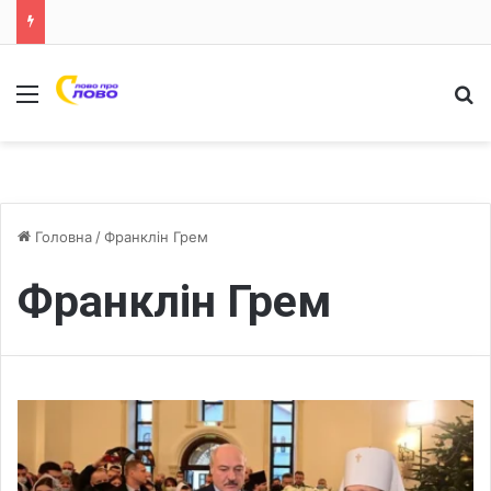
Меню
Ш
Головна
/
Франклін Грем
Франклін Грем