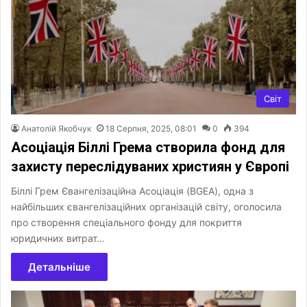
Світ
Анатолій Якобчук
18 Серпня, 2025, 08:01
0
394
Асоціація Біллі Грема створила фонд для
захисту переслідуваних християн у Європі
Біллі Грем Євангелізаційна Асоціація (BGEA), одна з
найбільших євангелізаційних організацій світу, оголосила
про створення спеціального фонду для покриття
юридичних витрат…
Детальніше