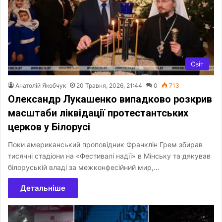
Світ
Анатолій Якобчук
20 Травня, 2026, 21:44
0
713
Олександр Лукашенко випадково розкрив
масштаби ліквідації протестантських
церков у Білорусі
Поки американський проповідник Франклін Грем збирав
тисячні стадіони на «Фестивалі надії» в Мінську та дякував
білоруській владі за межконфесійний мир,…
Детальніше