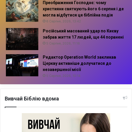
Преображення Господнє: чому
християни святкують його 6 серпня і де
могла відбутися ця біблійна подія
6 Серпня, 2026, 13:42
Російський масований удар по Києву
забрав життя 17 людей, ще 44 поранені
5 Серпня, 2026, 11:16
Редактор Operation World закликав
Церкву активніше долучатися до
незавершеної місії
5 Серпня, 2026, 10:14
Вивчай Біблію вдома