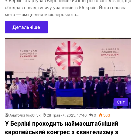
У Берліні стартував Європейський конгрес євангелізації, що
об’єднав понад тисячу учасників із 55 країн. Його головна
мета — зміцнення місіонерського…
Детальніше
Світ
Анатолій Якобчук
28 Травня, 2025, 17:40
0
503
У Берліні проходить наймасштабніший
європейський конгрес з євангелизму з