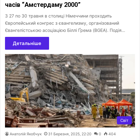
часів “Амстердаму 2000”
З 27 по 30 травня в столиці Німеччини проходить
Європейський конгрес з євангелизму, організований
Євангелістською асоціацією Біллі Ґрема (BGEA). Подія…
Детальніше
Світ
Анатолій Якобчук
31 Березня, 2025, 22:20
0
404