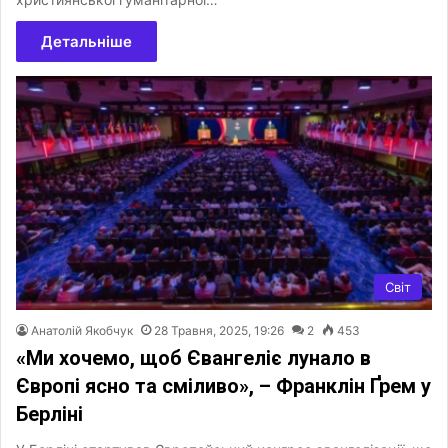
Детальніше
Світ
Анатолій Якобчук
28 Травня, 2025, 19:26
2
453
«Ми хочемо, щоб Євангеліє лунало в
Європі ясно та сміливо», – Франклін Ґрем у
Берліні