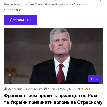
Льодовому палаці Санкт-Петербурга 9 та 10 липня,
скасовано.…
Детальніше
війна
Маргарита Стралківська
2 Квітня, 2022, 17:01
3
1 003
Франклін Грем просить президентів Росії
та України припинити вогонь на Страсному