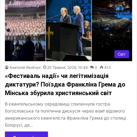
Світ
Анатолій Якобчук
20 Травня, 2026, 10:46
0
412
«Фестиваль надії» чи легітимізація
диктатури? Поїздка Франкліна Грема до
Мінська збурила християнський світ
В євангельському середовищі спалахнула гостра
богословська та політична дискусія через візит відомого
американського євангеліста Франкліна Грема до столиці
Білорусі, де…