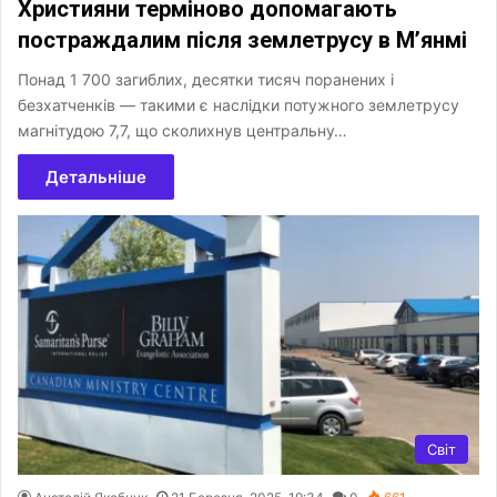
Християни терміново допомагають
постраждалим після землетрусу в М’янмі
Понад 1 700 загиблих, десятки тисяч поранених і
безхатченків — такими є наслідки потужного землетрусу
магнітудою 7,7, що сколихнув центральну…
Детальніше
Світ