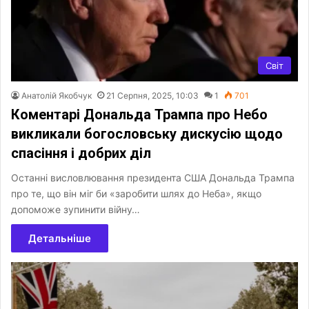
Світ
Анатолій Якобчук
21 Серпня, 2025, 10:03
1
701
Коментарі Дональда Трампа про Небо
викликали богословську дискусію щодо
спасіння і добрих діл
Останні висловлювання президента США Дональда Трампа
про те, що він міг би «заробити шлях до Неба», якщо
допоможе зупинити війну…
Детальніше