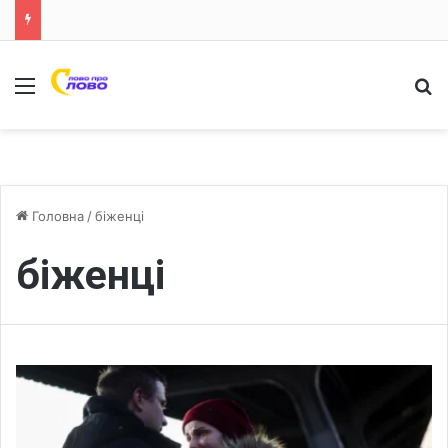
Меню
Ш
Головна
/
біженці
біженці