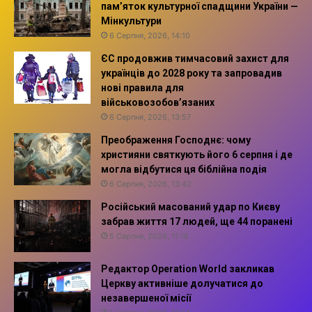
пам’яток культурної спадщини України —
Мінкультури
6 Серпня, 2026, 14:10
ЄС продовжив тимчасовий захист для
українців до 2028 року та запровадив
нові правила для
військовозобов’язаних
6 Серпня, 2026, 13:57
Преображення Господнє: чому
християни святкують його 6 серпня і де
могла відбутися ця біблійна подія
6 Серпня, 2026, 13:42
Російський масований удар по Києву
забрав життя 17 людей, ще 44 поранені
5 Серпня, 2026, 11:16
Редактор Operation World закликав
Церкву активніше долучатися до
незавершеної місії