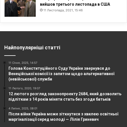
вийшов третього листопада в США
11 Листопада, 2021, 15:46
Найпопулярніші статті
11 Січня, 2025, 14:57
Голова Конституційного Суду України звернувся до
Венеційської комісії із запитом щодо альтернативної
(невійськової) служби
11 Лютого, 2020, 19:07
12 лютого розгляд законопроекту 2684, який дозволить
підліткам з 14 років міняти стать без згоди батьків
4 Липня, 2025, 08:01
Після війни Україна може зіткнутися з хвилею освітньої
маргіналізації серед молоді — Лілія Гриневич