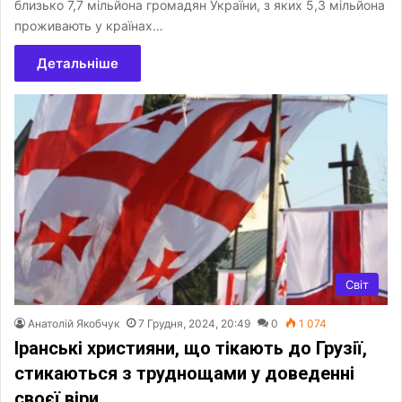
близько 7,7 мільйона громадян України, з яких 5,3 мільйона
проживають у країнах…
Детальніше
Світ
Анатолій Якобчук
7 Грудня, 2024, 20:49
0
1 074
Іранські християни, що тікають до Грузії,
стикаються з труднощами у доведенні
своєї віри