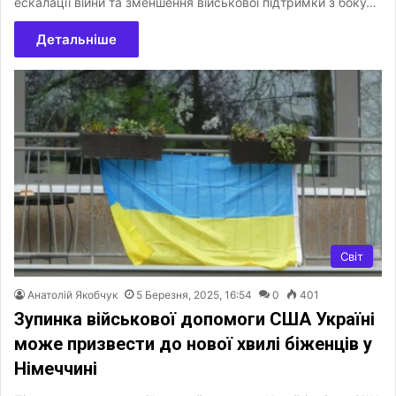
ескалації війни та зменшення військової підтримки з боку…
Детальніше
Світ
Анатолій Якобчук
5 Березня, 2025, 16:54
0
401
Зупинка військової допомоги США Україні
може призвести до нової хвилі біженців у
Німеччині