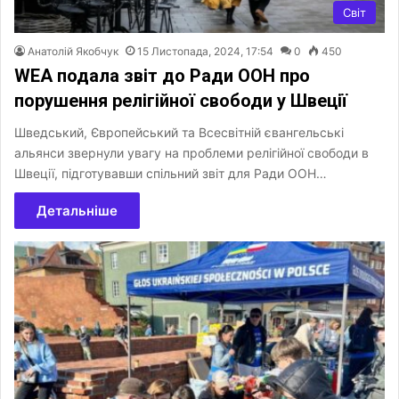
Світ
Анатолій Якобчук
15 Листопада, 2024, 17:54
0
450
WEA подала звіт до Ради ООН про
порушення релігійної свободи у Швеції
Шведський, Європейський та Всесвітній євангельські
альянси звернули увагу на проблеми релігійної свободи в
Швеції, підготувавши спільний звіт для Ради ООН…
Детальніше