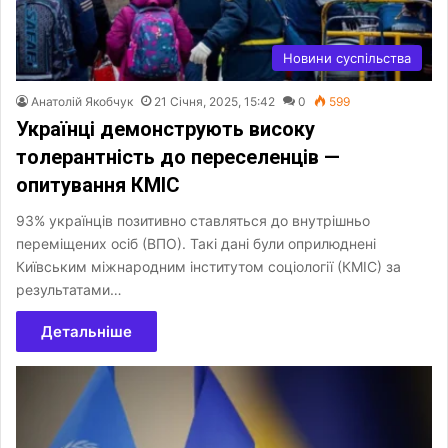
Новини суспільства
Анатолій Якобчук
21 Січня, 2025, 15:42
0
599
Українці демонструють високу
толерантність до переселенців —
опитування КМІС
93% українців позитивно ставляться до внутрішньо
переміщених осіб (ВПО). Такі дані були оприлюднені
Київським міжнародним інститутом соціології (КМІС) за
результатами…
Детальніше