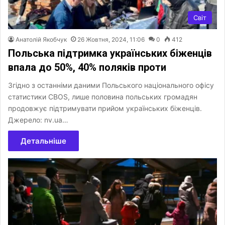
Світ
Анатолій Якобчук
26 Жовтня, 2024, 11:06
0
412
Польська підтримка українських біженців
впала до 50%, 40% поляків проти
Згідно з останніми даними Польського національного офісу
статистики CBOS, лише половина польських громадян
продовжує підтримувати прийом українських біженців.
Джерело: nv.ua…
Детальніше