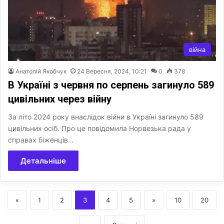
війна
Анатолій Якобчук
24 Вересня, 2024, 10:21
0
378
В Україні з червня по серпень загинуло 589
цивільних через війну
За літо 2024 року внаслідок війни в Україні загинуло 589
цивільних осіб. Про це повідомила Норвезька рада у
справах біженців…
Детальніше
«
1
2
3
4
5
»
10
20