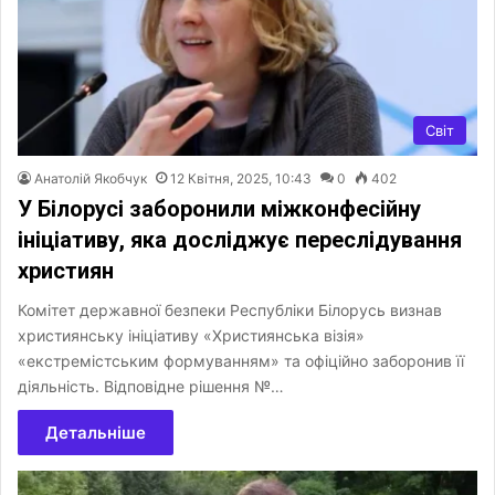
Світ
Анатолій Якобчук
12 Квітня, 2025, 10:43
0
402
У Білорусі заборонили міжконфесійну
ініціативу, яка досліджує переслідування
християн
Комітет державної безпеки Республіки Білорусь визнав
християнську ініціативу «Християнська візія»
«екстремістським формуванням» та офіційно заборонив її
діяльність. Відповідне рішення №…
Детальніше