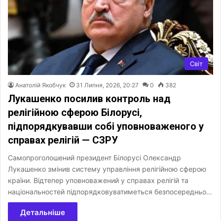
Світ
Анатолій Якобчук
31 Липня, 2026, 20:27
0
382
Лукашенко посилив контроль над
релігійною сферою Білорусі,
підпорядкувавши собі уповноваженого у
справах релігій — СЗРУ
Самопроголошений президент Білорусі Олександр
Лукашенко змінив систему управління релігійною сферою
країни. Відтепер уповноважений у справах релігій та
національностей підпорядковуватиметься безпосередньо…
Детальніше