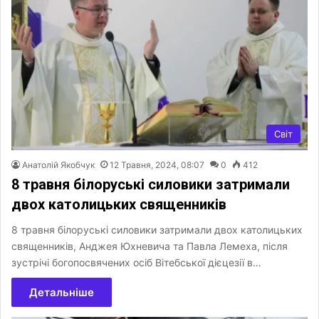
Світ
Анатолій Якобчук
12 Травня, 2024, 08:07
0
412
8 травня білоруські силовики затримали
двох католицьких священників
8 травня білоруські силовики затримали двох католицьких
священників, Анджея Юхневича та Павла Лемеха, після
зустрічі богопосвячених осіб Вітебської дієцезії в…
Детальніше