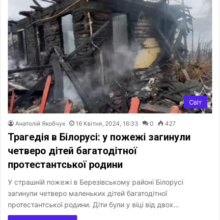
Світ
Анатолій Якобчук
16 Квітня, 2024, 16:33
0
427
Трагедія в Білорусі: у пожежі загинули
четверо дітей багатодітної
протестантської родини
У страшній пожежі в Березівському районі Білорусі
загинули четверо маленьких дітей багатодітної
протестантської родини. Діти були у віці від двох…