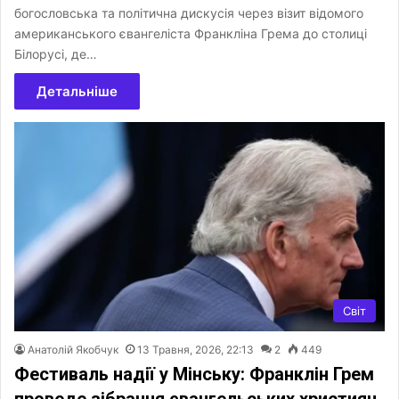
богословська та політична дискусія через візит відомого
американського євангеліста Франкліна Грема до столиці
Білорусі, де…
Детальніше
Світ
Анатолій Якобчук
13 Травня, 2026, 22:13
2
449
Фестиваль надії у Мінську: Франклін Грем
проведе зібрання євангельських християн