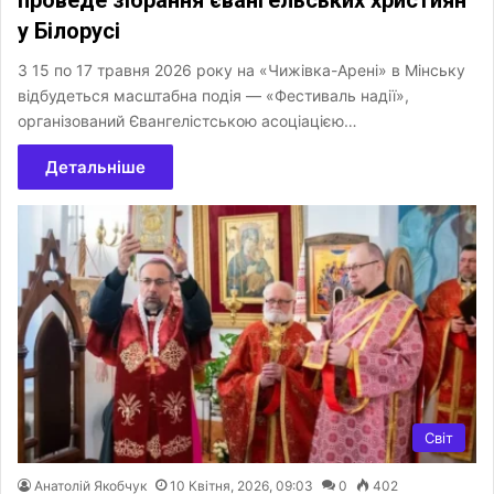
у Білорусі
З 15 по 17 травня 2026 року на «Чижівка-Арені» в Мінську
відбудеться масштабна подія — «Фестиваль надії»,
організований Євангелістською асоціацією…
Детальніше
Світ
Анатолій Якобчук
10 Квітня, 2026, 09:03
0
402