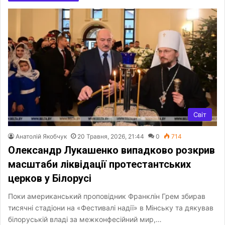
Світ
Анатолій Якобчук
20 Травня, 2026, 21:44
0
714
Олександр Лукашенко випадково розкрив
масштаби ліквідації протестантських
церков у Білорусі
Поки американський проповідник Франклін Грем збирав
тисячні стадіони на «Фестивалі надії» в Мінську та дякував
білоруській владі за межконфесійний мир,…