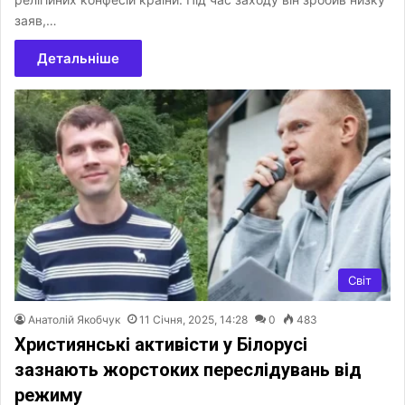
заяв,…
Детальніше
Світ
Анатолій Якобчук
11 Січня, 2025, 14:28
0
483
Християнські активісти у Білорусі
зазнають жорстоких переслідувань від
режиму