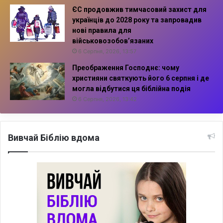
ЄС продовжив тимчасовий захист для
українців до 2028 року та запровадив
нові правила для
військовозобов’язаних
6 Серпня, 2026, 13:57
Преображення Господнє: чому
християни святкують його 6 серпня і де
могла відбутися ця біблійна подія
6 Серпня, 2026, 13:42
Вивчай Біблію вдома