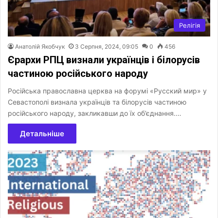
Релігія
Анатолій Якобчук
3 Серпня, 2024, 09:05
0
456
Єрархи РПЦ визнали українців і білорусів
частиною російського народу
Російська православна церква на форумі «Русский мир» у
Севастополі визнала українців та білорусів частиною
російського народу, закликавши до їх об’єднання.…
Детальніше