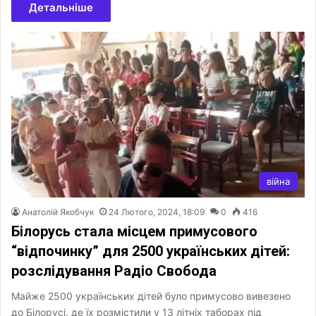
Детальніше
війна
Анатолій Якобчук
24 Лютого, 2024, 18:09
0
416
Білорусь стала місцем примусового
“відпочинку” для 2500 українських дітей:
розслідування Радіо Свобода
Майже 2500 українських дітей було примусово вивезено
до Білорусі, де їх розмістили у 13 літніх таборах під