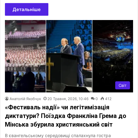
Детальніше
Світ
Анатолій Якобчук
20 Травня, 2026, 10:46
0
412
«Фестиваль надії» чи легітимізація
диктатури? Поїздка Франкліна Грема до
Мінська збурила християнський світ
В євангельському середовищі спалахнула гостра