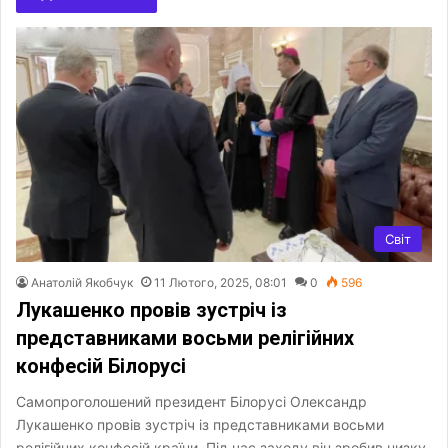
Світ
Анатолій Якобчук
11 Лютого, 2025, 08:01
0
596
Лукашенко провів зустріч із
представниками восьми релігійних
конфесій Білорусі
Самопроголошений президент Білорусі Олександр
Лукашенко провів зустріч із представниками восьми
релігійних конфесій країни. Під час заходу він зробив низку