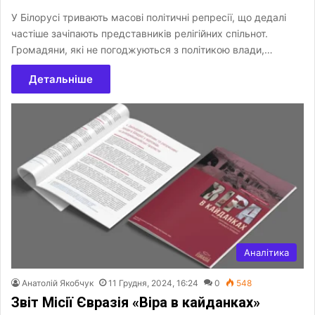
У Білорусі тривають масові політичні репресії, що дедалі
частіше зачіпають представників релігійних спільнот.
Громадяни, які не погоджуються з політикою влади,…
Детальніше
Аналітика
Анатолій Якобчук
11 Грудня, 2024, 16:24
0
548
Звіт Місії Євразія «Віра в кайданках»