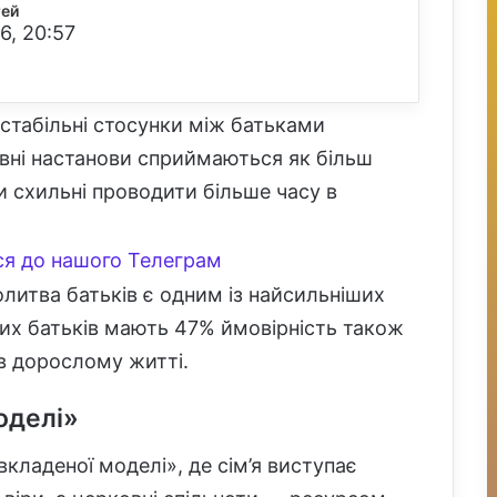
тей
6, 20:57
стабільні стосунки між батьками
вні настанови сприймаються як більш
ки схильні проводити більше часу в
я до нашого Телеграм
итва батьків є одним із найсильніших
ких батьків мають 47% ймовірність також
в дорослому житті.
оделі»
кладеної моделі», де сім’я виступає