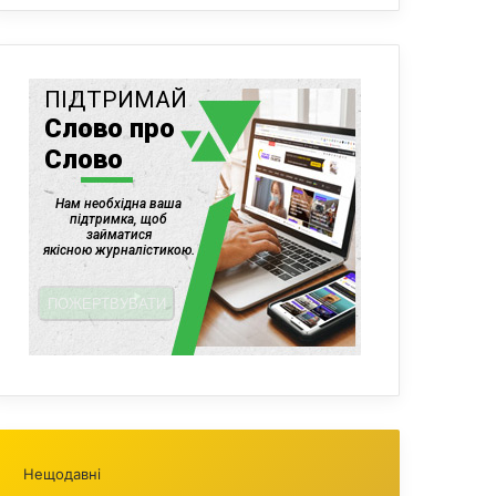
Нещодавні