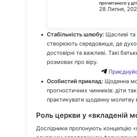
прочитаного у ді
28 Липня, 202
Стабільність шлюбу:
Щасливі та 
створюють середовище, де духо
достовірні та важливі. Такі бать
розмовах про віру.
Приєднуйс
Особистий приклад:
Щоденна мол
прогностичних чинників: діти та
практикувати щоденну молитву 
Роль церкви у «вкладеній м
Дослідники пропонують концепцію «в