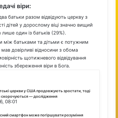
дачі віри:
ва батьки разом відвідують церкву з
ості дітей у дорослому віці значно вищий
в лише один із батьків (29%).
и між батьками та дітьми є потужним
о мав довірливі відносини з обома
овірність щотижневого відвідування
ність збереження віри в Бога.
тські церкви у США продовжують зростати, тоді
и скорочуються — дослідження
6, 08:01
асний смартфон може погіршувати розуміння