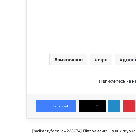
виховання
віра
досл
Підписуйтесь на н
LinkedIn
Pintere
Facebook
X
[mailster_form id=238074] Підтримайте наших журнал