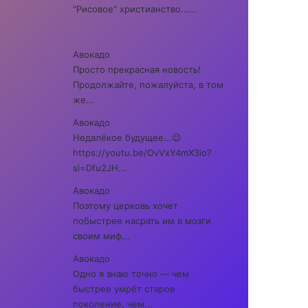
"Рисовое" христианство......
Авокадо
Просто прекрасная новость!
Продолжайте, пожалуйста, в том
же...
Авокадо
Недалёкое будущее...😉
https://youtu.be/OvVxY4mX3io?
si=Dfu2JH...
Авокадо
Поэтому церковь хочет
побыстрее насрать им в мозги
своим миф...
Авокадо
Одно я знаю точно — чем
быстрее умрёт старое
поколение, чем...