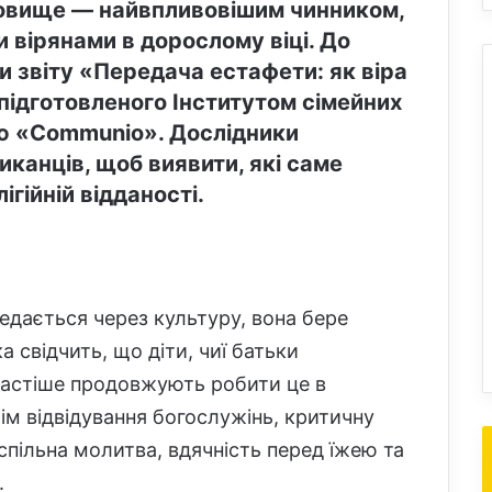
овище — найвпливовішим чинником,
 вірянами в дорослому віці. До
 звіту «Передача естафети: як віра
підготовленого Інститутом сімейних
єю «Communio». Дослідники
иканців, щоб виявити, які саме
гійній відданості.
едається через культуру, вона бере
 свідчить, що діти, чиї батьки
 частіше продовжують робити це в
ім відвідування богослужінь, критичну
 спільна молитва, вдячність перед їжею та
.