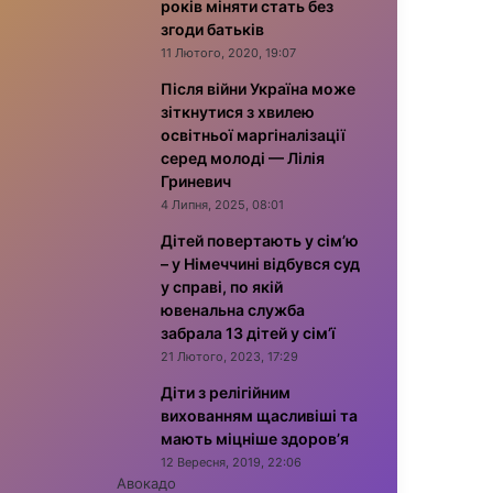
років міняти стать без
згоди батьків
11 Лютого, 2020, 19:07
Після війни Україна може
зіткнутися з хвилею
освітньої маргіналізації
серед молоді — Лілія
Гриневич
4 Липня, 2025, 08:01
Дітей повертають у сім’ю
– у Німеччині відбувся суд
у справі, по якій
ювенальна служба
забрала 13 дітей у сім’ї
21 Лютого, 2023, 17:29
Діти з релігійним
вихованням щасливіші та
мають міцніше здоров’я
12 Вересня, 2019, 22:06
Авокадо