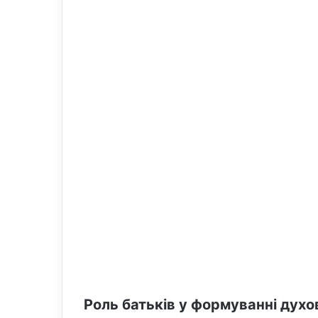
o
e
n
m
X
a
i
l
Роль батьків у формуванні духо