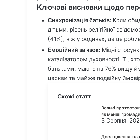
Ключові висновки щодо пере
Синхронізація батьків:
Коли обид
дітьми, рівень релігійної свідом
(41%), ніж у родинах, де це роби
Емоційний зв’язок:
Міцні стосунк
каталізатором духовності. Ті, хт
батьками, мають на 76% вищу йм
церкви та майже подвійну ймовір
Схожі статті
Великі протестан
як менші громад
3 Серпня, 202
Дослідження: вл