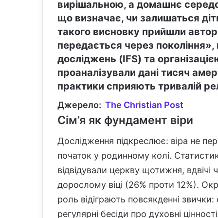
вирішальною, а домашнє серед
що визначає, чи залишаться діти
такого висновку прийшли автори
передається через покоління», 
досліджень (IFS) та організаці
проаналізували дані тисяч амер
практики сприяють тривалій релі
Джерело:
The Christian Post
Сім’я як фундамент віри
Дослідження підкреслює: віра не пер
початок у родинному колі. Статистика
відвідували церкву щотижня, вдвічі
дорослому віці (26% проти 12%). Окр
роль відіграють повсякденні звички:
регулярні бесіди про духовні цінності