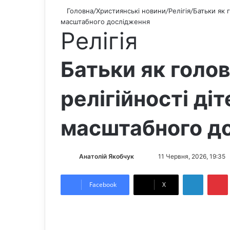
Головна
/
Християнські новини
/
Релігія
/
Батьки як 
масштабного дослідження
Релігія
Батьки як голо
релігійності ді
масштабного д
Анатолій Якобчук
F
S
11 Червня, 2026, 19:35
o
e
LinkedIn
Pintere
l
n
Facebook
X
l
d
o
a
w
n