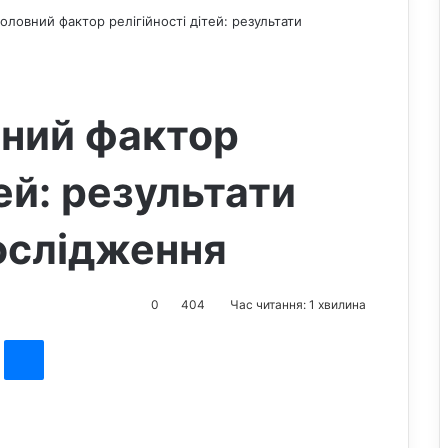
головний фактор релігійності дітей: результати
вний фактор
тей: результати
ослідження
0
404
Час читання: 1 хвилина
st
Messenger