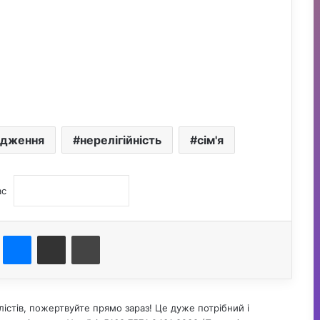
ідження
нерелігійність
сім'я
ас
st
Messenger
Поділитися електронною поштою
Друк
істів, пожертвуйте прямо зараз! Це дуже потрібний і