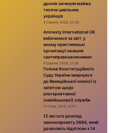
дронів загинули майже
тисяча цивільних
українців
4 Серпня, 2026, 22:30
Amnesty International UK
вибачилася за звіт, у
якому християнські
організації назвали
«антиправозахисними»
4 Серпня, 2026, 21:38
Голова Конституційного
Суду України звернувся
до Венеційської комісії із
запитом щодо
альтернативної
(невійськової) служби
11 Січня, 2025, 14:57
12 лютого розгляд
законопроекту 2684, який
дозволить підліткам з 14