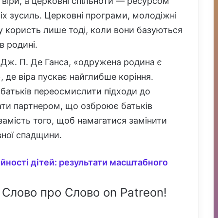
іри, а церковні спільноти — ресурсом
іх зусиль. Церковні програми, молодіжні
у користь лише тоді, коли вони базуються
в родині.
Дж. П. Де Ганса, «одружена родина є
де віра пускає найглибше коріння.
 батьків переосмислити підходи до
ати партнером, що озброює батьків
замість того, щоб намагатися замінити
вної спадщини.
ійності дітей: результати масштабного
 Слово про Слово on Patreon!