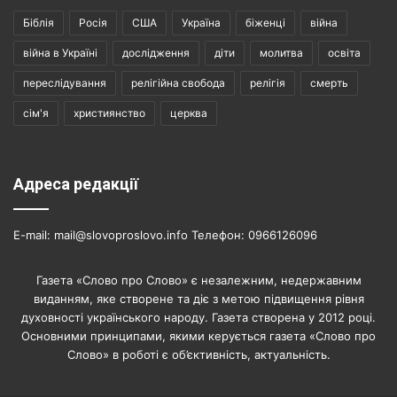
Біблія
Росія
США
Україна
біженці
війна
війна в Україні
дослідження
діти
молитва
освіта
переслідування
релігійна свобода
релігія
смерть
сім'я
християнство
церква
Адреса редакції
E-mail: mail@slovoproslovo.info Телефон: 0966126096
Газета «Слово про Слово» є незалежним, недержавним
виданням, яке створене та діє з метою підвищення рівня
духовності українського народу. Газета створена у 2012 році.
Основними принципами, якими керується газета «Слово про
Слово» в роботі є об’єктивність, актуальність.