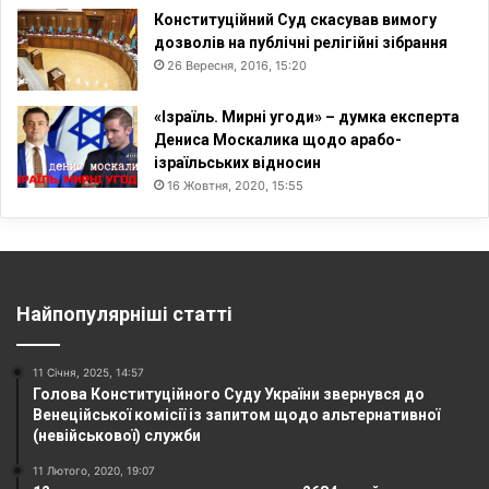
Конституційний Суд скасував вимогу
дозволів на публічні релігійні зібрання
26 Вересня, 2016, 15:20
«Ізраїль. Мирні угоди» – думка експерта
Дениса Москалика щодо арабо-
ізраїльських відносин
16 Жовтня, 2020, 15:55
Найпопулярніші статті
11 Січня, 2025, 14:57
Голова Конституційного Суду України звернувся до
Венеційської комісії із запитом щодо альтернативної
(невійськової) служби
11 Лютого, 2020, 19:07