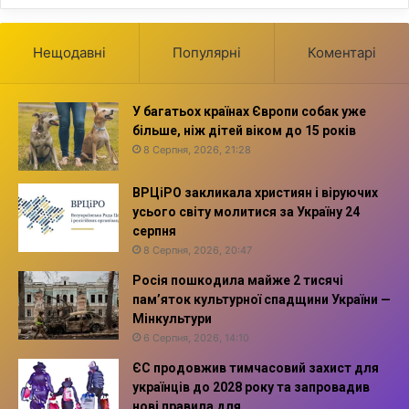
Нещодавні
Популярні
Коментарі
У багатьох країнах Європи собак уже
більше, ніж дітей віком до 15 років
8 Серпня, 2026, 21:28
ВРЦіРО закликала християн і віруючих
усього світу молитися за Україну 24
серпня
8 Серпня, 2026, 20:47
Росія пошкодила майже 2 тисячі
пам’яток культурної спадщини України —
Мінкультури
6 Серпня, 2026, 14:10
ЄС продовжив тимчасовий захист для
українців до 2028 року та запровадив
нові правила для