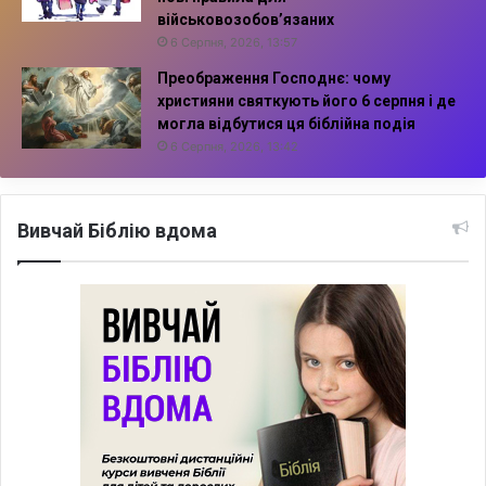
військовозобов’язаних
6 Серпня, 2026, 13:57
Преображення Господнє: чому
християни святкують його 6 серпня і де
могла відбутися ця біблійна подія
6 Серпня, 2026, 13:42
Вивчай Біблію вдома