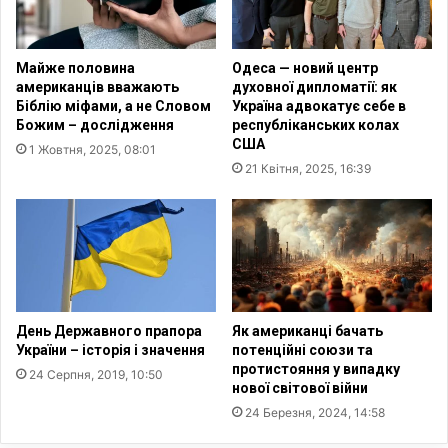
и
н
к
н
а
я
Майже половина
Одеса — новий центр
є
ц
американців вважають
духовної дипломатії: як
з
и
Біблію міфами, а не Словом
Україна адвокатує себе в
а
ф
Божим – дослідження
республіканських колах
н
р
США
1 Жовтня, 2025, 08:01
е
о
21 Квітня, 2025, 16:39
п
в
о
о
к
ї
о
б
є
а
н
з
н
и
я
д
День Державного прапора
Як американці бачать
с
а
України – історія і значення
потенційні союзи та
е
протистояння у випадку
н
24 Серпня, 2019, 10:50
нової світової війни
р
и
е
х
24 Березня, 2024, 14:58
д
д