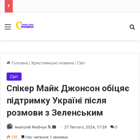
Меню
Ш
Головна
/
Християнські новини
/
Світ
Світ
Спікер Майк Джонсон обіцяє
підтримку Україні після
розмови з Зеленським
Анатолій Якобчук
F
S
27 Лютого, 2024, 17:39
0
o
e
595
Час читання: 1 хвилина