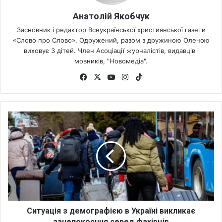
Анатолій Якобчук
Засновник і редактор Всеукраїнської християнської газети
«Слово про Слово». Одружений, разом з дружиною Оленою
виховує 3 дітей. Член Асоціації журналістів, видавців і
мовників, "Новомедіа".
Fa
X
Yo
Ins
Tik
ce
uT
tag
To
bo
ub
ra
k
ok
e
m
С
и
т
у
а
ц
і
я
з
д
Ситуація з демографією в Україні викликає
е
занепокоєння серед фахівців