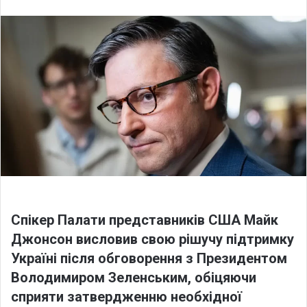
l
n
l
d
o
a
w
n
o
e
n
m
X
a
i
l
Спікер Палати представників США Майк
Джонсон висловив свою рішучу підтримку
Україні після обговорення з Президентом
Володимиром Зеленським, обіцяючи
сприяти затвердженню необхідної