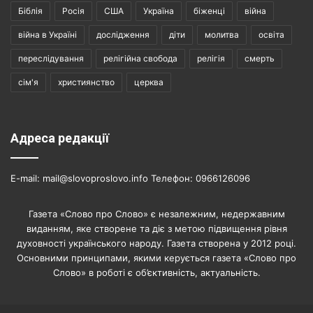
Біблія
Росія
США
Україна
біженці
війна
війна в Україні
дослідження
діти
молитва
освіта
переслідування
релігійна свобода
релігія
смерть
сім'я
християнство
церква
Адреса редакції
E-mail: mail@slovoproslovo.info Телефон: 0966126096
Газета «Слово про Слово» є незалежним, недержавним
виданням, яке створене та діє з метою підвищення рівня
духовності українського народу. Газета створена у 2012 році.
Основними принципами, якими керується газета «Слово про
Слово» в роботі є об’єктивність, актуальність.