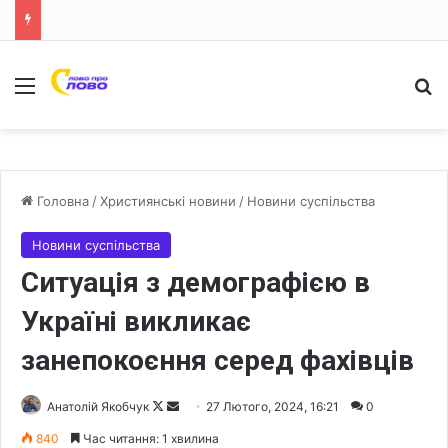
Меню
Ш
Головна
/
Християнські новини
/
Новини суспільства
Новини суспільства
Ситуація з демографією в
Україні викликає
занепокоєння серед фахівців
Анатолій Якобчук
F
S
27 Лютого, 2024, 16:21
0
o
e
840
Час читання: 1 хвилина