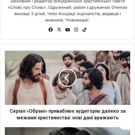
Засновник і редактор Всеукраїнської християнської газети
«Слово про Слово». Одружений, разом з дружиною Оленою
виховує 3 дітей. Член Асоціації журналістів, видавців і
мовників, "Новомедіа".
Fa
X
Yo
Ins
Tik
ce
uT
tag
To
bo
ub
ra
k
ok
e
m
С
е
р
і
а
л
«
О
б
р
Серіал «Обрані» приваблює аудиторію далеко за
а
межами християнства: нові дані вражають
н
і
С