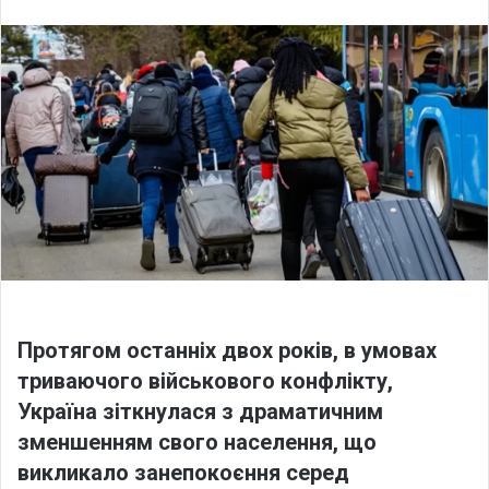
l
n
l
d
o
a
w
n
o
e
n
m
X
a
i
l
Протягом останніх двох років, в умовах
триваючого військового конфлікту,
Україна зіткнулася з драматичним
зменшенням свого населення, що
викликало занепокоєння серед