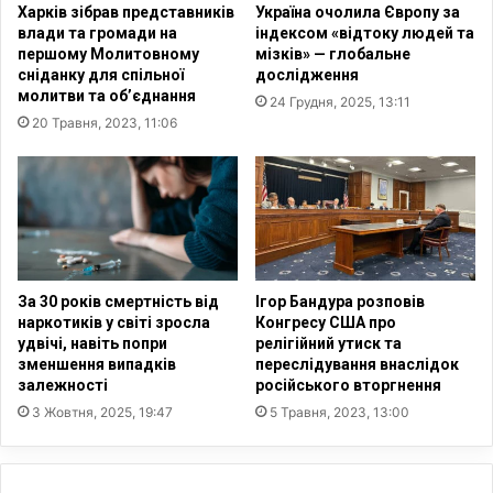
Харків зібрав представників
Україна очолила Європу за
е
п
влади та громади на
індексом «відтоку людей та
к
і
першому Молитовному
мізків» — глобальне
о
д
сніданку для спільної
дослідження
з
т
молитви та об’єднання
24 Грудня, 2025, 13:11
а
р
20 Травня, 2023, 11:06
м
и
е
м
ж
к
а
у
м
У
и
к
х
р
р
а
За 30 років смертність від
Ігор Бандура розповів
и
ї
наркотиків у світі зросла
Конгресу США про
с
удвічі, навіть попри
релігійний утиск та
н
зменшення випадків
переслідування внаслідок
т
і
залежності
російського вторгнення
и
п
я
3 Жовтня, 2025, 19:47
5 Травня, 2023, 13:00
і
н
с
с
л
т
я