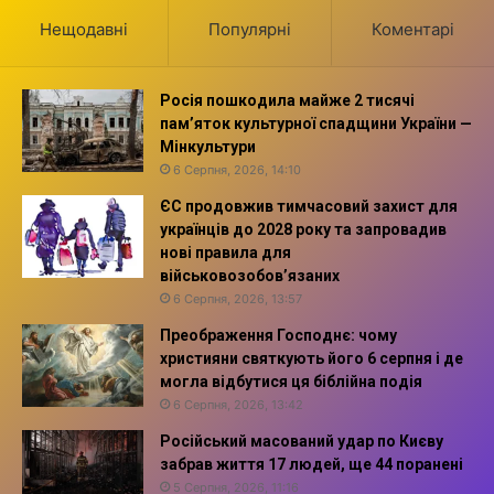
Нещодавні
Популярні
Коментарі
Росія пошкодила майже 2 тисячі
пам’яток культурної спадщини України —
Мінкультури
6 Серпня, 2026, 14:10
ЄС продовжив тимчасовий захист для
українців до 2028 року та запровадив
нові правила для
військовозобов’язаних
6 Серпня, 2026, 13:57
Преображення Господнє: чому
християни святкують його 6 серпня і де
могла відбутися ця біблійна подія
6 Серпня, 2026, 13:42
Російський масований удар по Києву
забрав життя 17 людей, ще 44 поранені
5 Серпня, 2026, 11:16