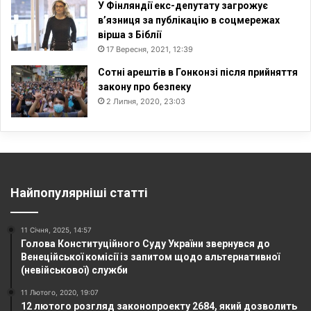
У Фінляндії екс-депутату загрожує
в’язниця за публікацію в соцмережах
вірша з Біблії
17 Вересня, 2021, 12:39
Сотні арештів в Гонконзі після прийняття
закону про безпеку
2 Липня, 2020, 23:03
Найпопулярніші статті
11 Січня, 2025, 14:57
Голова Конституційного Суду України звернувся до
Венеційської комісії із запитом щодо альтернативної
(невійськової) служби
11 Лютого, 2020, 19:07
12 лютого розгляд законопроекту 2684, який дозволить