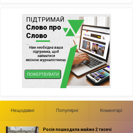
ь
к
о
м
у
с
о
б
о
р
і
Нещодавні
Популярні
Коментарі
Росія пошкодила майже 2 тисячі