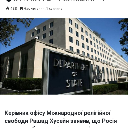
e
438
Час читання: 1 хвилина
n
d
a
n
e
m
a
i
l
Керівник офісу Міжнародної релігійної
свободи Рашад Хусейн заявив, що Р
осія