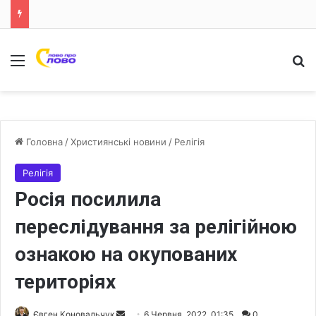
Меню
Ш
Головна
/
Християнські новини
/
Релігія
Релігія
Росія посилила
переслідування за релігійною
ознакою на окупованих
територіях
Євген Коновальчук
S
6 Червня, 2022, 01:35
0