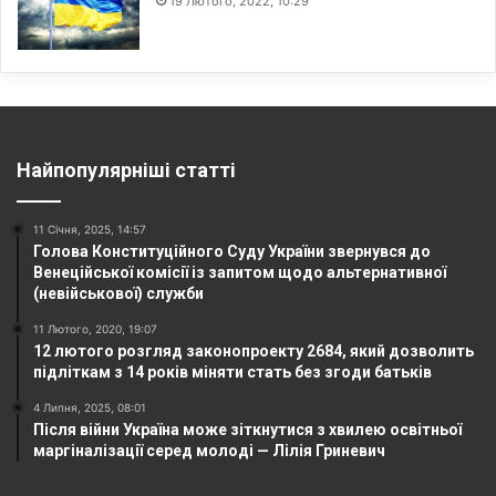
19 Лютого, 2022, 10:29
Найпопулярніші статті
11 Січня, 2025, 14:57
Голова Конституційного Суду України звернувся до
Венеційської комісії із запитом щодо альтернативної
(невійськової) служби
11 Лютого, 2020, 19:07
12 лютого розгляд законопроекту 2684, який дозволить
підліткам з 14 років міняти стать без згоди батьків
4 Липня, 2025, 08:01
Після війни Україна може зіткнутися з хвилею освітньої
маргіналізації серед молоді — Лілія Гриневич