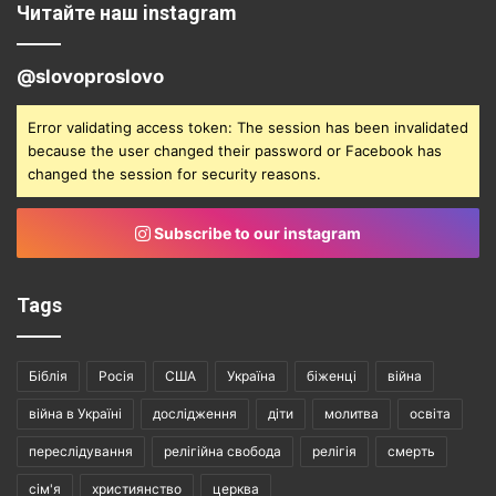
Читайте наш instagram
@slovoproslovo
Error validating access token: The session has been invalidated
because the user changed their password or Facebook has
changed the session for security reasons.
Subscribe to our instagram
Tags
Біблія
Росія
США
Україна
біженці
війна
війна в Україні
дослідження
діти
молитва
освіта
переслідування
релігійна свобода
релігія
смерть
сім'я
християнство
церква