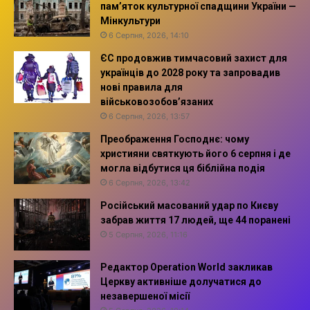
пам’яток культурної спадщини України —
Мінкультури
6 Серпня, 2026, 14:10
ЄС продовжив тимчасовий захист для
українців до 2028 року та запровадив
нові правила для
військовозобов’язаних
6 Серпня, 2026, 13:57
Преображення Господнє: чому
християни святкують його 6 серпня і де
могла відбутися ця біблійна подія
6 Серпня, 2026, 13:42
Російський масований удар по Києву
забрав життя 17 людей, ще 44 поранені
5 Серпня, 2026, 11:16
Редактор Operation World закликав
Церкву активніше долучатися до
незавершеної місії