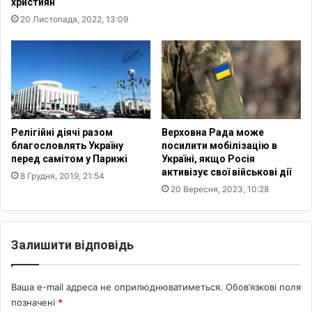
християн
п
20 Листопада, 2022, 13:09
о
с
о
л
ь
с
т
в
Релігійні діячі разом
Верховна Рада може
,
благословлять Україну
посилити мобілізацію в
п
перед самітом у Парижі
Україні, якщо Росія
р
активізує свої військові дії
8 Грудня, 2019, 21:54
и
20 Вересня, 2023, 10:28
ц
ь
о
Залишити відповідь
м
у
в
Ваша e-mail адреса не оприлюднюватиметься.
Обов’язкові поля
р
позначені
*
у