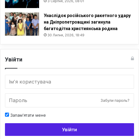
3 Серпня, 2026, 08:01
і
д
Унаслідок російського ракетного удару
б
на Дніпропетровщині загинула
у
багатодітна християнська родина
в
30 Липня, 2026, 18:49
а
т
и
м
Увійти
е
т
ь
с
я
у
Забули пароль?
С
о
Запам'ятати мене
ф
і
й
Увійти
с