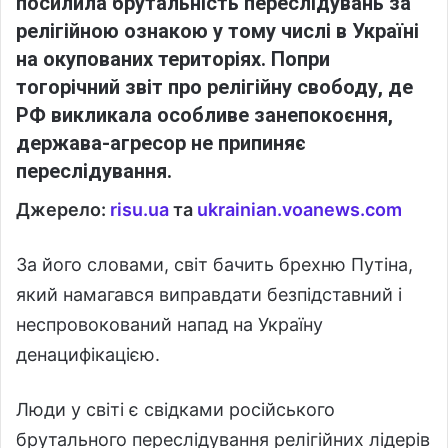
посилила брутальність переслідувань за
релігійною ознакою у тому числі в Україні
на окупованих територіях
. Попри
тогорічн
ий звіт
про релігійну свободу,
де
Р
Ф викликала особливе занепокоєння
,
держава-агресор не припиняє
переслідування.
Джерело:
risu
.ua
та
ukrainian
.voanews
.com
За його словами, світ бачить брехню Путіна,
який намагався виправдати безпідставний і
неспровокований напад на Україну
денацифікацією.
Люди у світі є свідками російського
брутального переслідування релігійних лідерів