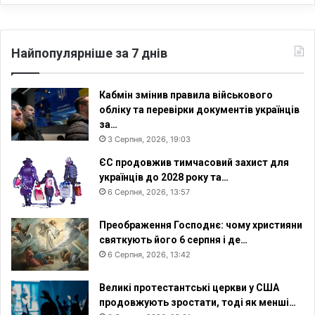
с
т
а
в
Найпопулярніше за 7 днів
н
и
к
Кабмін змінив правила військового
а
обліку та перевірки документів українців
м
за…
и
3 Серпня, 2026, 19:03
і
ЄС продовжив тимчасовий захист для
н
українців до 2028 року та…
ш
6 Серпня, 2026, 13:57
и
х
д
Преображення Господнє: чому християни
е
святкують його 6 серпня і де…
р
6 Серпня, 2026, 13:42
ж
а
Великі протестантські церкви у США
в
продовжують зростати, тоді як менші…
в