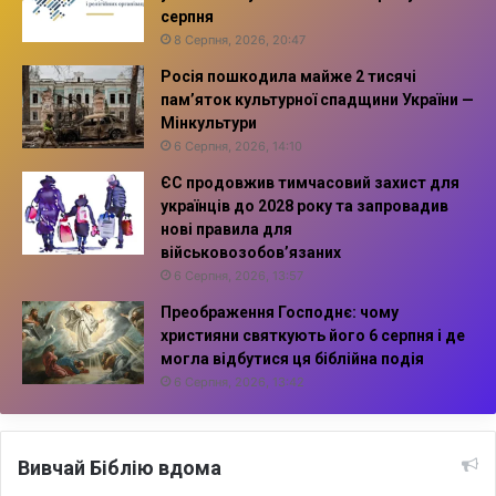
серпня
8 Серпня, 2026, 20:47
Росія пошкодила майже 2 тисячі
пам’яток культурної спадщини України —
Мінкультури
6 Серпня, 2026, 14:10
ЄС продовжив тимчасовий захист для
українців до 2028 року та запровадив
нові правила для
військовозобов’язаних
6 Серпня, 2026, 13:57
Преображення Господнє: чому
християни святкують його 6 серпня і де
могла відбутися ця біблійна подія
6 Серпня, 2026, 13:42
Вивчай Біблію вдома