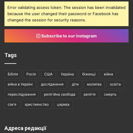
Error validating access token: The session has been invalidated
because the user changed their password or Facebook has
changed the session for security reasons.
Subscribe to our instagram
Tags
Біблія
Росія
США
Україна
біженці
війна
війна в Україні
дослідження
діти
молитва
освіта
переслідування
релігійна свобода
релігія
смерть
сім'я
християнство
церква
Адреса редакції