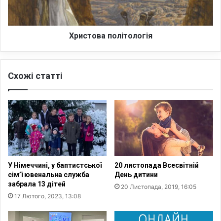
т
в
ь
а
в
п
і
о
Христова політологія
д
л
п
і
р
т
Схожі статті
а
о
в
л
л
о
е
г
н
і
і
я
х
р
и
У Німеччині, у баптистської
20 листопада Всесвітній
с
сім’ї ювенальна служба
День дитини
т
забрала 13 дітей
20 Листопада, 2019, 16:05
и
17 Лютого, 2023, 13:08
я
н
а