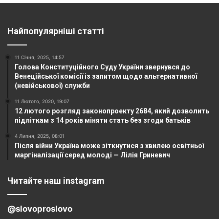
Найпопулярніші статті
11 Січня, 2025, 14:57
Голова Конституційного Суду України звернувся до
Венеційської комісії із запитом щодо альтернативної
(невійськової) служби
11 Лютого, 2020, 19:07
12 лютого розгляд законопроекту 2684, який дозволить
підліткам з 14 років міняти стать без згоди батьків
4 Липня, 2025, 08:01
Після війни Україна може зіткнутися з хвилею освітньої
маргіналізації серед молоді — Лілія Гриневич
Читайте наш instagram
@slovoproslovo