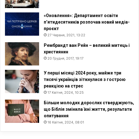
«Оновлення»: Департамент освіти
п’ятидесятників розпочав новий медіа-
проєкт
27 Червня, 2021, 13:22
Рембрандт ван Рейн – великий митець і
християнин
20 Грудня, 2017, 19:17
У перші місяці 2024 року, майже три
тисячі українців зіткнулися з гострою
реакцією на стрес
17 Квітня, 2024, 10:25
Більше молодих дорослих стверджують,
що Біблія змінила їхні життя, результати
опитування
16 Квітня, 2024, 08:01