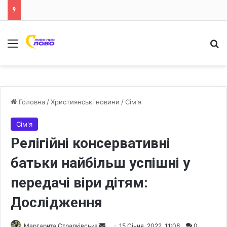
Меню
Ш
Головна
/
Християнські новини
/
Сім'я
Сім'я
Релігійні консервативні
батьки найбільш успішні у
передачі віри дітям:
Дослідження
Маргарита Стралківська
S
15 Січня, 2022, 11:08
0