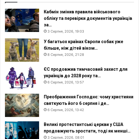
Кабмін змінив правила військового
обліку та перевірки документів українців
за…
3 Серпня, 2026, 19:03
У багатьох країнах Європи собак уже
більше, ніж дітей віком…
8 Серпня, 2026, 21:28
ЄС продовжив тимчасовий захист для
українців до 2028 року та…
6 Серпня, 2026, 13:57
Преображення Господнє: чому християни
святкують його 6 серпня і де…
6 Серпня, 2026, 13:42
Великі протестантські церкви у США
продовжують зростати, тоді як менші…
3 Серпня, 2026, 08:01