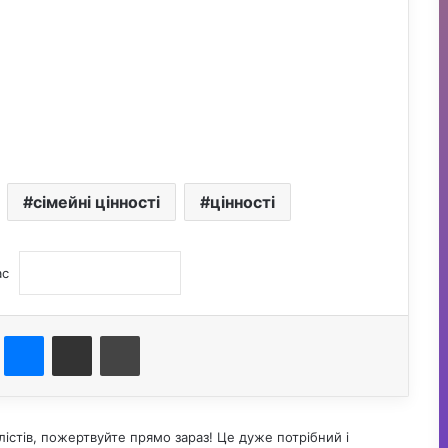
сімейні цінності
цінності
ас
st
Messenger
Поділитися електронною поштою
Друк
істів, пожертвуйте прямо зараз! Це дуже потрібний і