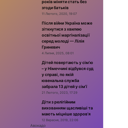
років міняти стать без
згоди батьків
11 Лютого, 2020, 19:07
Після війни Україна може
зіткнутися з хвилею
освітньої маргіналізації
серед молоді — Лілія
Гриневич
4 Липня, 2025, 08:01
Дітей повертають у сім’ю
– у Німеччині відбувся суд
у справі, по якій
ювенальна служба
забрала 13 дітей у сім’ї
21 Лютого, 2023, 17:29
Діти з релігійним
вихованням щасливіші та
мають міцніше здоров’я
12 Вересня, 2019, 22:06
Авокадо