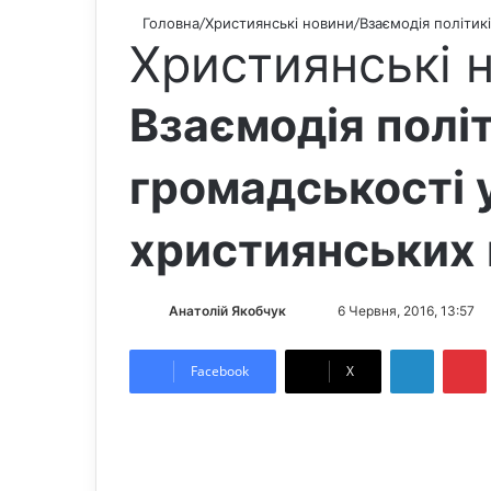
Головна
/
Християнські новини
/
Взаємодія політик
Християнські 
Взаємодія політ
громадськості 
християнських 
Анатолій Якобчук
F
S
6 Червня, 2016, 13:57
o
e
LinkedIn
Pintere
l
n
Facebook
X
l
d
o
a
w
n
o
e