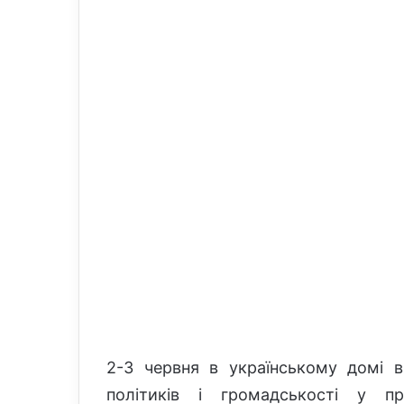
n
m
X
a
i
l
2-3 червня в українському домі 
політиків і громадськості у пр