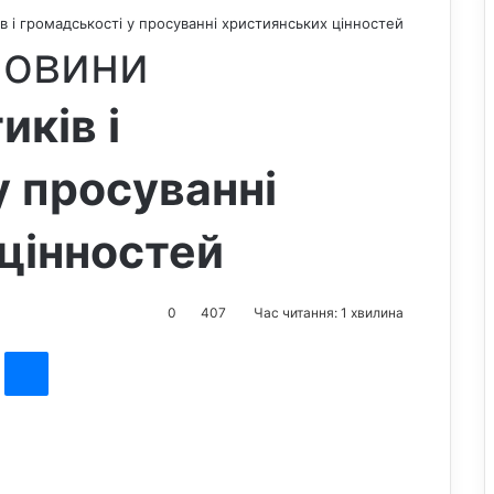
ів і громадськості у просуванні християнських цінностей
новини
иків і
у просуванні
цінностей
0
407
Час читання: 1 хвилина
st
Messenger