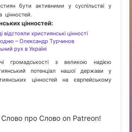
стиян бути активними у суспільстві у
а цінностей.
нських цінностей:
і відстояли християнські цінності
одню – Олександр Турчинов
льний рух в Україні
ячі громадськості з великою надією
тиянський потенціал нашої держави у
стиянських цінностей на єврпейському
 Слово про Слово on Patreon!