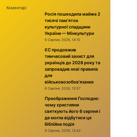
Коментарі
Росія пошкодила майже 2
тисячі пам’яток
культурної спадщини
України — Мінкультури
6 Серпня, 2026, 14:10
ЄС продовжив
тимчасовий захист для
українців до 2028 року та
запровадив нові правила
для
військовозобов’язаних
6 Серпня, 2026, 13:57
Преображення Господнє:
чому християни
святкують його 6 серпня і
де могла відбутися ця
біблійна подія
6 Серпня, 2026, 13:42