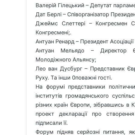
Валерій Гілецький – Депутат парлам
Дат Берлі – Співорганізатор Презид
Джеймс Слеттері – Конгресмен СШ
Конгресмені;.
Антуан Ренард – Президент Асоціації 
Антуан Мельядо – Директор Євр
Молодіжного Альянсу;
Лео ван Дусбург – Представник Єв
Руху. Та інши 0поважні гості.
На форумі представники політичних 
інститутів громадянського суспіль
різних країн Європи, зібравшись в 
проект декларації про створення 
підписали її.
Форум підняв серйозні питання, я