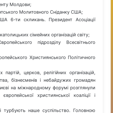
енту Молдови;
ентського Молитовного Сніданку США;
А 6-ти скликань. Президент Асоціації
католицьких сімейних організацій світу;
опейського підрозділу Всесвітнього
ропейського Християнського Політичного
партій, церков, релігійних організацій,
ства, бізнесменів і небайдужих громадян
Києві на міжнародному форумі розглянули
європейської християнської коаліції і
кі турбують наше суспільство. Головною