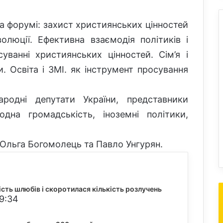
на форумі: захист християнських цінностей
волюції. Ефективна взаємодія політиків і
уванні християнських цінностей. Сім’я і
и. Освіта і ЗМІ. як інструмент просування
родні депутати України, представники
дна громадськість, іноземні політики,
 Ольга Богомолець та Павло Унгурян.
кість шлюбів і скоротилася кількість розлучень
19:34