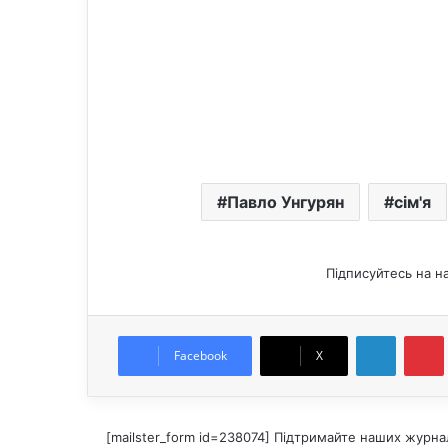
Павло Унгурян
сім'я
Підписуйтесь на н
LinkedIn
Pintere
Facebook
X
[mailster_form id=238074] Підтримайте наших журнал