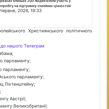
еркасах близько 200 людей взяли участь у
опробігу на підтримку сімейних цінностей
Червня, 2026, 19:33
опейського Християнського політичного
до нашого Телеграм
абама;
о парламенту;
о парламенту;
йського парламенту;
нц Ліхтенштейну;
;
нту Австрії;
менту Великобританії;