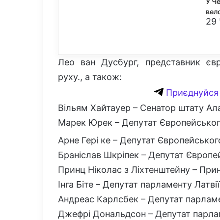
У Ч
вел
29 
Лео ван Дусбург, представник євр
руху., а також:
Приєднуйся 
Вільям Хайтауер – Сенатор штату Ал
Марек Юрек – Депутат Європейськог
Арне Гері ке – Депутат Європейськог
Браніслав Шкріпек – Депутат Європе
Принц Ніколас з Ліхтенштейну – При
Інга Біте – Депутат парламенту Латвії
Андреас Карлсбек – Депутат парламе
Джефрі Дональдсон – Депутат парла