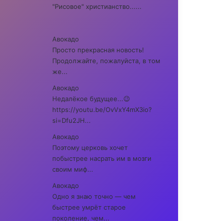
"Рисовое" христианство......
Авокадо
Просто прекрасная новость!
Продолжайте, пожалуйста, в том
же...
Авокадо
Недалёкое будущее...😉
https://youtu.be/OvVxY4mX3io?
si=Dfu2JH...
Авокадо
Поэтому церковь хочет
побыстрее насрать им в мозги
своим миф...
Авокадо
Одно я знаю точно — чем
быстрее умрёт старое
поколение, чем...