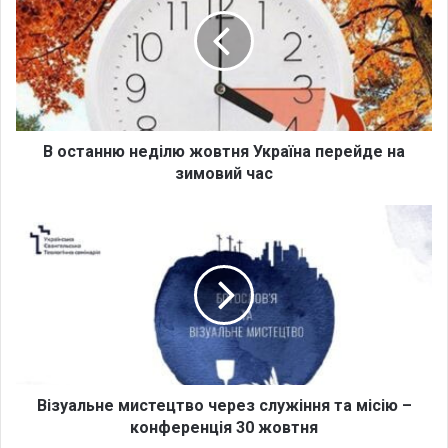
с
т
а
н
н
ю
н
е
В останню неділю жовтня Україна перейде на
д
зимовий час
і
л
В
ю
і
ж
з
о
у
в
а
т
л
н
ь
я
н
У
е
к
м
Візуальне мистецтво через служіння та місію –
р
и
конференція 30 жовтня
а
с