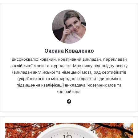
Оксана Коваленко
Висококваліфікований, креативний викладач, перекладач
англійської мови та журналіст. Має вищу відповідну освіту
(викладач англійської та німецької мов), ряд сертифікатів
(українського та міжнародного зразків) і дипломів з
підвищення кваліфікації викладача іноземних мов та
копірайтера.
Fa
ce
bo
ok
В
о