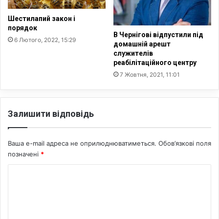
с
м
і
Шестилапий закон і
с
порядок
В Чернігові відпустили під
і
6 Лютого, 2022, 15:29
домашній арешт
ю
служителів
–
реабілітаційного центру
к
7 Жовтня, 2021, 11:01
о
н
ф
е
Залишити відповідь
р
е
н
Ваша e-mail адреса не оприлюднюватиметься.
Обов’язкові поля
ц
позначені
*
і
я
К
3
о
0
ж
м
о
е