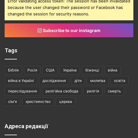
Error validating access token: The session has been invalidated
because the user changed their password or Facebook has
changed the session for security reasons.
Subscribe to our instagram
Tags
Біблія
Росія
США
Україна
біженці
війна
війна в Україні
дослідження
діти
молитва
освіта
переслідування
релігійна свобода
релігія
смерть
сім'я
християнство
церква
Адреса редакції