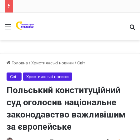
Меню
Ш
Головна
/
Християнські новини
/
Світ
Світ
Християнські новини
Польський конституційний
суд оголосив національне
законодавство важливішим
за європейське