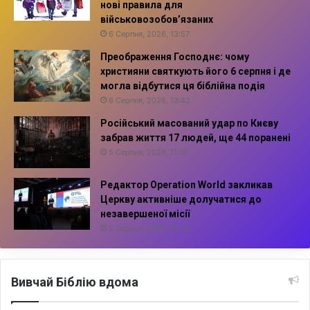
нові правила для
військовозобов’язаних
6 Серпня, 2026, 13:57
Преображення Господнє: чому
християни святкують його 6 серпня і де
могла відбутися ця біблійна подія
6 Серпня, 2026, 13:42
Російський масований удар по Києву
забрав життя 17 людей, ще 44 поранені
5 Серпня, 2026, 11:16
Редактор Operation World закликав
Церкву активніше долучатися до
незавершеної місії
5 Серпня, 2026, 10:14
Вивчай Біблію вдома