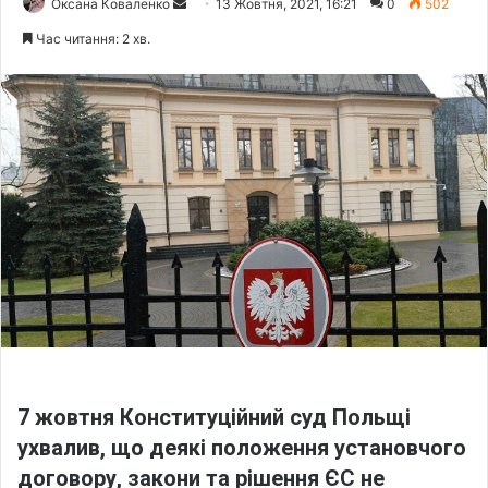
Оксана Коваленко
S
13 Жовтня, 2021, 16:21
0
502
e
Час читання: 2 хв.
n
d
a
n
e
m
a
i
l
7 жовтня Конституційний суд Польщі
ухвалив, що деякі положення установчого
договору, закони та рішення ЄС не