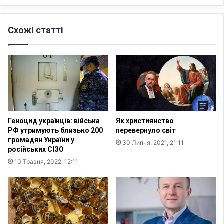
ї
т
н
е
Схожі статті
а
ц
п
т
е
в
р
о
е
ч
й
е
д
р
е
е
н
з
Геноцид українців: війська
Як християнство
а
с
РФ утримують близько 200
перевернуло світ
з
л
громадян України у
30 Липня, 2021, 21:11
и
у
російських СІЗО
м
ж
10 Травня, 2022, 12:11
о
і
в
н
и
н
й
я
ч
т
а
а