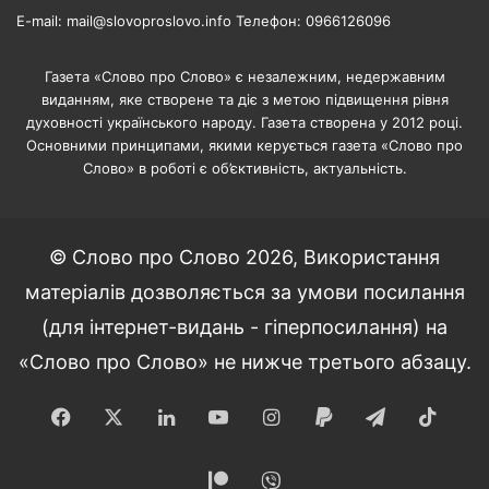
E-mail: mail@slovoproslovo.info Телефон: 0966126096
Газета «Слово про Слово» є незалежним, недержавним
виданням, яке створене та діє з метою підвищення рівня
духовності українського народу. Газета створена у 2012 році.
Основними принципами, якими керується газета «Слово про
Слово» в роботі є об’єктивність, актуальність.
© Слово про Слово 2026, Використання
матеріалів дозволяється за умови посилання
(для інтернет-видань - гіперпосилання) на
«Слово про Слово» не нижче третього абзацу.
Facebook
X
LinkedIn
YouTube
Instagram
Paypal
Telegram
TikT
Patreon
Viber