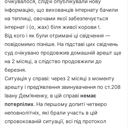
очікувалося, слідчі опублікували нову
інформацію, що вихованців інтернату бачили
на теплиці, овочами якої забезпечується
інтернат і (о, жах) біля живої корови !.
Від кого і як були отримані ці свідчення —
повідомимо пізніше. На підставі цих свідчень
суд очікувано продовжив домашній арешт ще
на 2 місяці, а слідство продовжили до
березня.
Ситуація у справі: через 2 місяці з моменту
арешту і пред’явлення звинувачення по ст.208
Івану Дем’яненку, в цій справі
немає
потерпілих
. На першому допиті четверо
неповнолітніх, які брали участь в цій
спровокованій ситуації, всі під протокол