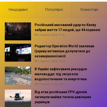
Нещодавні
Популярні
Коментарі
Російський масований удар по Києву
забрав життя 17 людей, ще 44 поранені
5 Серпня, 2026, 11:16
Редактор Operation World закликав
Церкву активніше долучатися до
незавершеної місії
5 Серпня, 2026, 10:14
В Україні зафіксували рекордне
маловоддя: під загрозою
водопостачання та енергетика
5 Серпня, 2026, 08:01
Від атак російських FPV-дронів
загинули майже тисяча цивільних
українців
4 Серпня, 2026, 22:30