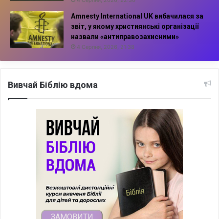
Amnesty International UK вибачилася за
звіт, у якому християнські організації
назвали «антиправозахисними»
4 Серпня, 2026, 21:38
Вивчай Біблію вдома