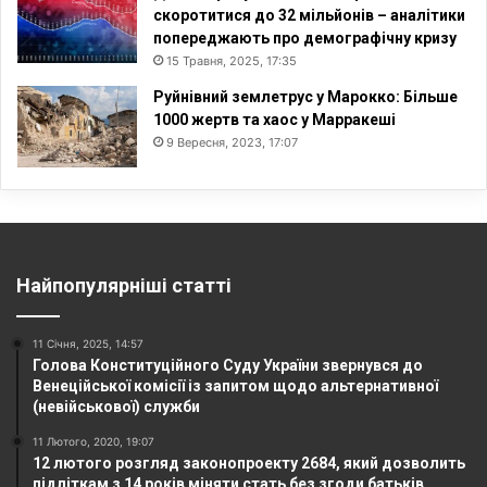
скоротитися до 32 мільйонів – аналітики
попереджають про демографічну кризу
15 Травня, 2025, 17:35
Руйнівний землетрус у Марокко: Більше
1000 жертв та хаос у Марракеші
9 Вересня, 2023, 17:07
Найпопулярніші статті
11 Січня, 2025, 14:57
Голова Конституційного Суду України звернувся до
Венеційської комісії із запитом щодо альтернативної
(невійськової) служби
11 Лютого, 2020, 19:07
12 лютого розгляд законопроекту 2684, який дозволить
підліткам з 14 років міняти стать без згоди батьків