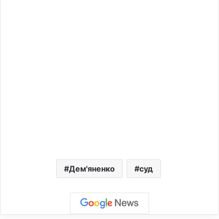
Дем'яненко
суд