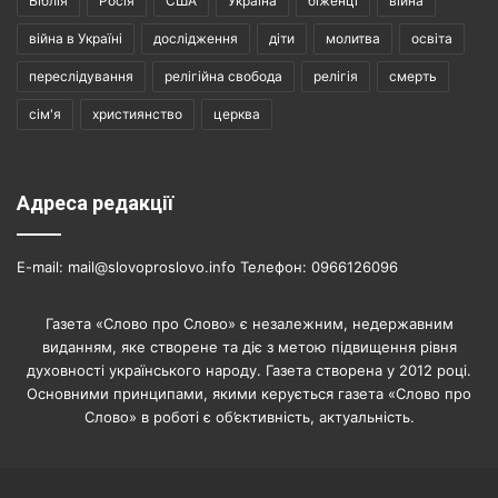
Біблія
Росія
США
Україна
біженці
війна
війна в Україні
дослідження
діти
молитва
освіта
переслідування
релігійна свобода
релігія
смерть
сім'я
християнство
церква
Адреса редакції
E-mail: mail@slovoproslovo.info Телефон: 0966126096
Газета «Слово про Слово» є незалежним, недержавним
виданням, яке створене та діє з метою підвищення рівня
духовності українського народу. Газета створена у 2012 році.
Основними принципами, якими керується газета «Слово про
Слово» в роботі є об’єктивність, актуальність.