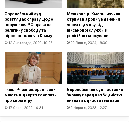
о
д
ї
а
Європейський суд
Мешканець Хмельниччини
г
л
розглядає справу щодо
отримав 3 роки ув’язнення
е
и
порушення РФ права на
через відмову від
н
л
релігійну свободу та
військової служби з
д
і
віросповідання в Криму
релігійних міркувань
е
к
12 Листопада, 2020, 10:25
22 Липня, 2024, 18:00
р
а
н
р
о
я
ї
-
і
х
н
р
і
и
ц
с
Пяйві Рясянен: християни
Європейський суд поставив
і
т
мають відверто говорити
Україну перед необхідністю
а
про свою віру
визнати одностатеві пари
и
т
я
17 Січня, 2022, 10:31
2 Червня, 2023, 12:27
и
н
в
и
и
н