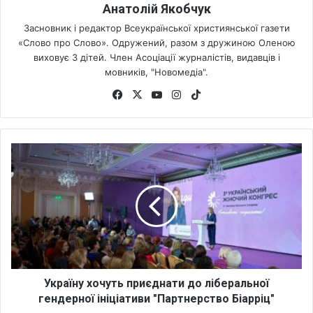
Анатолій Якобчук
Засновник і редактор Всеукраїнської християнської газети
«Слово про Слово». Одружений, разом з дружиною Оленою
виховує 3 дітей. Член Асоціації журналістів, видавців і
мовників, "Новомедіа".
Fa
X
Yo
Ins
Tik
ce
uT
tag
To
bo
ub
ra
k
ok
e
m
У
к
р
а
ї
н
у
х
о
ч
Україну хочуть приєднати до ліберальної
у
гендерної ініціативи "Партнерство Біарріц"
т