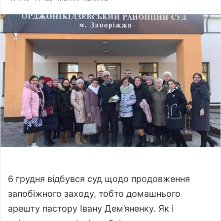
l
n
l
d
o
a
w
n
o
e
n
m
X
a
i
l
6 грудня відбувся суд щодо продовження
запобіжного заходу, тобто домашнього
арешту пастору Івану Дем’яненку. Як і