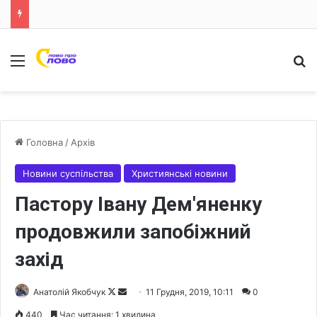
Меню
Ш
Головна
/
Архів
Новини суспільства
Християнські новини
Пастору Івану Дем'яненку
продовжили запобіжний
захід
Анатолій Якобчук
F
S
11 Грудня, 2019, 10:11
0
o
e
440
Час читання: 1 хвилина