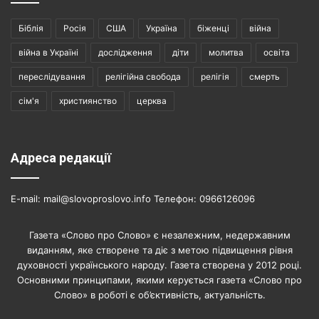
Біблія
Росія
США
Україна
біженці
війна
війна в Україні
дослідження
діти
молитва
освіта
переслідування
релігійна свобода
релігія
смерть
сім'я
християнство
церква
Адреса редакції
E-mail: mail@slovoproslovo.info Телефон: 0966126096
Газета «Слово про Слово» є незалежним, недержавним
виданням, яке створене та діє з метою підвищення рівня
духовності українського народу. Газета створена у 2012 році.
Основними принципами, якими керується газета «Слово про
Слово» в роботі є об’єктивність, актуальність.