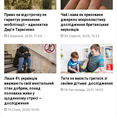
р
л
е
ю
д
Право на відстрочку не
Чай і кава як приховане
ч
с
гарантує уникнення
джерело мікропластику:
о
т
мобілізації – адвокатка
дослідження британських
в
а
Дар’я Тарасенко
науковців
і
в
6 Березня, 2025, 17:04
30 Серпня, 2025, 10:23
ф
и
а
в
к
з
т
в
о
і
р
т
и
п
ч
р
Лише 4% українців
Тати не вміють гратися зі
е
о
вважають свій ментальний
своїми дітьми: дослідження
р
н
стан добрим, понад
16 Листопада, 2021, 19:05
е
половина живе у
а
щоденному стресі —
з
п
дослідження
п
а
р
15 Січня, 2026, 10:50
д
и
и