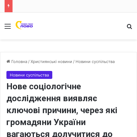
Меню
Ш
Головна
/
Християнські новини
/
Новини суспільства
Новини суспільства
Нове соціологічне
дослідження виявляє
ключові причини, через які
громадяни України
вагаються долучитися до