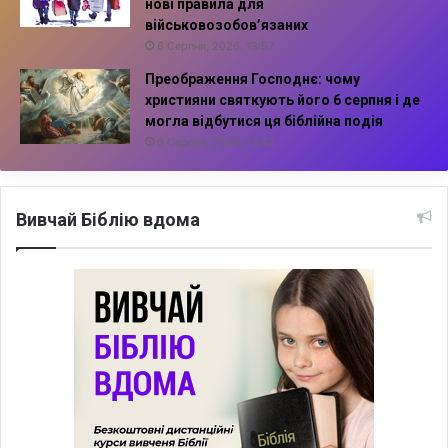
нові правила для
військовозобов’язаних
6 Серпня, 2026, 13:57
Преображення Господнє: чому
християни святкують його 6 серпня і де
могла відбутися ця біблійна подія
6 Серпня, 2026, 13:42
Вивчай Біблію вдома