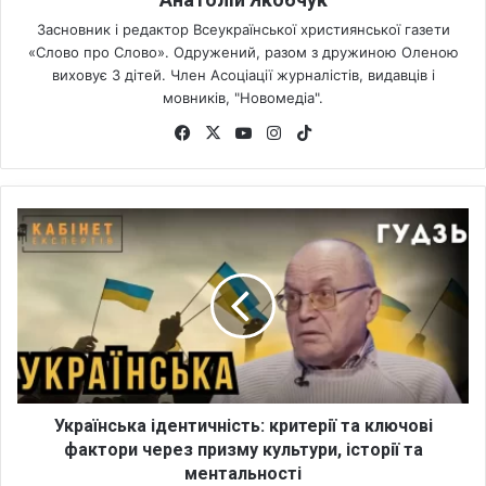
Засновник і редактор Всеукраїнської християнської газети
«Слово про Слово». Одружений, разом з дружиною Оленою
виховує 3 дітей. Член Асоціації журналістів, видавців і
мовників, "Новомедіа".
Fa
X
Yo
Ins
Tik
ce
uT
tag
To
bo
ub
ra
k
ok
e
m
У
к
р
а
ї
н
с
ь
к
а
Українська ідентичність: критерії та ключові
і
фактори через призму культури, історії та
д
ментальності