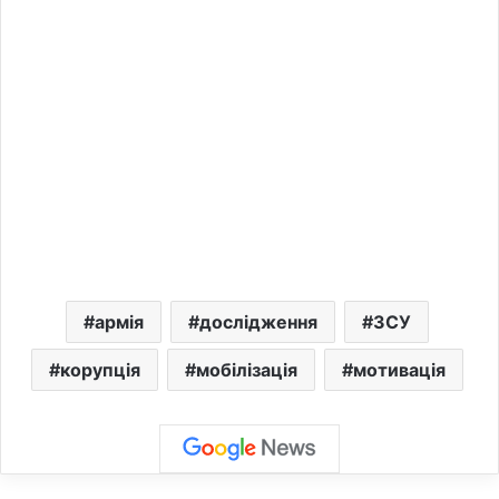
армія
дослідження
ЗСУ
корупція
мобілізація
мотивація