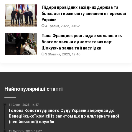
Лідери провідних західних держав та
більшості країн світу впевнені в перемозі
України
4 Травня, 2022, 00:52
Папа Франциск розглядає можливість
благословення одностатевих пар:
Шокуюча заява та її наслідки
3 Жовтня, 2023, 12:40
Найпопулярніші статті
11 Січня, 2025, 14:57
Голова Конституційного Суду України звернувся до
Венеційської комісії із запитом щодо альтернативної
(невійськової) служби
11 Лютого, 2020, 19:07