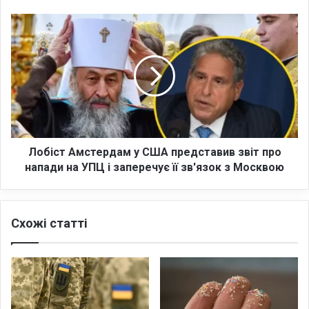
е
н
Л
т
о
и
б
ч
і
н
с
і
т
с
А
т
м
ь
с
:
т
Лобіст Амстердам у США представив звіт про
к
е
напади на УПЦ і заперечує її зв'язок з Москвою
р
р
и
д
т
а
е
Схожі статті
м
р
у
і
С
ї
Ш
т
А
а
п
к