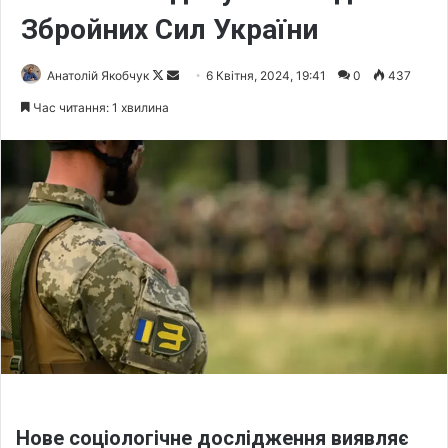
Збройних Сил України
Анатолій Якобчук
F
S
6 Квітня, 2024, 19:41
0
437
o
e
Час читання: 1 хвилина
l
n
l
d
o
a
w
n
o
e
n
m
X
a
i
l
Нове соціологічне дослідження виявляє