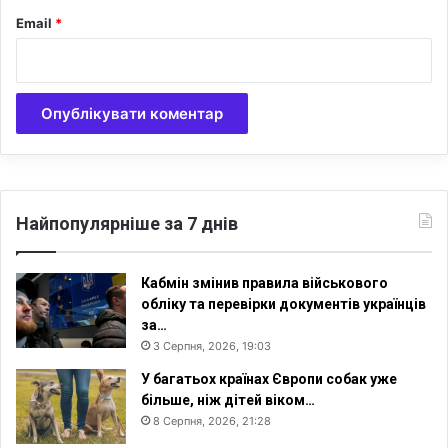
м
з
Email
*
е
о
н
к
т
з
а
М
л
о
ь
с
н
к
о
в
с
о
т
ю
Найпопулярніше за 7 днів
і
Кабмін змінив правила військового
обліку та перевірки документів українців
за…
3 Серпня, 2026, 19:03
У багатьох країнах Європи собак уже
більше, ніж дітей віком…
8 Серпня, 2026, 21:28