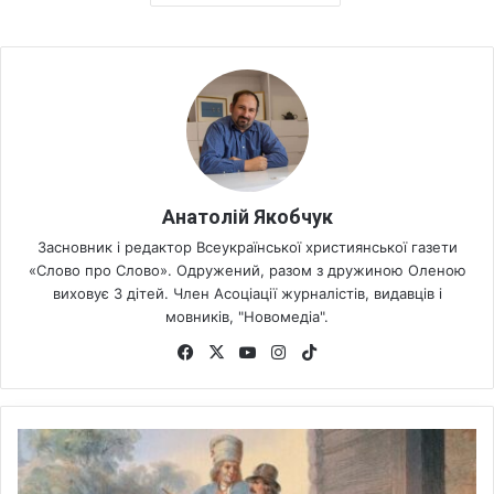
Анатолій Якобчук
Засновник і редактор Всеукраїнської християнської газети
«Слово про Слово». Одружений, разом з дружиною Оленою
виховує 3 дітей. Член Асоціації журналістів, видавців і
мовників, "Новомедіа".
Fa
X
Yo
Ins
Tik
ce
uT
tag
To
bo
ub
ra
k
ok
e
m
Ч
о
м