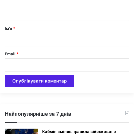
т
а
р
Ім'я
*
*
Email
*
Найпопулярніше за 7 днів
Кабмін змінив правила військового