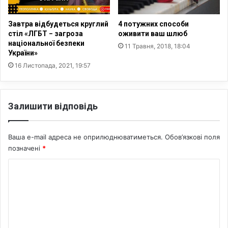
е
л
і
Завтра відбудеться круглий
4 потужних способи
г
стіл «ЛГБТ − загроза
оживити ваш шлюб
національної безпеки
і
11 Травня, 2018, 18:04
України»
й
н
16 Листопада, 2021, 19:57
и
х
о
Залишити відповідь
р
г
а
Ваша e-mail адреса не оприлюднюватиметься.
Обов’язкові поля
н
позначені
*
і
з
К
а
о
ц
і
м
й
е
н