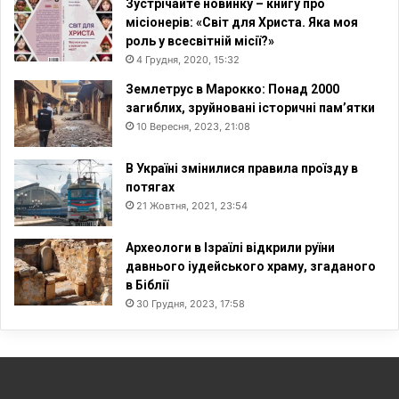
Зустрічайте новинку – книгу про
місіонерів: «Світ для Христа. Яка моя
роль у всесвітній місії?»
4 Грудня, 2020, 15:32
Землетрус в Марокко: Понад 2000
загиблих, зруйновані історичні пам’ятки
10 Вересня, 2023, 21:08
В Україні змінилися правила проїзду в
потягах
21 Жовтня, 2021, 23:54
Археологи в Ізраїлі відкрили руїни
давнього іудейського храму, згаданого
в Біблії
30 Грудня, 2023, 17:58