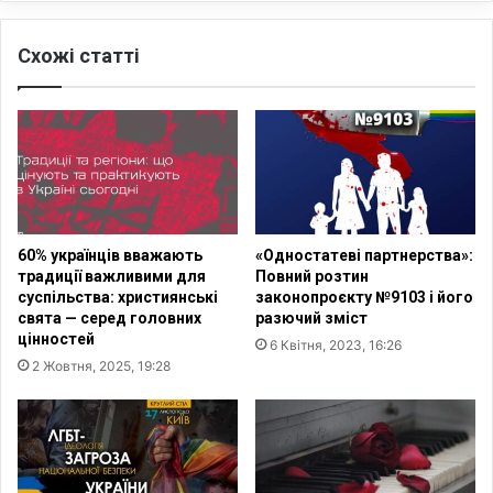
к
в
о
с
Схожі статті
г
п
о
р
у
о
с
с
п
т
і
и
х
т
у
и
в
р
60% українців вважають
«Одностатеві партнерства»:
У
е
традиції важливими для
Повний розтин
к
є
суспільства: християнські
законопроєкту №9103 і його
р
с
свята — серед головних
разючий зміст
а
т
цінностей
6 Квітня, 2023, 16:26
ї
р
2 Жовтня, 2025, 19:28
н
а
і
ц
і
ю
р