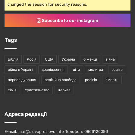
changed the session for security reasons.
Subscribe to our instagram
Tags
Біблія
Росія
США
Україна
біженці
війна
війна в Україні
дослідження
діти
молитва
освіта
переслідування
релігійна свобода
релігія
смерть
сім'я
християнство
церква
Адреса редакції
E-mail: mail@slovoproslovo.info Телефон: 0966126096