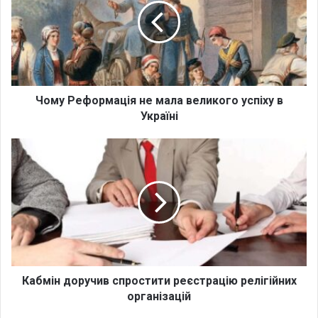
у
Р
е
ф
о
р
м
Чому Реформація не мала великого успіху в
а
Україні
ц
і
К
я
а
н
б
е
м
м
і
а
н
л
д
а
о
в
р
е
у
Кабмін доручив спростити реєстрацію релігійних
л
ч
організацій
и
и