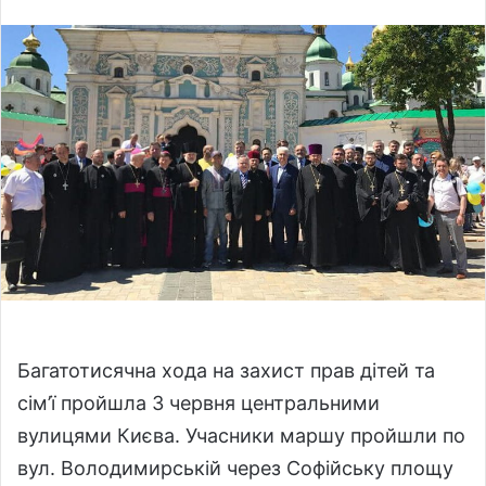
l
n
l
d
o
a
w
n
o
e
n
m
X
a
i
l
Багатотисячна хода на захист прав дітей та
сім’ї пройшла 3 червня центральними
вулицями Києва. Учасники маршу пройшли по
вул. Володимирській через Софійську площу