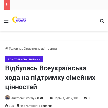
Меню
Ш
Головна
/
Християнські новини
Християнські новини
Відбулась Всеукраїнська
хода на підтримку сімейних
цінностей
Анатолій Якобчук
F
S
16 Червня, 2017, 10:39
0
o
e
395
Час читання: 1 хвилина