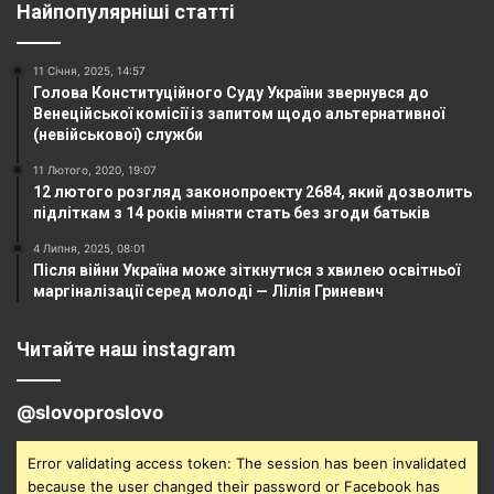
Найпопулярніші статті
11 Січня, 2025, 14:57
Голова Конституційного Суду України звернувся до
Венеційської комісії із запитом щодо альтернативної
(невійськової) служби
11 Лютого, 2020, 19:07
12 лютого розгляд законопроекту 2684, який дозволить
підліткам з 14 років міняти стать без згоди батьків
4 Липня, 2025, 08:01
Після війни Україна може зіткнутися з хвилею освітньої
маргіналізації серед молоді — Лілія Гриневич
Читайте наш instagram
@slovoproslovo
Error validating access token: The session has been invalidated
because the user changed their password or Facebook has