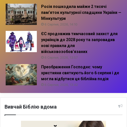
Росія пошкодила майже 2 тисячі
пам’яток культурної спадщини України —
Мінкультури
6 Серпня, 2026, 14:10
ЄС продовжив тимчасовий захист для
українців до 2028 року та запровадив
нові правила для
військовозобов’язаних
6 Серпня, 2026, 13:57
Преображення Господнє: чому
християни святкують його 6 серпня і де
могла відбутися ця біблійна подія
6 Серпня, 2026, 13:42
Вивчай Біблію вдома