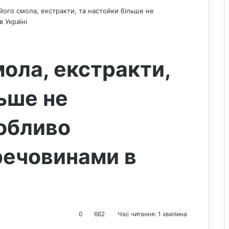
 його смола, екстракти, та настойки більше не
 Україні
мола, екстракти,
льше не
обливо
речовинами в
0
662
Час читання: 1 хвилина