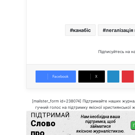
канабіс
легалізація
Підписуйтесь на н
LinkedIn
Pintere
Facebook
X
[mailster_form id=238074] Підтримайте наших журнал
гучний голос на підтримку якісної християнської ж