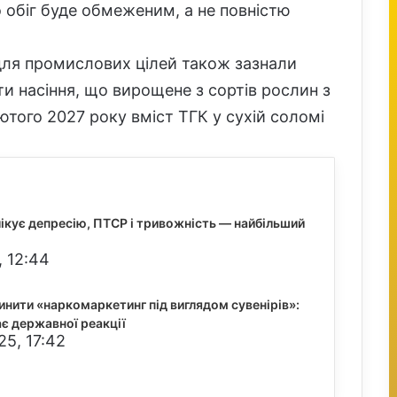
 обіг буде обмеженим, а не повністю
для промислових цілей також зазнали
и насіння, що вирощене з сортів рослин з
ютого 2027 року вміст ТГК у сухій соломі
лікує депресію, ПТСР і тривожність — найбільший
, 12:44
пинити «наркомаркетинг під виглядом сувенірів»:
є державної реакції
25, 17:42