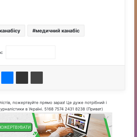
 канабісу
медичний канабіс
ас
st
Messenger
Поділитися електронною поштою
Друк
істів, пожертвуйте прямо зараз! Це дуже потрібний і
урналістики в Україні. 5168 7574 2431 8238 (Приват)