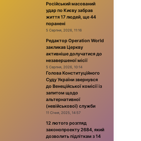
Російський масований
удар по Києву забрав
життя 17 людей, ще 44
поранені
5 Серпня, 2026, 11:16
Редактор Operation World
закликав Церкву
активніше долучатися до
незавершеної місії
5 Серпня, 2026, 10:14
Голова Конституційного
Суду України звернувся
до Венеційської комісії із
запитом щодо
альтернативної
(невійськової) служби
11 Січня, 2025, 14:57
12 лютого розгляд
законопроекту 2684, який
дозволить підліткам з 14