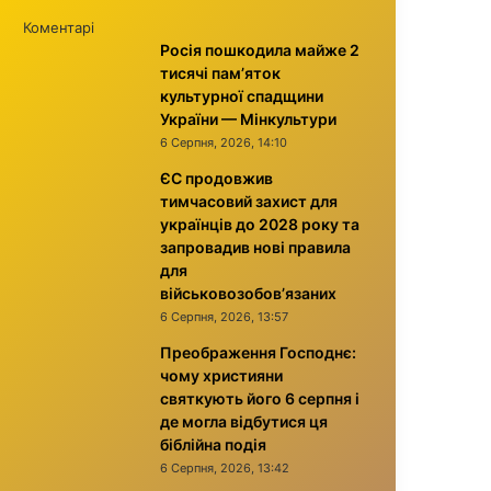
Коментарі
Росія пошкодила майже 2
тисячі пам’яток
культурної спадщини
України — Мінкультури
6 Серпня, 2026, 14:10
ЄС продовжив
тимчасовий захист для
українців до 2028 року та
запровадив нові правила
для
військовозобов’язаних
6 Серпня, 2026, 13:57
Преображення Господнє:
чому християни
святкують його 6 серпня і
де могла відбутися ця
біблійна подія
6 Серпня, 2026, 13:42