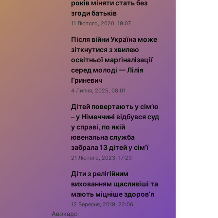
років міняти стать без
згоди батьків
11 Лютого, 2020, 19:07
Після війни Україна може
зіткнутися з хвилею
освітньої маргіналізації
серед молоді — Лілія
Гриневич
4 Липня, 2025, 08:01
Дітей повертають у сім’ю
– у Німеччині відбувся суд
у справі, по якій
ювенальна служба
забрала 13 дітей у сім’ї
21 Лютого, 2023, 17:29
Діти з релігійним
вихованням щасливіші та
мають міцніше здоров’я
12 Вересня, 2019, 22:06
Авокадо