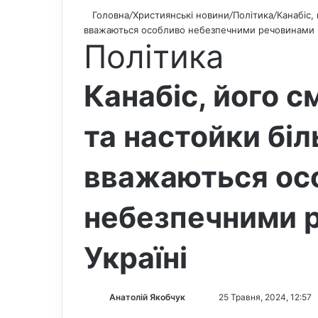
Головна
/
Християнські новини
/
Політика
/
Канабіс,
вважаються особливо небезпечними речовинами в
Політика
Канабіс, його с
та настойки бі
вважаються ос
небезпечними 
Україні
Анатолій Якобчук
F
S
25 Травня, 2024, 12:57
o
e