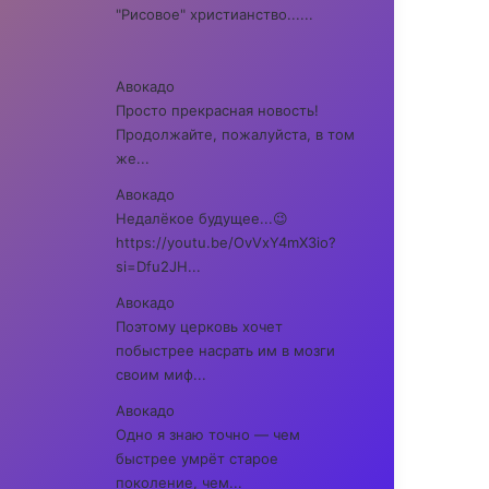
"Рисовое" христианство......
Авокадо
Просто прекрасная новость!
Продолжайте, пожалуйста, в том
же...
Авокадо
Недалёкое будущее...😉
https://youtu.be/OvVxY4mX3io?
si=Dfu2JH...
Авокадо
Поэтому церковь хочет
побыстрее насрать им в мозги
своим миф...
Авокадо
Одно я знаю точно — чем
быстрее умрёт старое
поколение, чем...