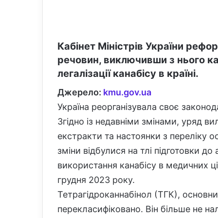
Кабінет Міністрів України рефо
речовин, виключивши з нього кан
легалізації канабісу в країні.
Джерело:
kmu.gov.ua
Україна реорганізувала своє законо
Згідно із недавніми змінами, уряд ви
екстракти та настоянки з переліку о
зміни відбулися на тлі підготовки до
використання канабісу в медичних ц
грудня 2023 року.
Тетрагідроканнабінол (ТГК), основн
перекласифіковано. Він більше не н