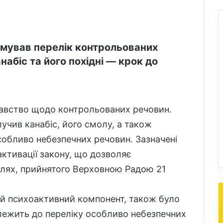
рмував перелік контрольованих
абіс та його похідні — крок до
давство щодо контрольованих речовин.
лучив канабіс, його смолу, а також
собливо небезпечних речовин. Зазначені
 активації закону, що дозволяє
ілях, прийнятого Верховною Радою 21
ий психоактивний компонент, також було
алежить до переліку особливо небезпечних