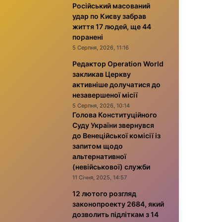
Російський масований
удар по Києву забрав
життя 17 людей, ще 44
поранені
5 Серпня, 2026, 11:16
Редактор Operation World
закликав Церкву
активніше долучатися до
незавершеної місії
5 Серпня, 2026, 10:14
Голова Конституційного
Суду України звернувся
до Венеційської комісії із
запитом щодо
альтернативної
(невійськової) служби
11 Січня, 2025, 14:57
12 лютого розгляд
законопроекту 2684, який
дозволить підліткам з 14