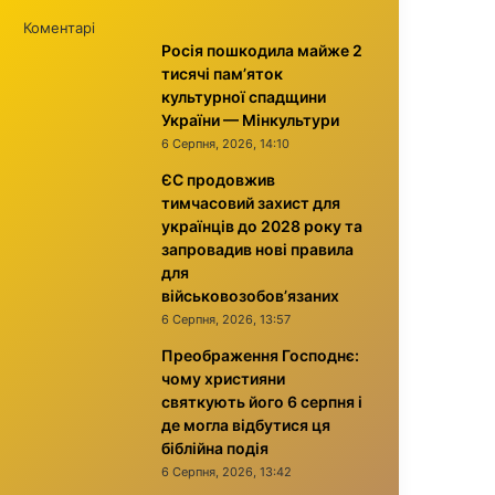
Коментарі
Росія пошкодила майже 2
тисячі пам’яток
культурної спадщини
України — Мінкультури
6 Серпня, 2026, 14:10
ЄС продовжив
тимчасовий захист для
українців до 2028 року та
запровадив нові правила
для
військовозобов’язаних
6 Серпня, 2026, 13:57
Преображення Господнє:
чому християни
святкують його 6 серпня і
де могла відбутися ця
біблійна подія
6 Серпня, 2026, 13:42