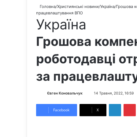
Головна
/
Християнські новини
/
Україна
/
Грошова к
працевлаштування ВПО
Україна
Грошова компен
роботодавці от
за працевлашт
Євген Коновальчук
S
14 Травня, 2022, 16:59
e
LinkedIn
Pintere
n
Facebook
X
d
a
n