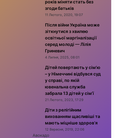
років міняти стать без
згоди батьків
11 Лютого, 2020, 19:07
Після війни Україна може
зіткнутися з хвилею
освітньої маргіналізації
серед молоді — Лілія
Гриневич
4 Липня, 2025, 08:01
Дітей повертають у сім’ю
– у Німеччині відбувся суд
у справі, по якій
ювенальна служба
забрала 13 дітей у сім’ї
21 Лютого, 2023, 17:29
Діти з релігійним
вихованням щасливіші та
мають міцніше здоров’я
12 Вересня, 2019, 22:06
Авокадо