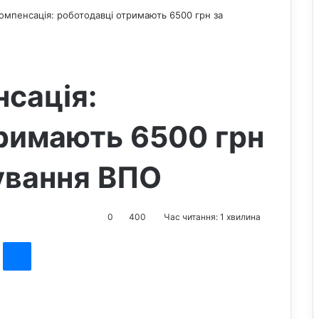
омпенсація: роботодавці отримають 6500 грн за
сація:
римають 6500 грн
ування ВПО
0
400
Час читання: 1 хвилина
st
Messenger