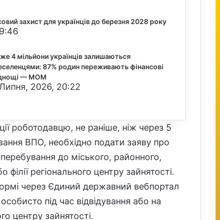
вий захист для українців до березня 2028 року
19:46
же 4 мільйони українців залишаються
еселенцями: 87% родин переживають фінансові
днощі — МОМ
Липня, 2026, 20:22
ії роботодавцю, не раніше, ніж через 5
вання ВПО, необхідно подати заяву про
перебування до міського, районного,
о філії регіонального центру зайнятості.
формі через Єдиний державний вебпортал
 особисто під час відвідування або на
го центру зайнятості.