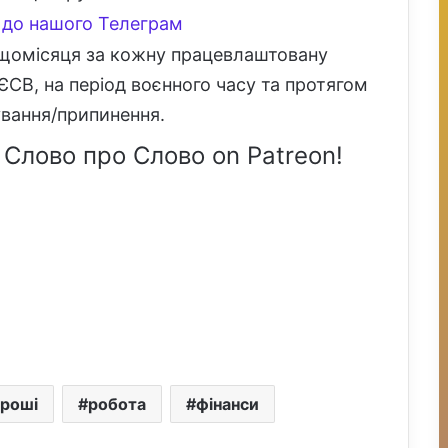
до нашого Телеграм
 щомісяця за кожну працевлаштовану
ЄСВ, на період воєнного часу та протягом
ування/припинення.
 Слово про Слово on Patreon!
гроші
робота
фінанси