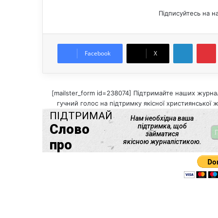
Підписуйтесь на н
LinkedIn
Pintere
Facebook
X
[mailster_form id=238074] Підтримайте наших журнал
гучний голос на підтримку якісної християнської ж