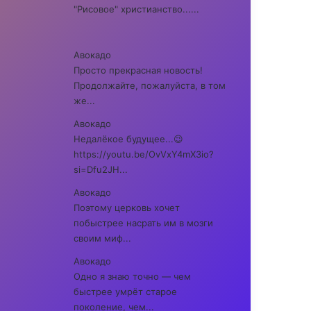
"Рисовое" христианство......
Авокадо
Просто прекрасная новость!
Продолжайте, пожалуйста, в том
же...
Авокадо
Недалёкое будущее...😉
https://youtu.be/OvVxY4mX3io?
si=Dfu2JH...
Авокадо
Поэтому церковь хочет
побыстрее насрать им в мозги
своим миф...
Авокадо
Одно я знаю точно — чем
быстрее умрёт старое
поколение, чем...