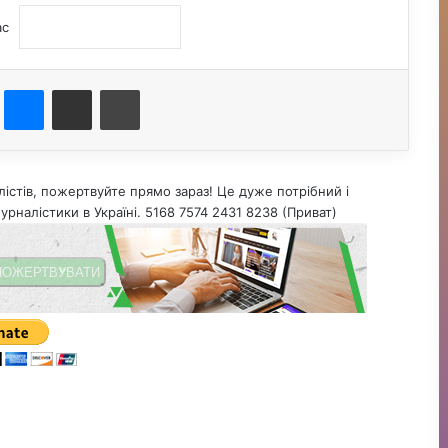
ас
st
Messenger
Поділитися електронною поштою
Друк
істів, пожертвуйте прямо зараз! Це дуже потрібний і
урналістики в Україні. 5168 7574 2431 8238 (Приват)