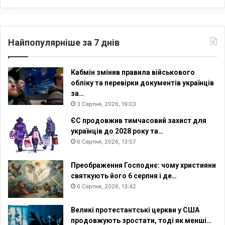
«
М
а
р
Найпопулярніше за 7 днів
ш
у
р
Кабмін змінив правила військового
і
обліку та перевірки документів українців
в
за…
н
3 Серпня, 2026, 19:03
о
ЄС продовжив тимчасовий захист для
с
українців до 2028 року та…
т
6 Серпня, 2026, 13:57
і
»
Преображення Господнє: чому християни
святкують його 6 серпня і де…
6 Серпня, 2026, 13:42
Великі протестантські церкви у США
продовжують зростати, тоді як менші…