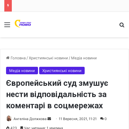
Меню
Ш
Головна
/
Християнські новини
/
Медіа новини
Медіа новини
Християнські новини
Європейський суд змушує
нести відповідальність за
коментарі в соцмережах
Ангеліна Должкова
S
11 Вересня, 2021, 11:21
0
e
423
Час читання: 1 хвилина