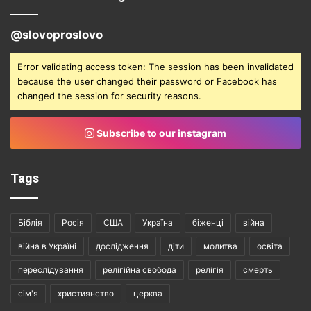
@slovoproslovo
Error validating access token: The session has been invalidated
because the user changed their password or Facebook has
changed the session for security reasons.
Subscribe to our instagram
Tags
Біблія
Росія
США
Україна
біженці
війна
війна в Україні
дослідження
діти
молитва
освіта
переслідування
релігійна свобода
релігія
смерть
сім'я
християнство
церква