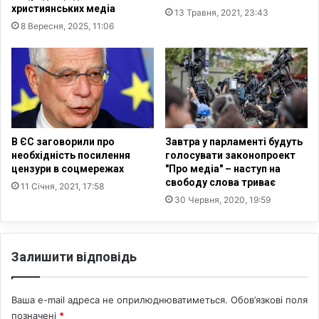
е
х
християнських медіа
13 Травня, 2021, 23:43
ж
а
8 Вересня, 2025, 11:06
у
м
в
е
а
р
т
и
и
к
д
а
о
н
т
ц
В ЄС заговорили про
Завтра у парламенті будуть
р
і
необхідність посилення
голосувати законопроект
и
цензури в соцмережах
"Про медіа" – наступ на
в
свободу слова триває
м
м
11 Січня, 2021, 17:58
а
а
30 Червня, 2020, 19:59
н
ю
н
т
я
ь
Залишити відповідь
п
б
р
і
а
б
Ваша e-mail адреса не оприлюднюватиметься.
Обов’язкові поля
в
л
позначені
*
л
і