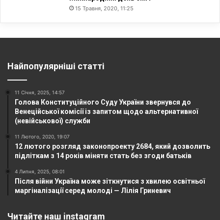
15 Травня, 2020, 11:25
Найпопулярніші статті
11 Січня, 2025, 14:57
Голова Конституційного Суду України звернувся до
Венеційської комісії із запитом щодо альтернативної
(невійськової) служби
11 Лютого, 2020, 19:07
12 лютого розгляд законопроекту 2684, який дозволить
підліткам з 14 років міняти стать без згоди батьків
4 Липня, 2025, 08:01
Після війни Україна може зіткнутися з хвилею освітньої
маргіналізації серед молоді — Лілія Гриневич
Читайте наш instagram