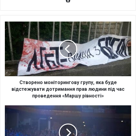
Fa
ce
bo
ok
С
т
в
о
р
е
н
о
м
о
Створено моніторингову групу, яка буде
н
відстежувати дотримання прав людини під час
і
проведення «Маршу рівності»
т
о
Д
р
ж
и
о
н
р
г
д