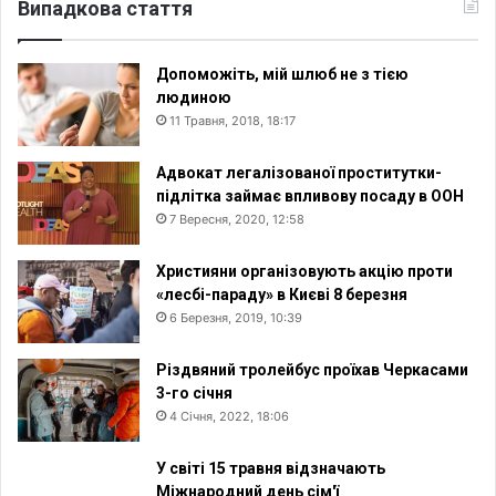
Випадкова стаття
Допоможіть, мій шлюб не з тією
людиною
11 Травня, 2018, 18:17
Адвокат легалізованої проститутки-
підлітка займає впливову посаду в ООН
7 Вересня, 2020, 12:58
Християни організовують акцію проти
«лесбі-параду» в Києві 8 березня
6 Березня, 2019, 10:39
Різдвяний тролейбус проїхав Черкасами
3-го січня
4 Січня, 2022, 18:06
У світі 15 травня відзначають
Міжнародний день сім'ї