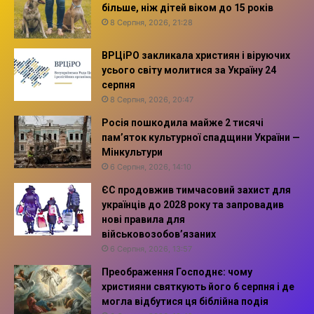
більше, ніж дітей віком до 15 років
8 Серпня, 2026, 21:28
ВРЦіРО закликала християн і віруючих
усього світу молитися за Україну 24
серпня
8 Серпня, 2026, 20:47
Росія пошкодила майже 2 тисячі
пам’яток культурної спадщини України —
Мінкультури
6 Серпня, 2026, 14:10
ЄС продовжив тимчасовий захист для
українців до 2028 року та запровадив
нові правила для
військовозобов’язаних
6 Серпня, 2026, 13:57
Преображення Господнє: чому
християни святкують його 6 серпня і де
могла відбутися ця біблійна подія