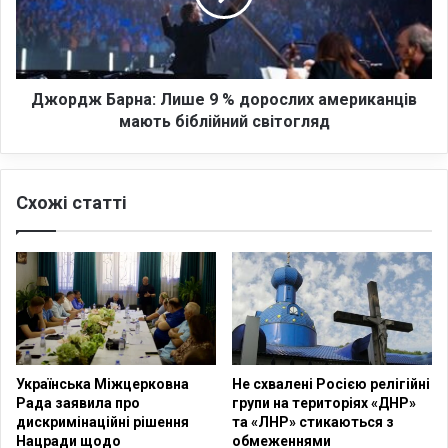
о
ж
в
Б
у
а
г
р
р
н
Джордж Барна: Лише 9 % дорослих американців
у
а
мають біблійний світогляд
п
:
у
Л
,
и
я
Схожі статті
ш
к
е
а
9
б
у
%
д
д
е
о
в
р
і
о
Українська Міжцерковна
Не схвалені Росією релігійні
д
с
Рада заявила про
групи на територіях «ДНР»
с
л
дискримінаційні рішення
та «ЛНР» стикаються з
т
и
Нацради щодо
обмеженнями