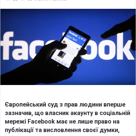
n
d
a
n
e
m
a
i
l
Європейський суд з прав людини вперше
зазначив, що власник акаунту в соціальній
мережі Facebook має не лише право на
публікації та висловлення своєї думки,