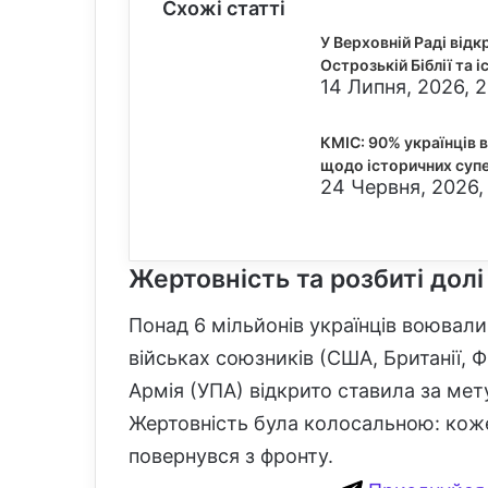
Схожі статті
У Верховній Раді відк
Острозькій Біблії та 
14 Липня, 2026, 2
КМІС: 90% українців 
щодо історичних суп
24 Червня, 2026,
Жертовність та розбиті долі
Понад 6 мільйонів українців воювали
військах союзників (США, Британії, 
Армія (УПА) відкрито ставила за ме
Жертовність була колосальною: коже
повернувся з фронту.