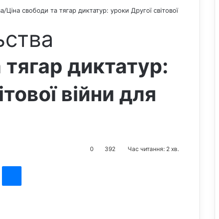
ва
/
Ціна свободи та тягар диктатур: уроки Другої світової
ьства
 тягар диктатур:
ітової війни для
0
392
Час читання: 2 хв.
st
Messenger