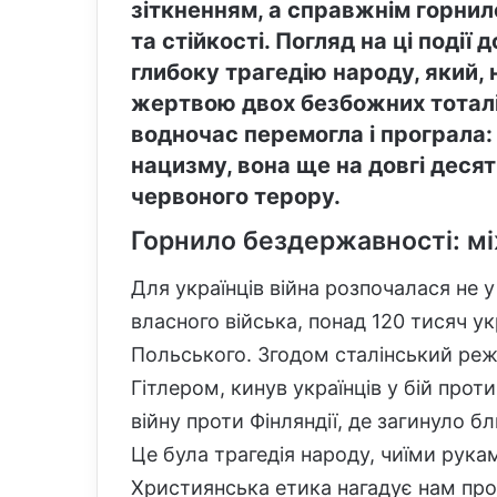
зіткненням, а справжнім горнил
та стійкості. Погляд на ці поді
глибоку трагедію народу, який,
жертвою двох безбожних тоталіт
водночас перемогла і програла
нацизму, вона ще на довгі деся
червоного терору.
Горнило бездержавності: м
Для українців війна розпочалася не у
власного війська, понад 120 тисяч ук
Польського. Згодом сталінський реж
Гітлером, кинув українців у бій прот
війну проти Фінляндії, де загинуло б
Це була трагедія народу, чиїми рук
Християнська етика нагадує нам про 