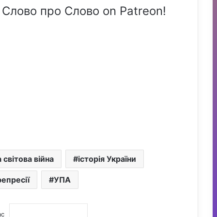
 Слово про Слово on Patreon!
 світова війна
історія України
репресії
УПА
ас