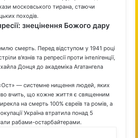
акази московського тирана, стаючи
ьких походів.
пресії: знецінення Божого дару
емлю смерть. Перед відступом у 1941 році
ли в’язнів та репресії проти інтелігенції,
ихайла Донця до академіка Агатангела
 «Ост» — системне нищення людей, яких
во вчить, що кожне життя є священним
ирекла на смерть 100% євреїв та ромів, а
окупації Україна втратила понад 5
стали рабами-остарбайтерами.