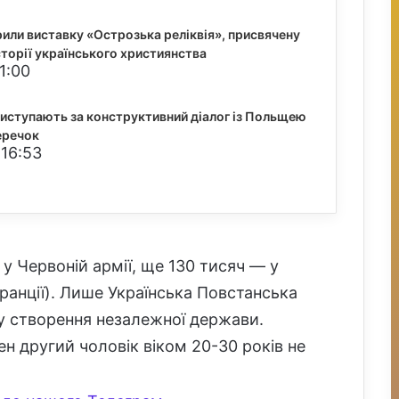
рили виставку «Острозька реліквія», присвячену
історії українського християнства
1:00
виступають за конструктивний діалог із Польщею
еречок
 16:53
 у Червоній армії, ще 130 тисяч — у
Франції). Лише Українська Повстанська
ту створення незалежної держави.
н другий чоловік віком 20-30 років не