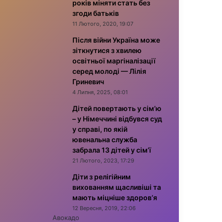
років міняти стать без
згоди батьків
11 Лютого, 2020, 19:07
Після війни Україна може
зіткнутися з хвилею
освітньої маргіналізації
серед молоді — Лілія
Гриневич
4 Липня, 2025, 08:01
Дітей повертають у сім’ю
– у Німеччині відбувся суд
у справі, по якій
ювенальна служба
забрала 13 дітей у сім’ї
21 Лютого, 2023, 17:29
Діти з релігійним
вихованням щасливіші та
мають міцніше здоров’я
12 Вересня, 2019, 22:06
Авокадо