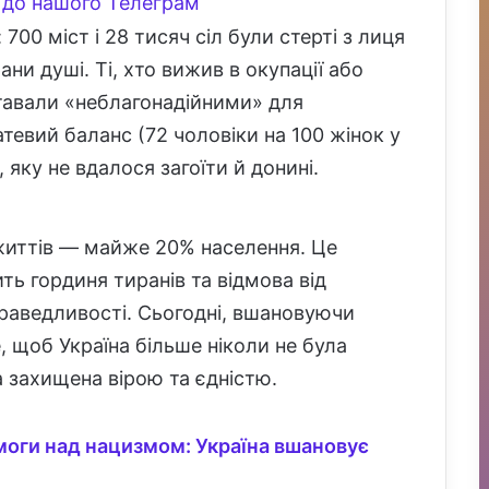
до нашого Телеграм
700 міст і 28 тисяч сіл були стерті з лиця
ни душі. Ті, хто вижив в окупації або
тавали «неблагонадійними» для
евий баланс (72 чоловіки на 100 жінок у
яку не вдалося загоїти й донині.
 життів — майже 20% населення. Це
ть гординя тиранів та відмова від
раведливості. Сьогодні, вшановуючи
, щоб Україна більше ніколи не була
ла захищена вірою та єдністю.
емоги над нацизмом: Україна вшановує