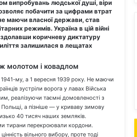
ом випробувань людської душі, віри
ї дозволяє побачити за цифрами втрат
 не маючи власної держави, став
арних режимів. Україна в цій війні
: здолавши коричневу диктатуру
тиліття залишилася в лещатах
іж молотом і ковадлом
 1941-му, а 1 вересня 1939 року. Не маючи
раїнців зустріли ворога у лавах Війська
им, реалізуючи таємні домовленості з
и Польщі, а пізніше — у криваву зимову
лизько 40 тисяч наших земляків.
ами тирани перекроювали кордони.
цінність вільного вибору, проте тоді