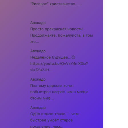
"Рисовое" христианство......
Авокадо
Просто прекрасная новость!
Продолжайте, пожалуйста, в том
же...
Авокадо
Недалёкое будущее...😉
https://youtu.be/OvVxY4mX3io?
si=Dfu2JH...
Авокадо
Поэтому церковь хочет
побыстрее насрать им в мозги
своим миф...
Авокадо
Одно я знаю точно — чем
быстрее умрёт старое
поколение, чем...