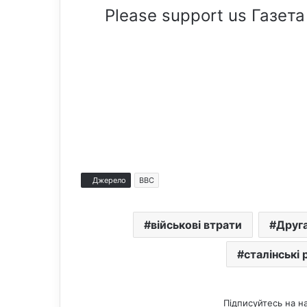
Please support us Газета
Джерело
BBC
військові втрати
Друга
сталінські 
Підписуйтесь на н