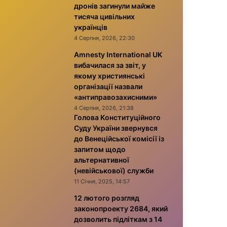
дронів загинули майже
тисяча цивільних
українців
4 Серпня, 2026, 22:30
Amnesty International UK
вибачилася за звіт, у
якому християнські
організації назвали
«антиправозахисними»
4 Серпня, 2026, 21:38
Голова Конституційного
Суду України звернувся
до Венеційської комісії із
запитом щодо
альтернативної
(невійськової) служби
11 Січня, 2025, 14:57
12 лютого розгляд
законопроекту 2684, який
дозволить підліткам з 14