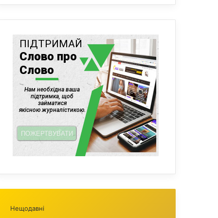
Нещодавні