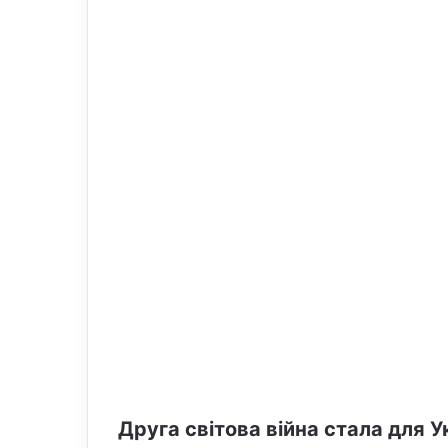
o
e
n
m
X
a
i
l
Друга світова війна стала для 