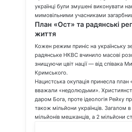
українці були змушені виконувати н
мимовільними учасниками загарбниц
План «Ост» та радянські ре
життя
Кожен режим приніс на українську з
радянське НКВС вчинило масові розстрі
знищуючи цвіт нації — від співака М
Кримського.
Нацистська окупація принесла план
вважали «недолюдьми». Християнст
даром Бога, проте ідеологія Рейху пр
також мільйони українців. Загалом в 
мільйонів мешканців, а 2 мільйони 