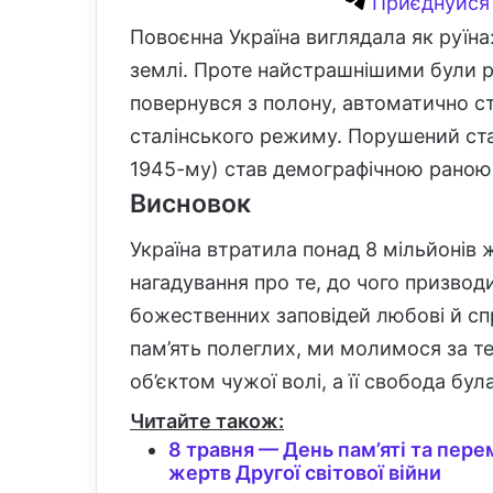
Приєднуйся 
Повоєнна Україна виглядала як руїна: 
землі. Проте найстрашнішими були ра
повернувся з полону, автоматично с
сталінського режиму. Порушений стат
1945-му) став демографічною раною, 
Висновок
Україна втратила понад 8 мільйонів
нагадування про те, до чого призводи
божественних заповідей любові й сп
пам’ять полеглих, ми молимося за те
об’єктом чужої волі, а її свобода бу
Читайте також:
8 травня — День пам’яті та пер
жертв Другої світової війни