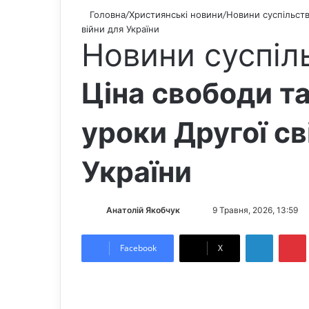
Головна
/
Християнські новини
/
Новини суспільст
війни для України
Новини суспіл
Ціна свободи та
уроки Другої св
України
Анатолій Якобчук
F
S
9 Травня, 2026, 13:59
o
e
LinkedIn
Pintere
l
n
Facebook
X
l
d
o
a
w
n