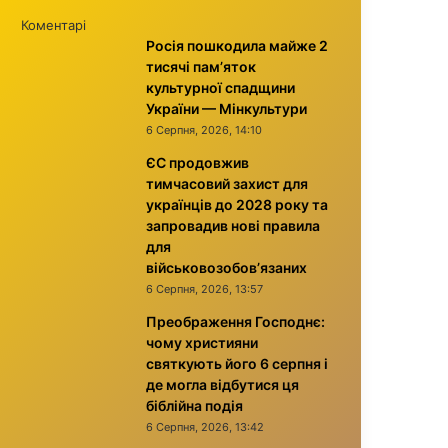
Коментарі
Росія пошкодила майже 2
тисячі пам’яток
культурної спадщини
України — Мінкультури
6 Серпня, 2026, 14:10
ЄС продовжив
тимчасовий захист для
українців до 2028 року та
запровадив нові правила
для
військовозобов’язаних
6 Серпня, 2026, 13:57
Преображення Господнє:
чому християни
святкують його 6 серпня і
де могла відбутися ця
біблійна подія
6 Серпня, 2026, 13:42