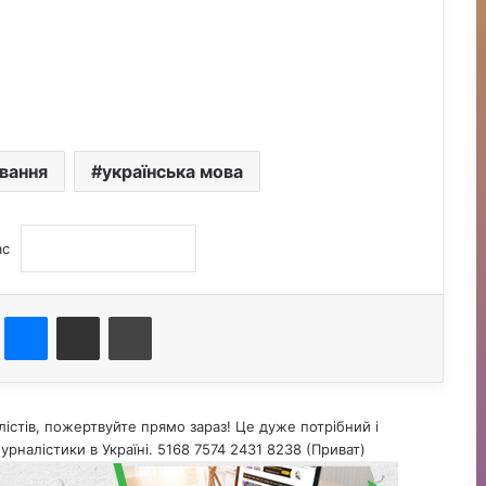
ування
українська мова
ас
st
Messenger
Поділитися електронною поштою
Друк
істів, пожертвуйте прямо зараз! Це дуже потрібний і
урналістики в Україні. 5168 7574 2431 8238 (Приват)