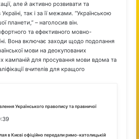
ації, але й активно розвивати та
Україні, так і за її межами. “Українською
ї планети,” – наголосив він.
фортного та ефективного мовно-
аїні. Вона включає заходи щодо подолання
країнської мови на деокупованих
их кампаній для просування мови вдома та
ліфікації вчителів для кращого
овлення Українського правопису та правничої
9:39
ая в Києві офіційно передали римо-католицькій