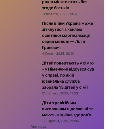
років міняти стать без
згоди батьків
11 Лютого, 2020, 19:07
Після війни Україна може
зіткнутися з хвилею
освітньої маргіналізації
серед молоді — Лілія
Гриневич
4 Липня, 2025, 08:01
Дітей повертають у сім’ю
– у Німеччині відбувся суд
у справі, по якій
ювенальна служба
забрала 13 дітей у сім’ї
21 Лютого, 2023, 17:29
Діти з релігійним
вихованням щасливіші та
мають міцніше здоров’я
12 Вересня, 2019, 22:06
Авокадо