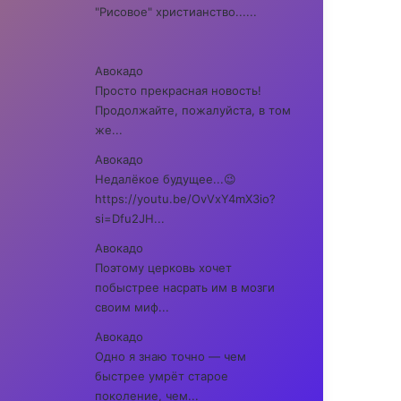
"Рисовое" христианство......
Авокадо
Просто прекрасная новость!
Продолжайте, пожалуйста, в том
же...
Авокадо
Недалёкое будущее...😉
https://youtu.be/OvVxY4mX3io?
si=Dfu2JH...
Авокадо
Поэтому церковь хочет
побыстрее насрать им в мозги
своим миф...
Авокадо
Одно я знаю точно — чем
быстрее умрёт старое
поколение, чем...