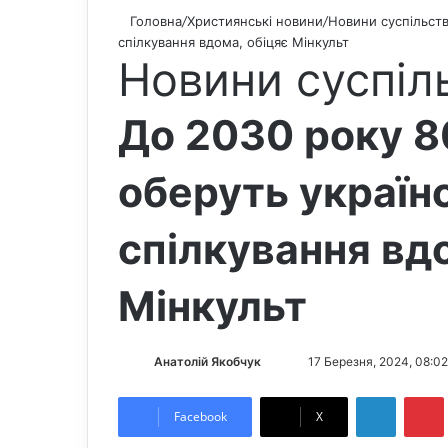
Головна
/
Християнські новини
/
Новини суспільст
спілкування вдома, обіцяє Мінкульт
Новини суспіл
До 2030 року 8
оберуть україн
спілкування вд
Мінкульт
Анатолій Якобчук
F
S
17 Березня, 2024, 08:02
o
e
LinkedIn
Pintere
l
n
Facebook
X
l
d