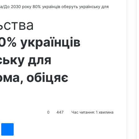
ва
/
До 2030 року 80% українців оберуть українську для
ьства
0% українців
ську для
ома, обіцяє
0
447
Час читання: 1 хвилина
st
Messenger