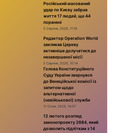
Російський масований
удар по Києву забрав
життя 17 людей, ще 44
поранені
5 Серпня, 2026, 11:16
Редактор Operation World
закликав Церкву
активніше долучатися до
незавершеної місії
5 Серпня, 2026, 10:14
Голова Конституційного
Суду України звернувся
до Венеційської комісії із
запитом щодо
альтернативної
(невійськової) служби
11 Січня, 2025, 14:57
12 лютого розгляд
законопроекту 2684, який
дозволить підліткам з 14