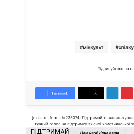
мінкульт
спілк
Підписуйтесь на н
LinkedIn
Pintere
Facebook
X
[mailster_form id=238074] Підтримайте наших журнал
гучний голос на підтримку якісної християнської ж