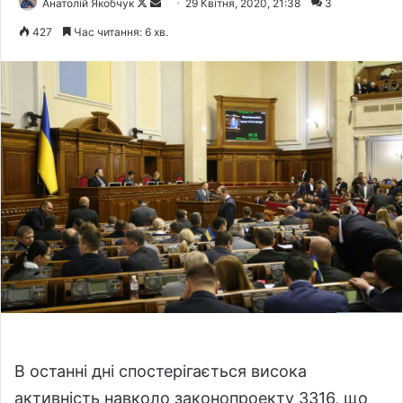
Анатолій Якобчук
F
S
29 Квітня, 2020, 21:38
3
o
e
427
Час читання: 6 хв.
l
n
l
d
o
a
w
n
o
e
n
m
X
a
i
l
В останні дні спостерігається висока
активність навколо законопроекту 3316, що