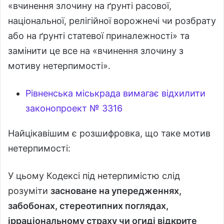
«вчинення злочину на ґрунті расової,
національної, релігійної ворожнечі чи розбрату
або на ґрунті статевої приналежності» та
замінити це все на «вчинення злочину з
мотиву нетерпимості».
Рівненська міськрада вимагає відхилити
законопроект № 3316
Найцікавішим є розшифровка, що таке мотив
нетерпимості:
У цьому Кодексі під нетерпимістю слід
розуміти
засноване на упередженнях,
забобонах, стереотипних поглядах,
ірраціональному страху чи огиді відкрите