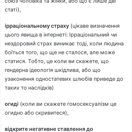
союз чоловіка та жінки, або що є лише дві
статі),
ірраціональному страху
(цікаве визначення
цього явища в інтернеті: Ірраціональний чи
нездоровий страх виникає тоді, коли людина
боїться того, що ще не сталося, але може
статися. Тобто, це коли ви скажете, що
гендерна ідеологія шкідлива, або що
узаконення одностатевих шлюбів приведе до
таких то наслідків)
огиді
(коли ви скажете гомосексуалізм це
огидно або скривитеся),
відкрите негативне ставлення до