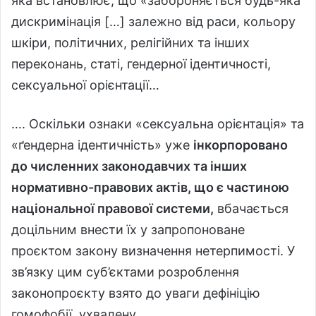
яка встановлює, що «забороняється будь-яка
дискримінація […] залежно від раси, кольору
шкіри, політичних, релігійних та інших
переконань, статі, гендерної ідентичності,
сексуальної орієнтації…
…. Оскільки ознаки «сексуальна орієнтація» та
«ґендерна ідентичність» уже
інкорпоровано
до численних законодавчих та інших
нормативно-правових актів, що є частиною
національної правової системи,
вбачається
доцільним внести їх у запропоноване
проєктом закону визначення нетерпимості. У
зв’язку цим суб’єктами розроблення
законопроєкту взято до уваги дефініцію
гомофобії, ухвалену