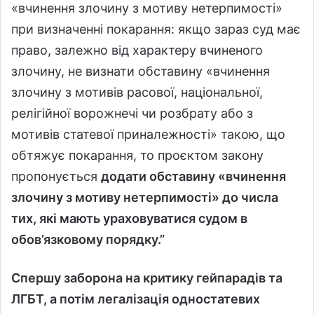
«вчинення злочину з мотиву нетерпимості»
при визначенні покарання: якщо зараз суд має
право, залежно від характеру вчиненого
злочину, не визнати обставину «вчинення
злочину з мотивів расової, національної,
релігійної ворожнечі чи розбрату або з
мотивів статевої приналежності» такою, що
обтяжує покарання, то проєктом закону
пропонується
додати обставину «вчинення
злочину з мотиву нетерпимості» до числа
тих, які мають ураховуватися судом в
обов’язковому порядку.”
Спершу заборона на критику гейпарадів та
ЛГБТ, а потім легалізація одностатевих