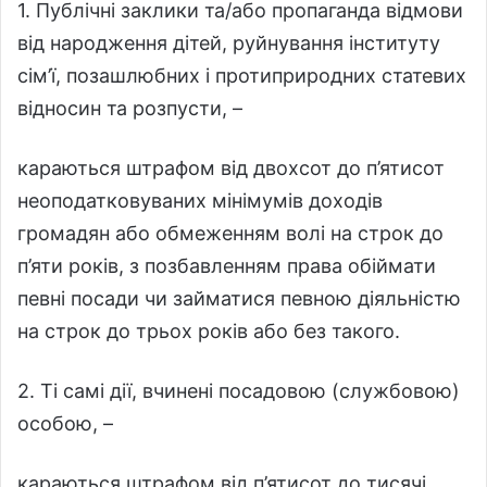
1. Публічні заклики та/або пропаганда відмови
від народження дітей, руйнування інституту
сім’ї, позашлюбних і протиприродних статевих
відносин та розпусти, –
караються штрафом від двохсот до п’ятисот
неоподатковуваних мінімумів доходів
громадян або обмеженням волі на строк до
п’яти років, з позбавленням права обіймати
певні посади чи займатися певною діяльністю
на строк до трьох років або без такого.
2. Ті самі дії, вчинені посадовою (службовою)
особою, –
караються штрафом від п’ятисот до тисячі