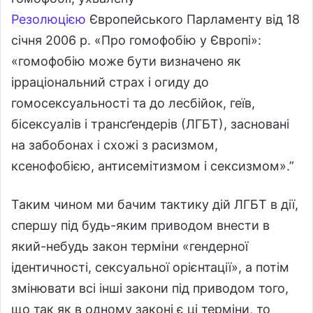
Резолюцією
Європейського Парламенту від 18
січня 2006 р. «Про гомофобію у Європі»:
«гомофобію може бути визначено як
ірраціональний страх і огиду до
гомосексуальності та до лесбійок, геїв,
бісексуалів і трансґендерів (ЛГБТ), засновані
на забобонах і схожі з расизмом,
ксенофобією, антисемітизмом і сексизмом».”
Таким чином ми бачим тактику дій ЛГБТ в дії,
спершу під будь-яким приводом внести в
який-небудь закон терміни «гендерної
ідентичності, сексуальної орієнтації», а потім
змінювати всі інші закони під приводом того,
що так як в одному законі є ці терміни, то