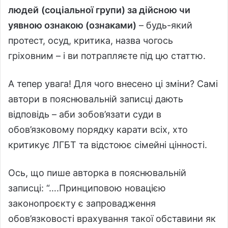
людей
(соціальної групи) за дійсною чи
уявною ознакою (ознаками)
– будь-який
протест, осуд, критика, назва чогось
гріховним – і ви потрапляєте під цю статтю.
А тепер увага! Для чого внесено ці зміни? Самі
автори в пояснювальній записці дають
відповідь – аби зобов’язати суди в
обов’язковому порядку карати всіх, хто
критикує ЛГБТ та відстоює сімейні цінності.
Ось, що пише авторка в пояснювальній
записці: “….Принциповою новацією
законопроєкту є запровадження
обов’язковості врахування такої обставини як