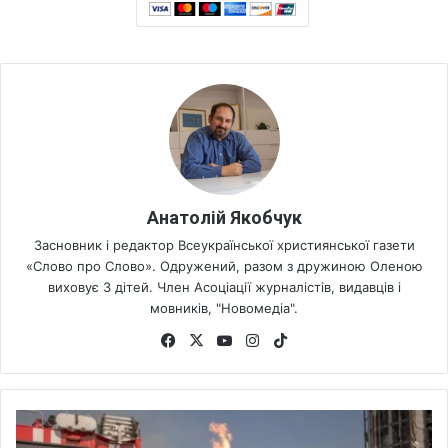
Анатолій Якобчук
Засновник і редактор Всеукраїнської християнської газети
«Слово про Слово». Одружений, разом з дружиною Оленою
виховує 3 дітей. Член Асоціації журналістів, видавців і
мовників, "Новомедіа".
Fa
X
Yo
Ins
Tik
ce
uT
tag
To
bo
ub
ra
k
ok
e
m
В
У