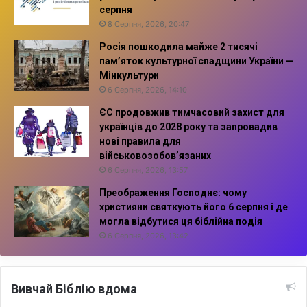
серпня
8 Серпня, 2026, 20:47
Росія пошкодила майже 2 тисячі
пам’яток культурної спадщини України —
Мінкультури
6 Серпня, 2026, 14:10
ЄС продовжив тимчасовий захист для
українців до 2028 року та запровадив
нові правила для
військовозобов’язаних
6 Серпня, 2026, 13:57
Преображення Господнє: чому
християни святкують його 6 серпня і де
могла відбутися ця біблійна подія
6 Серпня, 2026, 13:42
Вивчай Біблію вдома