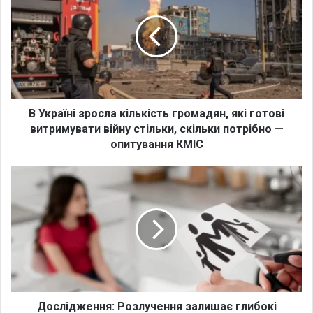
к
р
а
ї
н
і
з
р
В Україні зросла кількість громадян, які готові
о
витримувати війну стільки, скільки потрібно —
с
опитування КМІС
л
а
Д
к
о
і
с
л
л
ь
і
к
д
і
ж
с
е
т
н
ь
н
Дослідження: Розлучення залишає глибокі