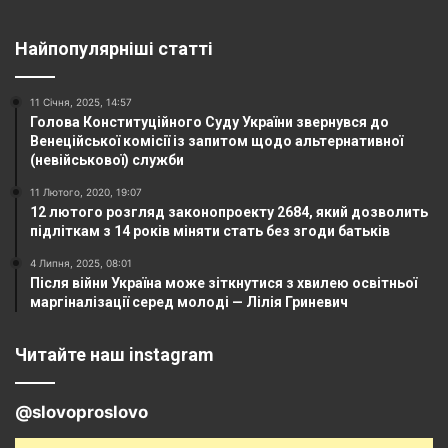
Найпопулярніші статті
11 Січня, 2025, 14:57
Голова Конституційного Суду України звернувся до
Венеційської комісії із запитом щодо альтернативної
(невійськової) служби
11 Лютого, 2020, 19:07
12 лютого розгляд законопроекту 2684, який дозволить
підліткам з 14 років міняти стать без згоди батьків
4 Липня, 2025, 08:01
Після війни Україна може зіткнутися з хвилею освітньої
маргіналізації серед молоді — Лілія Гриневич
Читайте наш instagram
@slovoproslovo