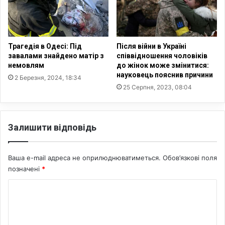
и
и
б
м
о
у
к
в
і
Трагедія в Одесі: Під
Після війни в Україні
а
ш
завалами знайдено матір з
співвідношення чоловіків
т
р
немовлям
до жінок може змінитися:
и
науковець пояснив причини
а
2 Березня, 2024, 18:34
в
м
25 Серпня, 2023, 08:04
і
и
й
н
н
а
Залишити відповідь
у
д
с
і
т
т
Ваша e-mail адреса не оприлюднюватиметься.
Обов’язкові поля
і
я
л
позначені
*
х
ь
,
К
к
в
и
п
о
,
л
м
с
и