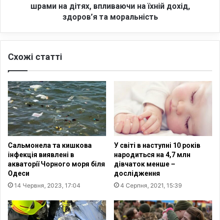
г
я
шрами на дітях, впливаючи на їхній дохід,
р
:
здоров’я та моральність
о
Р
м
о
а
з
д
Схожі статті
л
я
у
н
ч
,
е
я
н
к
н
і
я
г
з
о
а
Сальмонела та кишкова
У світі в наступні 10 років
т
л
інфекція виявлені в
народиться на 4,7 млн
о
и
акваторії Чорного моря біля
дівчаток менше –
в
ш
Одеси
дослідження
і
а
14 Червня, 2023, 17:04
4 Серпня, 2021, 15:39
в
є
и
г
т
л
р