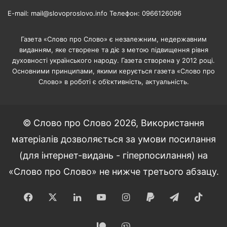
E-mail: mail@slovoproslovo.info Телефон: 0966126096
Газета «Слово про Слово» є незалежним, недержавним
виданням, яке створене та діє з метою підвищення рівня
духовності українського народу. Газета створена у 2012 році.
Основними принципами, якими керується газета «Слово про
Слово» в роботі є об’єктивність, актуальність.
© Слово про Слово 2026, Використання
матеріалів дозволяється за умови посилання
(для інтернет-видань - гіперпосилання) на
«Слово про Слово» не нижче третього абзацу.
Facebook
X
LinkedIn
YouTube
Instagram
Paypal
Telegram
TikT
Patreon
Viber