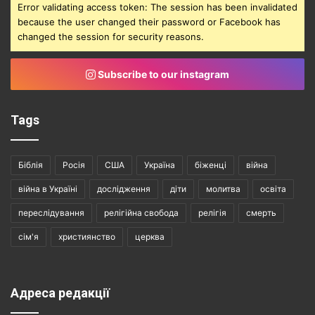
Error validating access token: The session has been invalidated
because the user changed their password or Facebook has
changed the session for security reasons.
Subscribe to our instagram
Tags
Біблія
Росія
США
Україна
біженці
війна
війна в Україні
дослідження
діти
молитва
освіта
переслідування
релігійна свобода
релігія
смерть
сім'я
християнство
церква
Адреса редакції