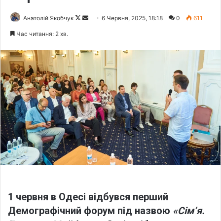
Анатолій Якобчук
F
S
6 Червня, 2025, 18:18
0
611
o
e
Час читання: 2 хв.
l
n
l
d
o
a
w
n
o
e
n
m
X
a
i
l
1 червня в Одесі відбувся перший
Демографічний форум під назвою
«Сімʼя.