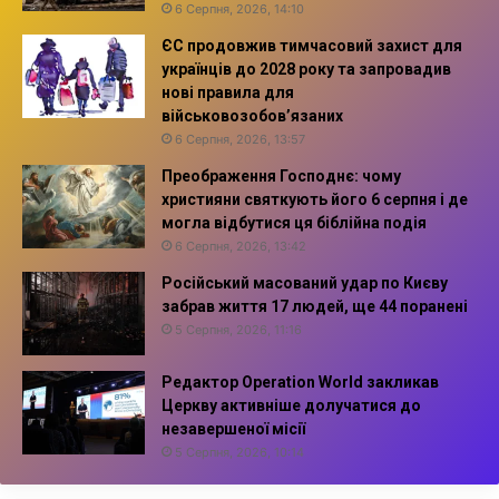
6 Серпня, 2026, 14:10
ЄС продовжив тимчасовий захист для
українців до 2028 року та запровадив
нові правила для
військовозобов’язаних
6 Серпня, 2026, 13:57
Преображення Господнє: чому
християни святкують його 6 серпня і де
могла відбутися ця біблійна подія
6 Серпня, 2026, 13:42
Російський масований удар по Києву
забрав життя 17 людей, ще 44 поранені
5 Серпня, 2026, 11:16
Редактор Operation World закликав
Церкву активніше долучатися до
незавершеної місії
5 Серпня, 2026, 10:14