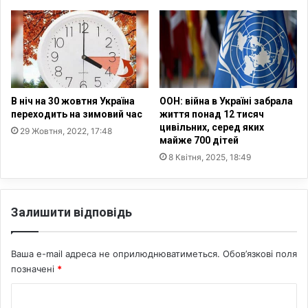
а
ь
т
т
л
у
і
р
з
н
а
у
н
с
В ніч на 30 жовтня Україна
ООН: війна в Україні забрала
е
п
переходить на зимовий час
життя понад 12 тисяч
п
а
цивільних, серед яких
29 Жовтня, 2022, 17:48
о
майже 700 дітей
д
к
щ
8 Квітня, 2025, 18:49
о
и
є
н
н
у
Залишити відповідь
ь
У
к
к
о
р
Ваша e-mail адреса не оприлюднюватиметься.
Обов’язкові поля
н
а
позначені
*
ф
ї
і
н
К
д
и