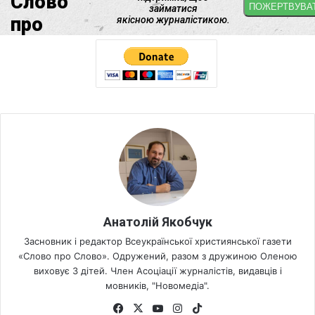
Анатолій Якобчук
Засновник і редактор Всеукраїнської християнської газети
«Слово про Слово». Одружений, разом з дружиною Оленою
виховує 3 дітей. Член Асоціації журналістів, видавців і
мовників, "Новомедіа".
Fa
X
Yo
Ins
Tik