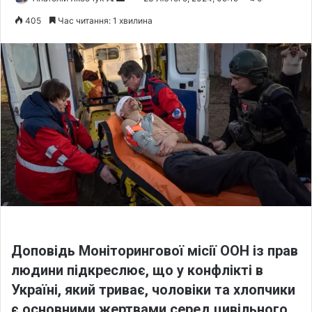
o
e
405
Час читання: 1 хвилина
l
n
l
d
o
a
w
n
o
e
n
m
X
a
i
l
Доповідь Моніторингової місії ООН із прав
людини підкреслює, що у конфлікті в
Україні, який триває, чоловіки та хлопчики
є основними жертвами серед цивільного