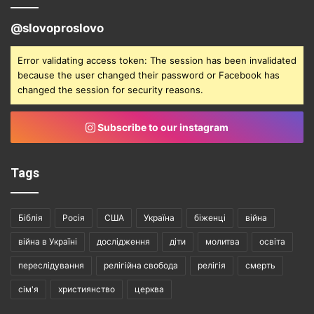
@slovoproslovo
Error validating access token: The session has been invalidated
because the user changed their password or Facebook has
changed the session for security reasons.
Subscribe to our instagram
Tags
Біблія
Росія
США
Україна
біженці
війна
війна в Україні
дослідження
діти
молитва
освіта
переслідування
релігійна свобода
релігія
смерть
сім'я
християнство
церква