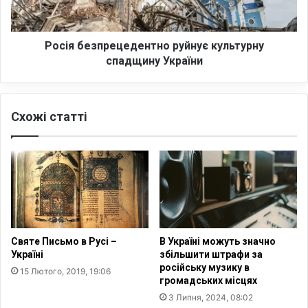
ю
е
т
з
ь
п
в
р
Росія безпрецедентно руйнує культурну
і
е
спадщину України
д
ц
м
е
о
д
Схожі статті
в
е
у
н
в
т
і
н
д
о
F
р
a
у
c
й
e
н
Святе Письмо в Русі –
В Україні можуть значно
b
у
Україні
збільшити штрафи за
o
є
російську музику в
15 Лютого, 2019, 19:06
o
к
громадських місцях
k
у
3 Липня, 2024, 08:02
н
л