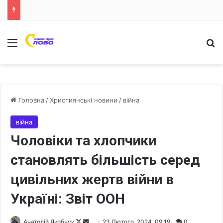
Меню
Ш
Головна
/
Християнські новини
/
війна
війна
Чоловіки та хлопчики
становлять більшість серед
цивільних жертв війни в
Україні: Звіт ООН
Анатолій Якобчук
F
S
23 Лютого, 2024, 09:19
0