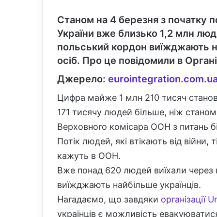
Станом на 4 березня з початку 
України вже близько 1,2 млн лю
польський кордон виїжджають н
осіб. Про це повідомили в Органі
Джерело:
eurointegration
.com
.u
Цифра майже 1 млн 210 тисяч станови
171 тисячу людей більше, ніж станом
Верховного комісара ООН з питань б
Потік людей, які втікають від війни,
кажуть в ООН.
Вже понад 620 людей виїхали через
виїжджають найбільше українців.
Нагадаємо, що завдяки
організації U
українців є можливість евакуюватися 