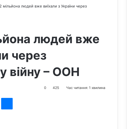
,2 мільйона людей вже виїхали з України через
льйона людей вже
ни через
 війну – ООН
0
425
Час читання: 1 хвилина
st
Messenger