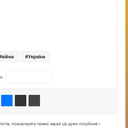
війна
Україна
ас
st
Messenger
Поділитися електронною поштою
Друк
істів, пожертвуйте прямо зараз! Це дуже потрібний і