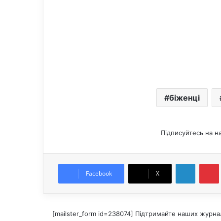
біженці
Підписуйтесь на н
LinkedIn
Pintere
Facebook
X
[mailster_form id=238074] Підтримайте наших журнал