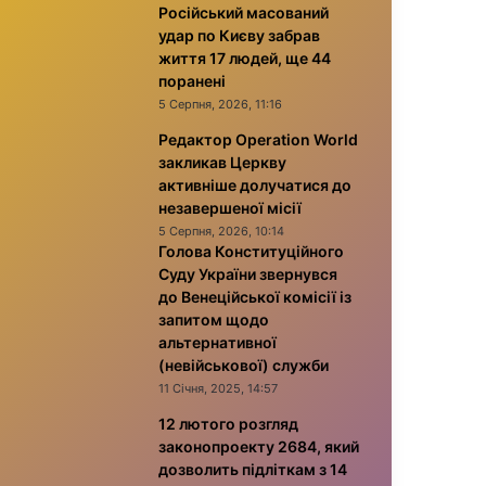
Російський масований
удар по Києву забрав
життя 17 людей, ще 44
поранені
5 Серпня, 2026, 11:16
Редактор Operation World
закликав Церкву
активніше долучатися до
незавершеної місії
5 Серпня, 2026, 10:14
Голова Конституційного
Суду України звернувся
до Венеційської комісії із
запитом щодо
альтернативної
(невійськової) служби
11 Січня, 2025, 14:57
12 лютого розгляд
законопроекту 2684, який
дозволить підліткам з 14