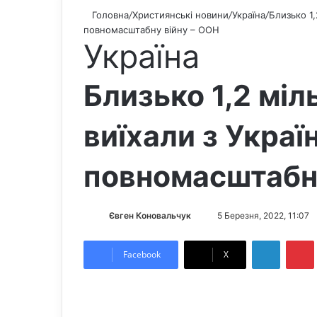
Головна
/
Християнські новини
/
Україна
/
Близько 1
повномасштабну війну – ООН
Україна
Близько 1,2 мі
виїхали з Украї
повномасштабну
Євген Коновальчук
S
5 Березня, 2022, 11:07
e
LinkedIn
Pintere
n
Facebook
X
d
a
n