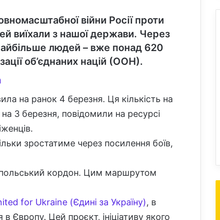
повномасштабної війни
Росії проти
дей
виїхали з нашої держави. Через
айбільше людей – вже понад 620
зації об’єднаних націй (ООН).
a
ла на ранок 4 березня. Ця кількість на
 на 3 березня, повідомили на ресурсі
іженців.
 тільки зростатиме через посилення боїв,
 польський кордон. Цим маршрутом
nited for Ukraine (Єдині за Україну)
, в
в Європу. Цей проєкт, ініціативу якого