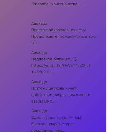
"Рисовое" христианство......
Авокадо
Просто прекрасная новость!
Продолжайте, пожалуйста, в том
же...
Авокадо
Недалёкое будущее...😉
https://youtu.be/OvVxY4mX3io?
si=Dfu2JH...
Авокадо
Поэтому церковь хочет
побыстрее насрать им в мозги
своим миф...
Авокадо
Одно я знаю точно — чем
быстрее умрёт старое
поколение, чем...