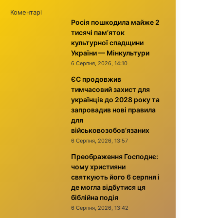
Коментарі
Росія пошкодила майже 2
тисячі пам’яток
культурної спадщини
України — Мінкультури
6 Серпня, 2026, 14:10
ЄС продовжив
тимчасовий захист для
українців до 2028 року та
запровадив нові правила
для
військовозобов’язаних
6 Серпня, 2026, 13:57
Преображення Господнє:
чому християни
святкують його 6 серпня і
де могла відбутися ця
біблійна подія
6 Серпня, 2026, 13:42