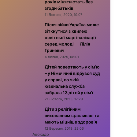
років міняти стать без
згоди батьків
11 Лютого, 2020, 19:07
Після війни Україна може
зіткнутися з хвилею
освітньої маргіналізації
серед молоді — Лілія
Гриневич
4 Липня, 2025, 08:01
Дітей повертають у сім’ю
– у Німеччині відбувся суд
у справі, по якій
ювенальна служба
забрала 13 дітей у сім’ї
21 Лютого, 2023, 17:29
Діти з релігійним
вихованням щасливіші та
мають міцніше здоров’я
12 Вересня, 2019, 22:06
Авокадо