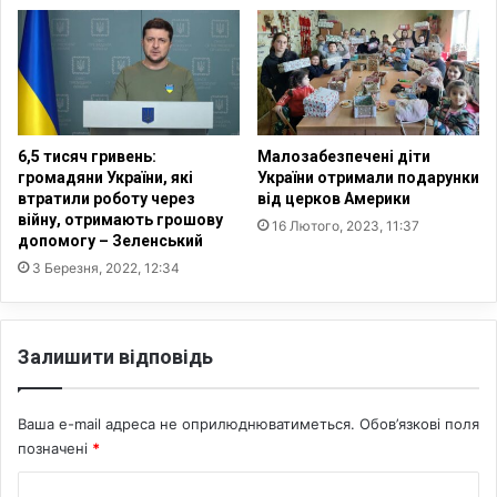
о
к
ї
м
о
і
б
ж
л
з
а
л
с
о
6,5 тисяч гривень:
Малозабезпечені діти
т
в
громадяни України, які
України отримали подарунки
і
ж
втратили роботу через
від церков Америки
в
и
війну, отримають грошову
16 Лютого, 2023, 11:37
д
допомогу – Зеленський
в
а
а
3 Березня, 2022, 12:34
л
н
о
н
с
я
Залишити відповідь
я
м
п
а
о
л
Ваша e-mail адреса не оприлюднюватиметься.
Обов’язкові поля
в
к
позначені
*
е
о
р
г
К
н