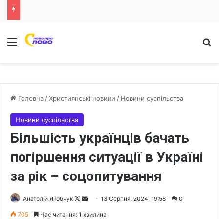
Меню
Ш
Головна
/
Християнські новини
/
Новини суспільства
Новини суспільства
Більшість українців бачать
погіршення ситуації в Україні
за рік – соцопитування
Анатолій Якобчук
F
S
13 Серпня, 2024, 19:58
0
o
e
705
Час читання: 1 хвилина