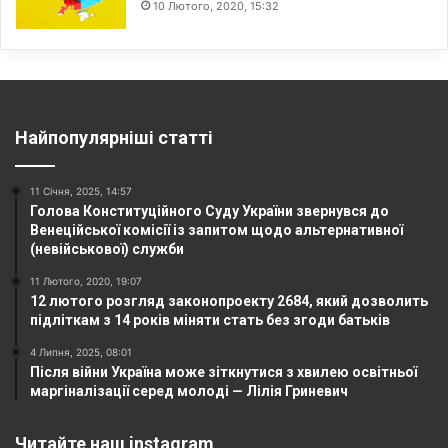
10 Лютого, 2020, 15:32
Найпопулярніші статті
11 Січня, 2025, 14:57
Голова Конституційного Суду України звернувся до
Венеційської комісії із запитом щодо альтернативної
(невійськової) служби
11 Лютого, 2020, 19:07
12 лютого розгляд законопроекту 2684, який дозволить
підліткам з 14 років міняти стать без згоди батьків
4 Липня, 2025, 08:01
Після війни Україна може зіткнутися з хвилею освітньої
маргіналізації серед молоді — Лілія Гриневич
Читайте наш instagram