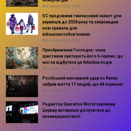
6 Серпня, 2026, 14:10
ЄС продовжив тимчасовий захист для
українців до 2028 року та запровадив
нові правила для
військовозобов’язаних
6 Серпня, 2026, 13:57
Преображення Господнє: чому
християни святкують його 6 серпня і де
могла відбутися ця біблійна подія
6 Серпня, 2026, 13:42
Російський масований удар по Києву
забрав життя 17 людей, ще 44 поранені
5 Серпня, 2026, 11:16
Редактор Operation World закликав
Церкву активніше долучатися до
незавершеної місії
5 Серпня, 2026, 10:14