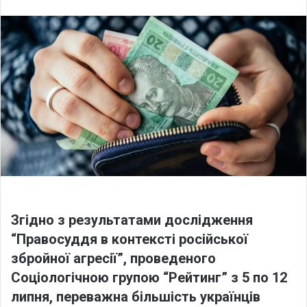
l
n
l
d
o
a
w
n
o
e
n
m
X
a
i
l
Згідно з результатами дослідження
“Правосуддя в контексті російської
збройної агресії”, проведеного
Соціологічною групою “Рейтинг” з 5 по 12
липня, переважна більшість українців