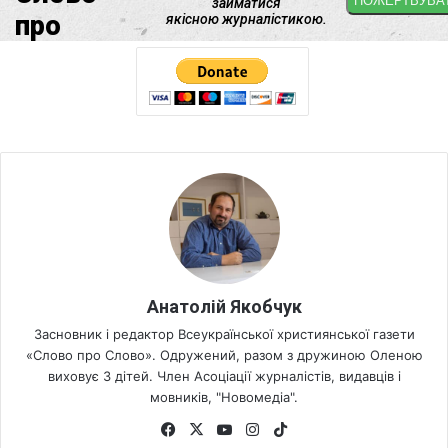
Анатолій Якобчук
Засновник і редактор Всеукраїнської християнської газети
«Слово про Слово». Одружений, разом з дружиною Оленою
виховує 3 дітей. Член Асоціації журналістів, видавців і
мовників, "Новомедіа".
Fa
X
Yo
Ins
Tik