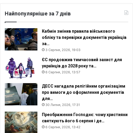
а
р
Найпопулярніше за 7 днів
і
н
н
Кабмін змінив правила військового
я
обліку та перевірки документів українців
м
за…
у
3 Серпня, 2026, 19:03
д
ЄС продовжив тимчасовий захист для
і
українців до 2028 року та…
т
6 Серпня, 2026, 13:57
е
й
ДЕСС нагадала релігійним організаціям
про вимоги до оформлення документів
для…
30 Липня, 2026, 17:31
Преображення Господнє: чому християни
святкують його 6 серпня і де…
6 Серпня, 2026, 13:42