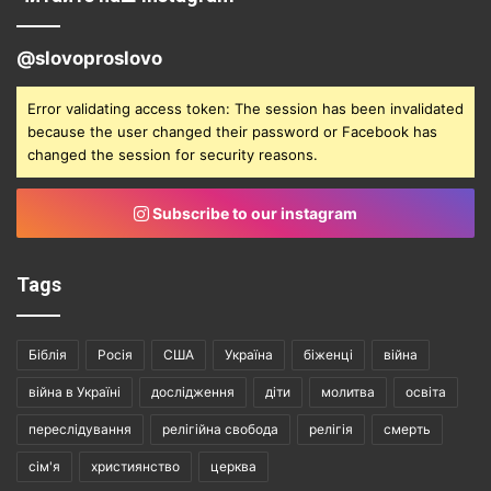
@slovoproslovo
Error validating access token: The session has been invalidated
because the user changed their password or Facebook has
changed the session for security reasons.
Subscribe to our instagram
Tags
Біблія
Росія
США
Україна
біженці
війна
війна в Україні
дослідження
діти
молитва
освіта
переслідування
релігійна свобода
релігія
смерть
сім'я
християнство
церква