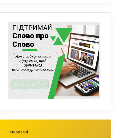
Нещодавні