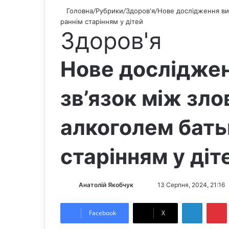
Головна
/
Рубрики
/
Здоров'я
/
Нове дослідження ви
раннім старінням у дітей
Здоров'я
Нове дослідже
зв’язок між зл
алкоголем бать
старінням у діт
Анатолій Якобчук
F
S
13 Серпня, 2024, 21:16
o
e
LinkedIn
Pintere
l
n
Facebook
X
l
d