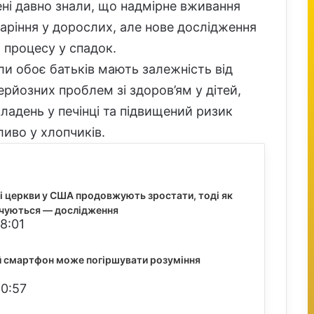
ні давно знали, що надмірне вживання
ріння у дорослих, але нове дослідження
 процесу у спадок.
и обоє батьків мають залежність від
рйозних проблем зі здоров’ям у дітей,
адень у печінці та підвищений ризик
иво у хлопчиків.
і церкви у США продовжують зростати, тоді як
чуються — дослідження
8:01
й смартфон може погіршувати розуміння
20:57