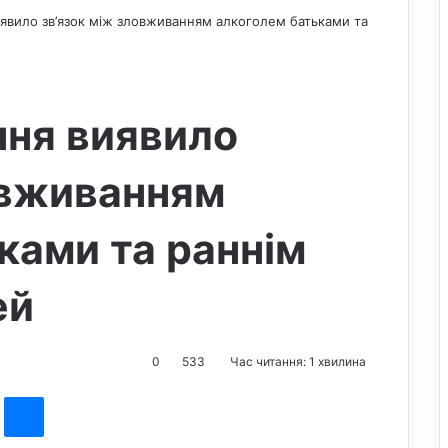
явило зв’язок між зловживанням алкоголем батьками та
ння виявило
овживанням
ками та раннім
ей
0
533
Час читання: 1 хвилина
st
Messenger