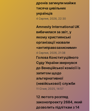
дронів загинули майже
тисяча цивільних
українців
4 Серпня, 2026, 22:30
Amnesty International UK
вибачилася за звіт, у
якому християнські
організації назвали
«антиправозахисними»
4 Серпня, 2026, 21:38
Голова Конституційного
Суду України звернувся
до Венеційської комісії із
запитом щодо
альтернативної
(невійськової) служби
11 Січня, 2025, 14:57
12 лютого розгляд
законопроекту 2684, який
дозволить підліткам з 14