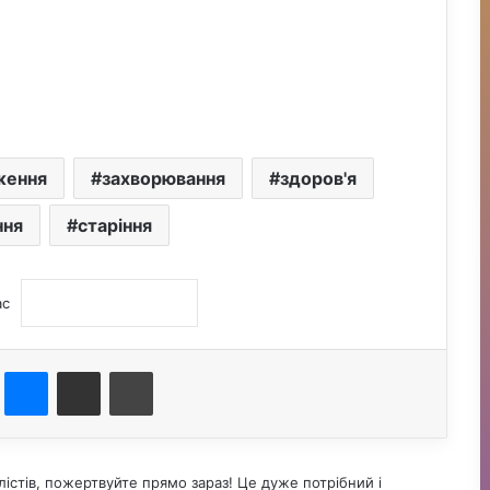
ження
захворювання
здоров'я
ння
старіння
ас
st
Messenger
Поділитися електронною поштою
Друк
істів, пожертвуйте прямо зараз! Це дуже потрібний і