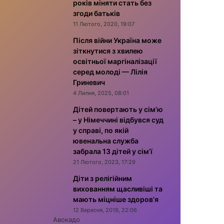
років міняти стать без
згоди батьків
11 Лютого, 2020, 19:07
Після війни Україна може
зіткнутися з хвилею
освітньої маргіналізації
серед молоді — Лілія
Гриневич
4 Липня, 2025, 08:01
Дітей повертають у сім’ю
– у Німеччині відбувся суд
у справі, по якій
ювенальна служба
забрала 13 дітей у сім’ї
21 Лютого, 2023, 17:29
Діти з релігійним
вихованням щасливіші та
мають міцніше здоров’я
12 Вересня, 2019, 22:06
Авокадо