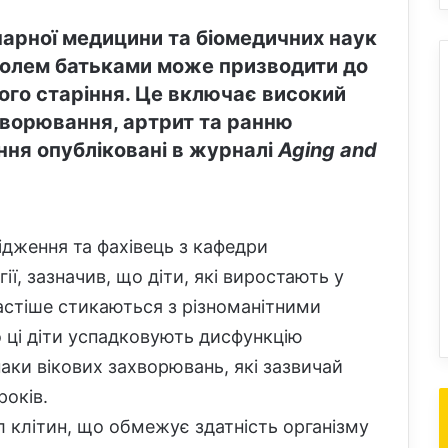
нарної медицини та біомедичних наук
голем батьками може призводити до
ого старіння. Це включає високий
хворювання, артрит та ранню
ння опубліковані в журналі
Aging and
ідження та фахівець з кафедри
ії, зазначив, що діти, які виростають у
частіше стикаються з різноманітними
о ці діти успадковують дисфункцію
аки вікових захворювань, які зазвичай
років.
іл клітин, що обмежує здатність організму