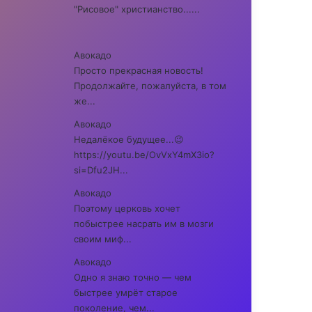
"Рисовое" христианство......
Авокадо
Просто прекрасная новость!
Продолжайте, пожалуйста, в том
же...
Авокадо
Недалёкое будущее...😉
https://youtu.be/OvVxY4mX3io?
si=Dfu2JH...
Авокадо
Поэтому церковь хочет
побыстрее насрать им в мозги
своим миф...
Авокадо
Одно я знаю точно — чем
быстрее умрёт старое
поколение, чем...