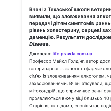
Вчені з Техаської школи ветери
виявили, що зловживання алко
передачі дітям симптомів раннь
рівень холестерину, серцеві за
деменцію. Результати дослідже
Disease.
Джерело:
life.pravda.com.ua
Професор Майкл Голдінг, автор досл
ветеринарної фізіології та фармаколог
сім’ях із зловживанням алкоголем, 
захворюваннями. Вчені з’ясували, щ
мітохондрій, що спричинює ранні озн
проявляються вже у віці близько 40 
Старіння, як відомо, сповільнює под