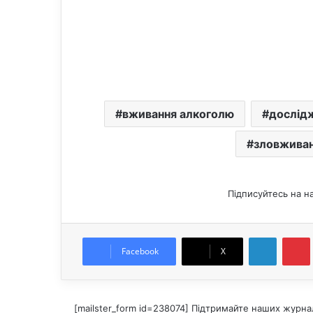
вживання алкоголю
дослід
зловжива
Підписуйтесь на н
LinkedIn
Pintere
Facebook
X
[mailster_form id=238074] Підтримайте наших журнал