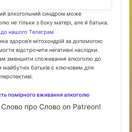
ний алкогольний синдром може
лю не тільки з боку матері, але й батька.
до нашого Телеграм
ка здоров’я мітохондрій за допомогою
могти відстрочити негативні наслідки.
кам зменшити споживання алкоголю до
я майбутніх батьків є ключовим для
 перспективі.
сть помірного вживання алкоголю
 Слово про Слово on Patreon!