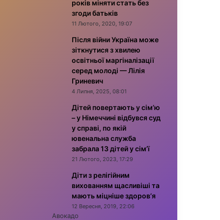
років міняти стать без
згоди батьків
11 Лютого, 2020, 19:07
Після війни Україна може
зіткнутися з хвилею
освітньої маргіналізації
серед молоді — Лілія
Гриневич
4 Липня, 2025, 08:01
Дітей повертають у сім’ю
– у Німеччині відбувся суд
у справі, по якій
ювенальна служба
забрала 13 дітей у сім’ї
21 Лютого, 2023, 17:29
Діти з релігійним
вихованням щасливіші та
мають міцніше здоров’я
12 Вересня, 2019, 22:06
Авокадо