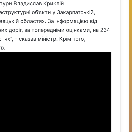
ктури Владислав Криклій.
аструктурні об’єкти у Закарпатській,
івецькій областях. За інформацією від
х доріг, за попередніми оцінками, на 234
ях”, – сказав міністр. Крім того,
в.