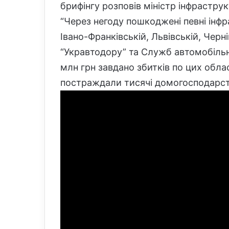
брифінгу розповів міністр інфрастру
“Через негоду пошкоджені певні інфр
Івано-Франківській, Львівській, Черн
“Укравтодору” та Служб автомобільни
млн грн завдано збитків по цих област
постраждали тисячі домогосподарст