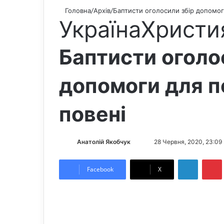
Головна
/
Архів
/
Баптисти оголосили збір допомог
Україна
Христи
Баптисти оголо
допомоги для п
повені
Анатолій Якобчук
F
S
28 Червня, 2020, 23:09
o
e
LinkedIn
Pintere
l
n
Facebook
X
l
d
o
a
w
n
o
e