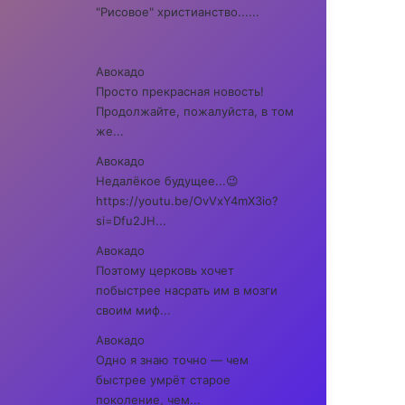
"Рисовое" христианство......
Авокадо
Просто прекрасная новость!
Продолжайте, пожалуйста, в том
же...
Авокадо
Недалёкое будущее...😉
https://youtu.be/OvVxY4mX3io?
si=Dfu2JH...
Авокадо
Поэтому церковь хочет
побыстрее насрать им в мозги
своим миф...
Авокадо
Одно я знаю точно — чем
быстрее умрёт старое
поколение, чем...