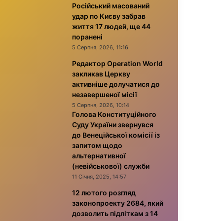
Російський масований
удар по Києву забрав
життя 17 людей, ще 44
поранені
5 Серпня, 2026, 11:16
Редактор Operation World
закликав Церкву
активніше долучатися до
незавершеної місії
5 Серпня, 2026, 10:14
Голова Конституційного
Суду України звернувся
до Венеційської комісії із
запитом щодо
альтернативної
(невійськової) служби
11 Січня, 2025, 14:57
12 лютого розгляд
законопроекту 2684, який
дозволить підліткам з 14