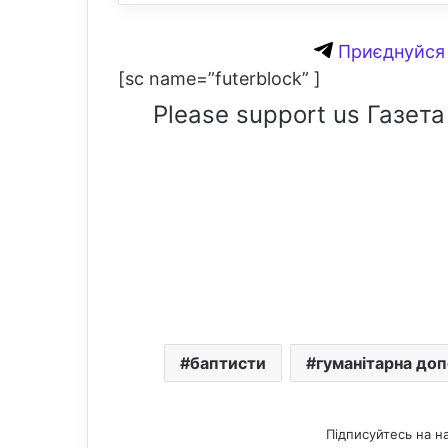
Приєднуйся 
[sc name=”futerblock” ]
Please support us Газета
баптисти
гуманітарна до
Підписуйтесь на н