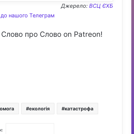
Джерело:
ВСЦ ЄХБ
до нашого Телеграм
 Слово про Слово on Patreon!
помога
екологія
катастрофа
ас