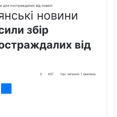
и для постраждалих від повені
янські новини
сили збір
остраждалих від
0
457
Час читання: 1 хвилина
st
Messenger