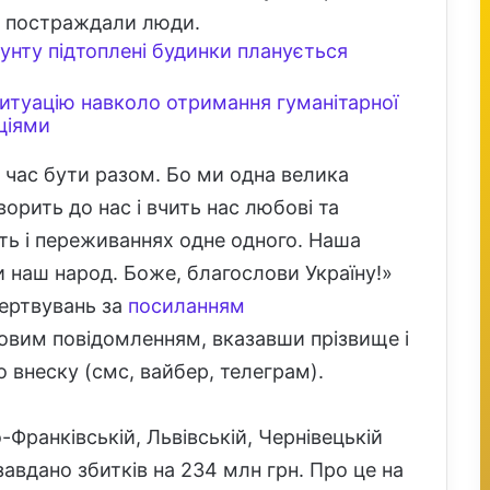
е постраждали люди.
грунту підтоплені будинки планується
ситуацію навколо отримання гуманітарної
ціями
е час бути разом. Бо ми одна велика
ворить до нас і вчить нас любові та
сть і переживаннях одне одного. Наша
 наш народ. Боже, благослови Україну!»
жертвувань за
посиланням
овим повідомленням, вказавши прізвище і
 внеску (смс, вайбер, телеграм).
-Франківській, Львівській, Чернівецькій
завдано збитків на 234 млн грн. Про це на