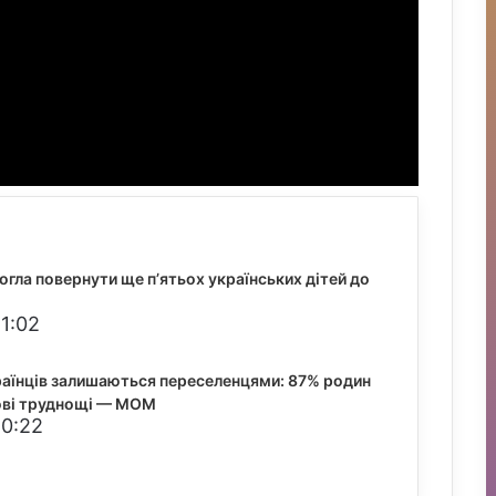
гла повернути ще п’ятьох українських дітей до
1:02
раїнців залишаються переселенцями: 87% родин
ові труднощі — МОМ
20:22