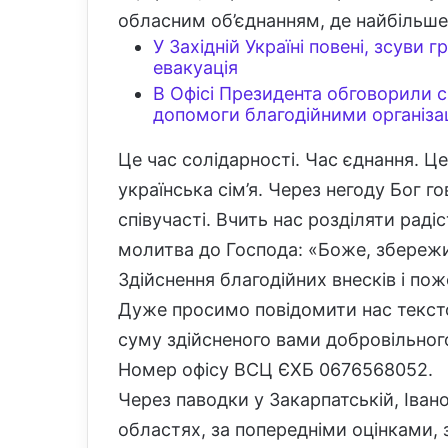
обласним об’єднанням, де найбільш
У Західній Україні повені, зсуви 
евакуація
В Офісі Президента обговорили 
допомоги благодійними організа
Це час солідарності. Час єднання. Ц
українська сім’я. Через негоду Бог го
співучасті. Вчить нас розділяти раді
молитва до Господа: «Боже, збережи
Здійснення благодійних внесків і по
Дуже просимо повідомити нас текст
суму здійсненого вами добровільного
Номер офісу ВСЦ ЄХБ 0676568052.
Через паводки у Закарпатській, Івано
областях, за попередніми оцінками, 