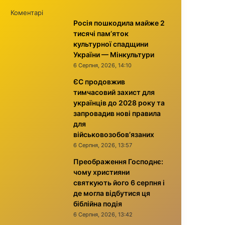
Коментарі
Росія пошкодила майже 2
тисячі пам’яток
культурної спадщини
України — Мінкультури
6 Серпня, 2026, 14:10
ЄС продовжив
тимчасовий захист для
українців до 2028 року та
запровадив нові правила
для
військовозобов’язаних
6 Серпня, 2026, 13:57
Преображення Господнє:
чому християни
святкують його 6 серпня і
де могла відбутися ця
біблійна подія
6 Серпня, 2026, 13:42