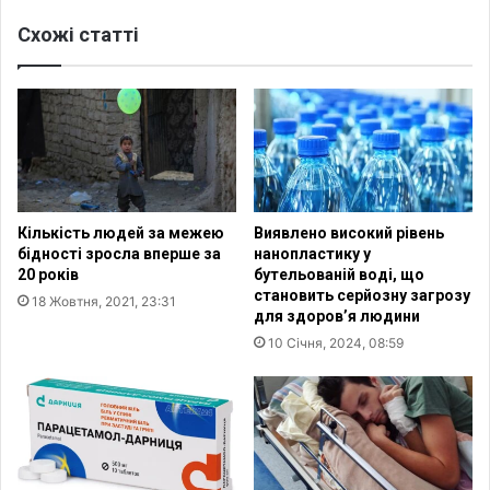
ю
Т
Схожі статті
й
в
о
р
ц
я
Кількість людей за межею
Виявлено високий рівень
бідності зросла вперше за
нанопластику у
20 років
бутельованій воді, що
становить серйозну загрозу
18 Жовтня, 2021, 23:31
для здоров’я людини
10 Січня, 2024, 08:59