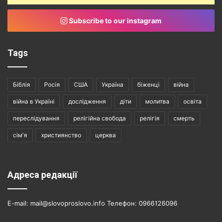
Subscribe to our instagram
Tags
Біблія
Росія
США
Україна
біженці
війна
війна в Україні
дослідження
діти
молитва
освіта
переслідування
релігійна свобода
релігія
смерть
сім'я
християнство
церква
Адреса редакції
E-mail: mail@slovoproslovo.info Телефон: 0966126096