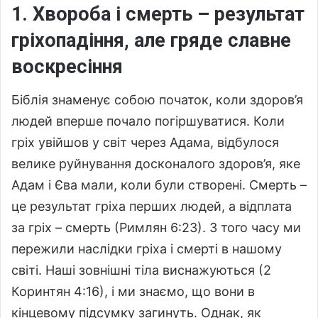
1. Хвороба і смерть – результат
гріхопадіння, але гряде славне
воскресіння
Біблія знаменує собою початок, коли здоров’я
людей вперше почало погіршуватися. Коли
гріх увійшов у світ через Адама, відбулося
велике руйнування досконалого здоров’я, яке
Адам і Єва мали, коли були створені. Смерть –
це результат гріха перших людей, а відплата
за гріх – смерть (Римлян 6:23). З того часу ми
пережили наслідки гріха і смерті в нашому
світі. Наші зовнішні тіла виснажуються (2
Коринтян 4:16), і ми знаємо, що вони в
кінцевому підсумку загинуть. Однак, як