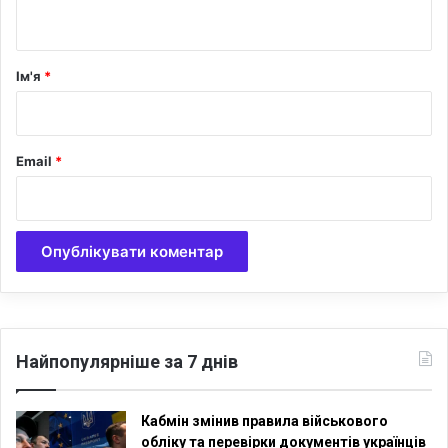
т
а
р
Ім'я
*
*
Email
*
Найпопулярніше за 7 днів
Кабмін змінив правила військового
обліку та перевірки документів українців