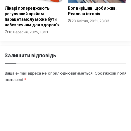
Лікарі попереджають:
Бог вирішив, щоб я жив.
регулярний прийом
Реальна історія
парацетамолу може бути
23 Квітня, 2021, 23:33
небезпечним для здоров’я
16 Вересня, 2025, 13:11
Залишити відповідь
Ваша e-mail адреса не оприлюднюватиметься.
Обов’язкові поля
позначені
*
К
о
м
е
н