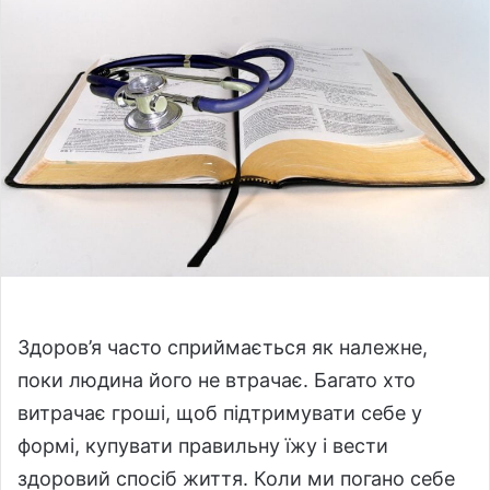
o
a
w
n
o
e
n
m
X
a
i
l
Здоров’я часто сприймається як належне,
поки людина його не втрачає. Багато хто
витрачає гроші, щоб підтримувати себе у
формі, купувати правильну їжу і вести
здоровий спосіб життя. Коли ми погано себе