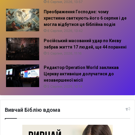
6 Серпня, 2026, 13:57
Преображення Господнє: чому
християни святкують його 6 серпня і де
могла відбутися ця біблійна подія
6 Серпня, 2026, 13:42
Російський масований удар по Києву
забрав життя 17 людей, ще 44 поранені
5 Серпня, 2026, 11:16
Редактор Operation World закликав
Церкву активніше долучатися до
незавершеної місії
5 Серпня, 2026, 10:14
Вивчай Біблію вдома