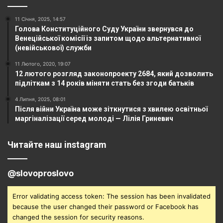
11 Січня, 2025, 14:57
Голова Конституційного Суду України звернувся до
Венеційської комісії із запитом щодо альтернативної
(невійськової) служби
11 Лютого, 2020, 19:07
12 лютого розгляд законопроекту 2684, який дозволить
підліткам з 14 років міняти стать без згоди батьків
4 Липня, 2025, 08:01
Після війни Україна може зіткнутися з хвилею освітньої
маргіналізації серед молоді — Лілія Гриневич
Читайте наш instagram
@slovoproslovo
Error validating access token: The session has been invalidated
because the user changed their password or Facebook has
changed the session for security reasons.