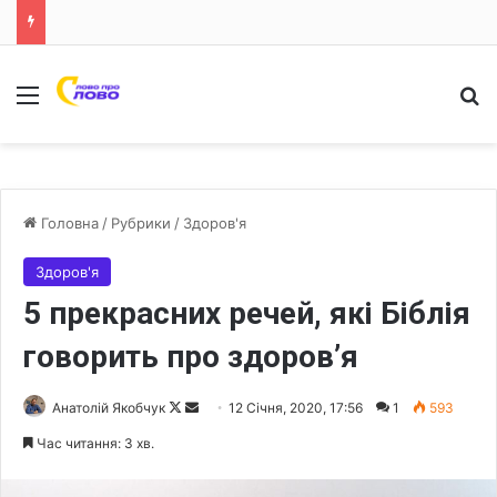
Меню
Ш
Головна
/
Рубрики
/
Здоров'я
Здоров'я
5 прекрасних речей, які Біблія
говорить про здоров’я
Анатолій Якобчук
F
S
12 Січня, 2020, 17:56
1
593
o
e
Час читання: 3 хв.
l
n
l
d