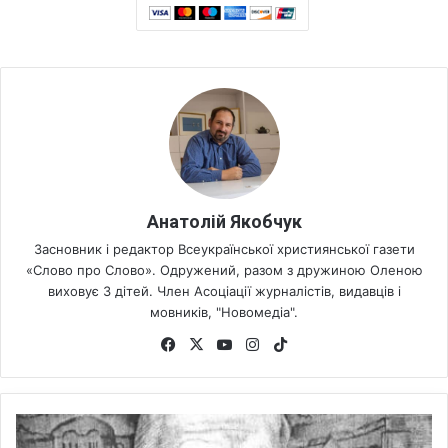
Анатолій Якобчук
Засновник і редактор Всеукраїнської християнської газети
«Слово про Слово». Одружений, разом з дружиною Оленою
виховує 3 дітей. Член Асоціації журналістів, видавців і
мовників, "Новомедіа".
Fa
X
Yo
Ins
Tik
ce
uT
tag
To
bo
ub
ra
k
ok
e
m
В
е