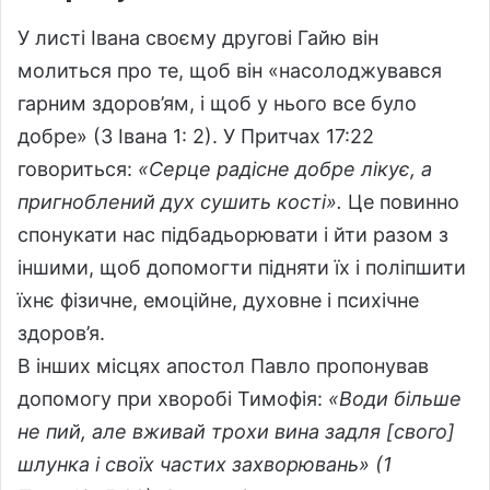
У листі Івана своєму другові Гайю він
молиться про те, щоб він «насолоджувався
гарним здоров’ям, і щоб у нього все було
добре» (3 Івана 1: 2). У Притчах 17:22
говориться:
«Серце радісне добре лікує, а
пригноблений дух сушить кості».
Це повинно
спонукати нас підбадьорювати і йти разом з
іншими, щоб допомогти підняти їх і поліпшити
їхнє фізичне, емоційне, духовне і психічне
здоров’я.
В інших місцях апостол Павло пропонував
допомогу при хворобі Тимофія:
«Води більше
не пий, але вживай трохи вина задля [свого]
шлунка і своїх частих захворювань» (1