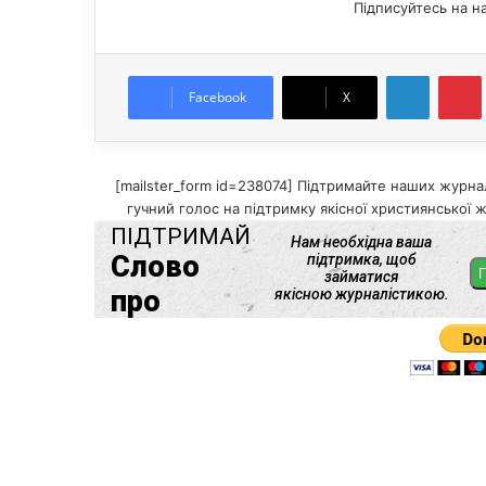
Підписуйтесь на н
LinkedIn
Pintere
Facebook
X
[mailster_form id=238074] Підтримайте наших журнал
гучний голос на підтримку якісної християнської ж