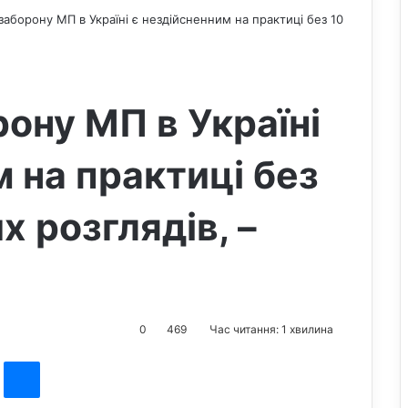
заборону МП в Україні є нездійсненним на практиці без 10
ону МП в Україні
 на практиці без
х розглядів, –
0
469
Час читання: 1 хвилина
st
Messenger