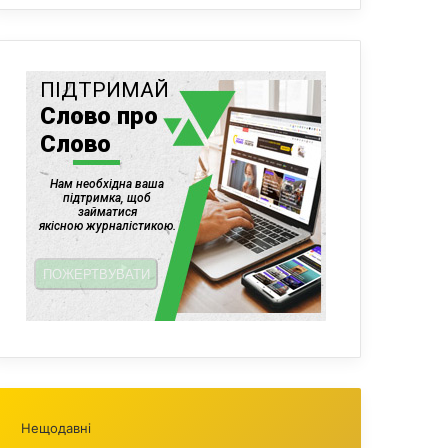
Нещодавні