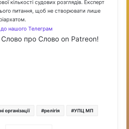
ої кількості судових розглядів. Експерт
цього питання, щоб не створювати лише
ріархатом.
до нашого Телеграм
 Слово про Слово on Patreon!
ні організації
релігія
УПЦ МП