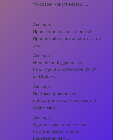
"Рисовое" христианство......
Авокадо
Просто прекрасная новость!
Продолжайте, пожалуйста, в том
же...
Авокадо
Недалёкое будущее...😉
https://youtu.be/OvVxY4mX3io?
si=Dfu2JH...
Авокадо
Поэтому церковь хочет
побыстрее насрать им в мозги
своим миф...
Авокадо
Одно я знаю точно — чем
быстрее умрёт старое
поколение, чем...