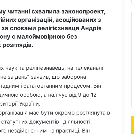
у читанні схвалила законопроект,
йних організацій, асоційованих з
за словами релігієзнавця Андрія
кону є малоймовірною без
 розглядів.
 наук та релігієзнавець, на телеканалі
не за день” заявив, що заборона
ладним і багатоетапним процесом. Він
ичною особою, а налічує від 9 до 12
иторії України.
організація має бути окремо розглянута в
 статутних документів і діяльності.
го нездійсненним на практиці. Він