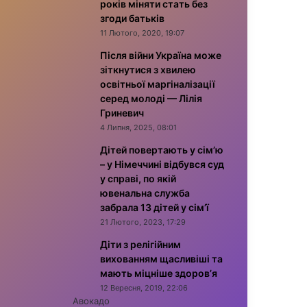
років міняти стать без
згоди батьків
11 Лютого, 2020, 19:07
Після війни Україна може
зіткнутися з хвилею
освітньої маргіналізації
серед молоді — Лілія
Гриневич
4 Липня, 2025, 08:01
Дітей повертають у сім’ю
– у Німеччині відбувся суд
у справі, по якій
ювенальна служба
забрала 13 дітей у сім’ї
21 Лютого, 2023, 17:29
Діти з релігійним
вихованням щасливіші та
мають міцніше здоров’я
12 Вересня, 2019, 22:06
Авокадо