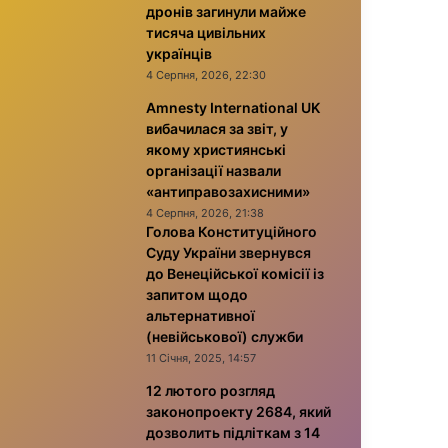
дронів загинули майже
тисяча цивільних
українців
4 Серпня, 2026, 22:30
Amnesty International UK
вибачилася за звіт, у
якому християнські
організації назвали
«антиправозахисними»
4 Серпня, 2026, 21:38
Голова Конституційного
Суду України звернувся
до Венеційської комісії із
запитом щодо
альтернативної
(невійськової) служби
11 Січня, 2025, 14:57
12 лютого розгляд
законопроекту 2684, який
дозволить підліткам з 14