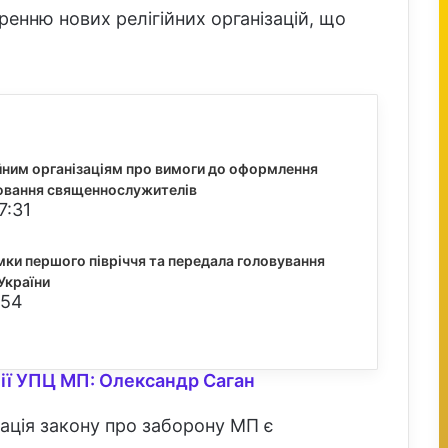
ренню нових релігійних організацій, що
йним організаціям про вимоги до оформлення
ювання священнослужителів
7:31
мки першого півріччя та передала головування
України
:54
ії УПЦ МП: Олександр Саган
зація закону про заборону МП є