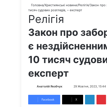
Головна
/
Християнські новини
/
Релігія
/
Закон про 
тисяч судових розглядів, – експерт
Релігія
Закон про забор
є нездійсненним
10 тисяч судови
експерт
Анатолій Якобчук
F
S
29 Жовтня, 2023, 15:44
o
e
LinkedIn
Pintere
l
n
Facebook
X
l
d