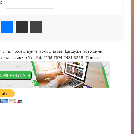
ас
st
Messenger
Поділитися електронною поштою
Друк
істів, пожертвуйте прямо зараз! Це дуже потрібний і
урналістики в Україні. 5168 7574 2431 8238 (Приват)