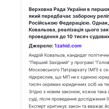
Верховна Рада України в першом
який передбачає заборону релігі
Російською Федерацією. Однак, 
Ковальова, реалізація цього за
проведення до 10 тисяч судових
Джерело:
1zahid.com
Андрій Ковальов, кандидат політичних
“Перший Західний” у програмі “Голов
Московського Патріархату (МП) є ск
підкреслив, що МП не є єдиною юрид
тисяч окремих юридичних осіб на тер
Згідно з новим законом, кожна така 
суді, після проведення дослідження її
Експерт критикує закон та вважає йо