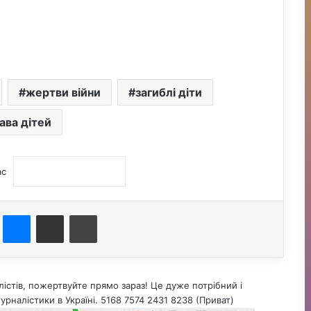
жертви війни
загиблі діти
ава дітей
ас
st
Messenger
Поділитися електронною поштою
Друк
істів, пожертвуйте прямо зараз! Це дуже потрібний і
урналістики в Україні. 5168 7574 2431 8238 (Приват)