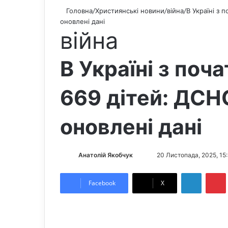
Головна
/
Християнські новини
/
війна
/
В Україні з
оновлені дані
війна
В Україні з поч
669 дітей: ДС
оновлені дані
Анатолій Якобчук
F
S
20 Листопада, 2025, 15
o
e
LinkedIn
Pintere
l
n
Facebook
X
l
d
o
a
w
n