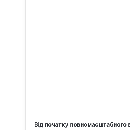
o
e
n
m
X
a
i
l
Від початку повномасштабного в