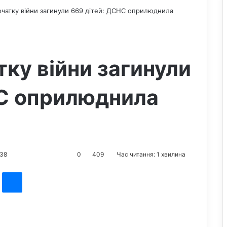
 початку війни загинули 669 дітей: ДСНС оприлюднила
атку війни загинули
НС оприлюднила
:38
0
409
Час читання: 1 хвилина
st
Messenger