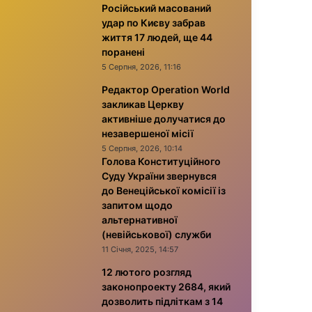
Російський масований
удар по Києву забрав
життя 17 людей, ще 44
поранені
5 Серпня, 2026, 11:16
Редактор Operation World
закликав Церкву
активніше долучатися до
незавершеної місії
5 Серпня, 2026, 10:14
Голова Конституційного
Суду України звернувся
до Венеційської комісії із
запитом щодо
альтернативної
(невійськової) служби
11 Січня, 2025, 14:57
12 лютого розгляд
законопроекту 2684, який
дозволить підліткам з 14