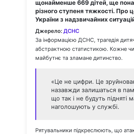
щонайменше 669 дітей, ще пона
різного ступеня тяжкості. Про
України з надзвичайних ситуаці
Джерело:
ДСНС
За інформацією ДСНС, трагедія дитячи
абстрактною статистикою. Кожне чи
майбутнє та зламане дитинство.
«Це не цифри. Це зруйнован
назавжди залишаться в пам’я
що так і не будуть підняті
наголошують у службі.
Рятувальники підкреслюють, що атаки