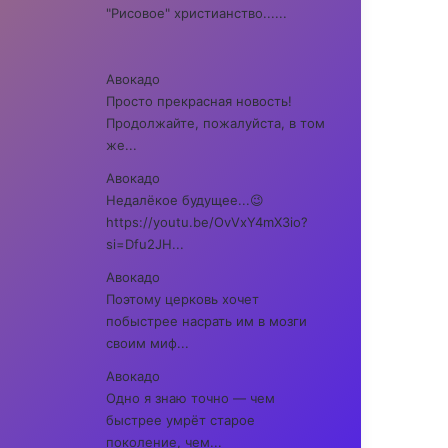
"Рисовое" христианство......
Авокадо
Просто прекрасная новость!
Продолжайте, пожалуйста, в том
же...
Авокадо
Недалёкое будущее...😉
https://youtu.be/OvVxY4mX3io?
si=Dfu2JH...
Авокадо
Поэтому церковь хочет
побыстрее насрать им в мозги
своим миф...
Авокадо
Одно я знаю точно — чем
быстрее умрёт старое
поколение, чем...