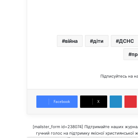
війна
діти
ДСНС
пр
Підписуйтесь на н
LinkedIn
Pintere
Facebook
X
[mailster_form id=238074] Підтримайте наших журнал
гучний голос на підтримку якісної християнської ж