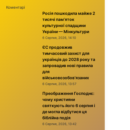
Коментарі
Росія пошкодила майже 2
тисячі пам’яток
культурної спадщини
України — Мінкультури
6 Серпня, 2026, 14:10
ЄС продовжив
тимчасовий захист для
українців до 2028 року та
запровадив нові правила
для
військовозобов’язаних
6 Серпня, 2026, 13:57
Преображення Господнє:
чому християни
святкують його 6 серпня і
де могла відбутися ця
біблійна подія
6 Серпня, 2026, 13:42