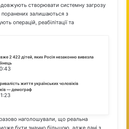
родовжують створювати системну загрозу
то поранених залишаються з
ть операцій, реабілітації та
вже 2 422 дітей, яких Росія незаконно вивезла
бінець
20:43
тривалість життя українських чоловіків
оків — демограф
1:23
оразово наголошували, що реальна
й може бути значно більшою, адже дані з