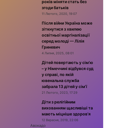
років міняти стать без
згоди батьків
11 Лютого, 2020, 19:07
Після війни Україна може
зіткнутися з хвилею
освітньої маргіналізації
серед молоді — Лілія
Гриневич
4 Липня, 2025, 08:01
Дітей повертають у сім’ю
– у Німеччині відбувся суд
у справі, по якій
ювенальна служба
забрала 13 дітей у сім’ї
21 Лютого, 2023, 17:29
Діти з релігійним
вихованням щасливіші та
мають міцніше здоров’я
12 Вересня, 2019, 22:06
Авокадо