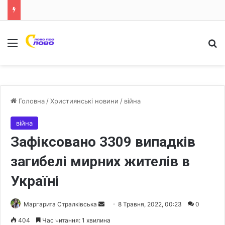
Меню
Ш
Головна
/
Християнські новини
/
війна
війна
Зафіксовано 3309 випадків
загибелі мирних жителів в
Україні
Маргарита Стралківська
S
8 Травня, 2022, 00:23
0
e
404
Час читання: 1 хвилина