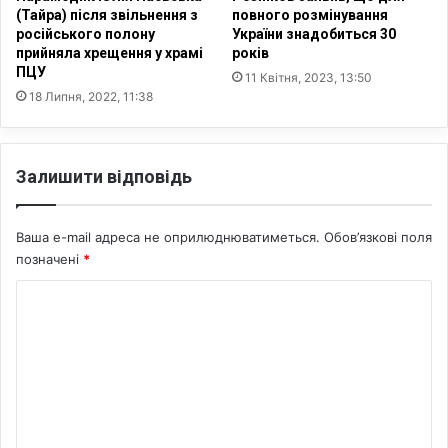
і
п
(Тайра) після звільнення з
повного розмінування
ю
е
російського полону
України знадобиться 30
з
прийняла хрещення у храмі
років
р
ПЦУ
а
е
11 Квітня, 2023, 13:50
к
б
18 Липня, 2022, 11:38
о
у
н
в
о
а
Залишити відповідь
д
ю
а
т
в
ь
Ваша e-mail адреса не оприлюднюватиметься.
Обов’язкові поля
с
у
позначені
*
т
д
в
у
К
а
ж
о
У
е
к
с
м
р
к
е
а
р
ї
у
н
н
т
т