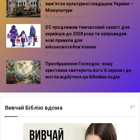
пам’яток культурної спадщини України —
Мінкультури
6 Серпня, 2026, 14:10
ЄС продовжив тимчасовий захист для
українців до 2028 року та запровадив
нові правила для
військовозобов’язаних
6 Серпня, 2026, 13:57
Преображення Господнє: чому
християни святкують його 6 серпня і де
могла відбутися ця біблійна подія
6 Серпня, 2026, 13:42
Вивчай Біблію вдома