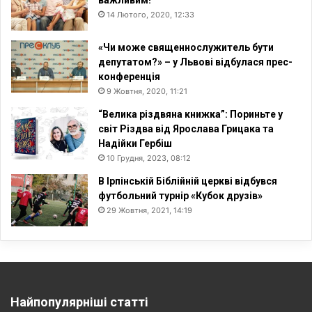
14 Лютого, 2020, 12:33
«Чи може священнослужитель бути
депутатом?» – у Львові відбулася прес-
конференція
9 Жовтня, 2020, 11:21
“Велика різдвяна книжка”: Пориньте у
світ Різдва від Ярослава Грицака та
Надійки Гербіш
10 Грудня, 2023, 08:12
В Ірпінській Біблійній церкві відбувся
футбольний турнір «Кубок друзів»
29 Жовтня, 2021, 14:19
Найпопулярніші статті