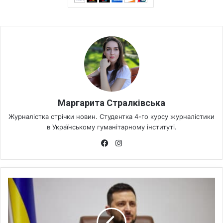
Маргарита Стралківська
Журналістка стрічки новин. Студентка 4-го курсу журналістики
в Українському гуманітарному інституті.
Fa
Ins
ce
tag
bo
ra
ok
m
В
о
л
о