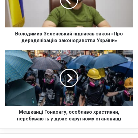
д
и
м
и
р
З
Володимир Зеленський підписав закон «Про
е
дерадянізацію законодавства України»
л
е
М
н
е
с
ш
ь
к
к
а
и
н
й
ц
п
і
і
Г
д
о
Мешканці Гонконгу, особливо християни,
п
н
перебувають у дуже скрутному становищі
и
к
с
о
а
н