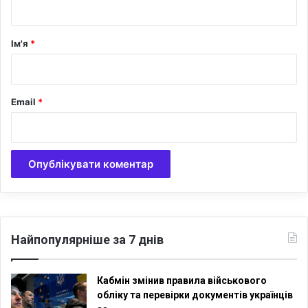
и
н
»
о
а
м
р
Ім'я
*
у
*
с
т
а
Email
*
н
о
в
и
щ
і
Найпопулярніше за 7 днів
Кабмін змінив правила військового
обліку та перевірки документів українців