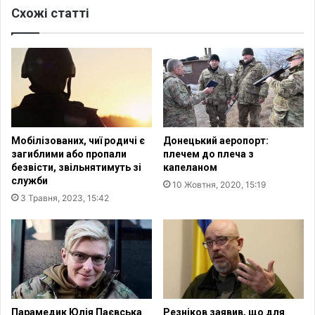
Схожі статті
в
г
з
у
а
,
к
о
о
с
н
о
«
б
П
л
р
и
Мобілізованих, чиї родичі є
Донецький аеропорт:
о
в
загиблими або пропали
плечем до плеча з
д
о
безвісти, звільнятимуть зі
капеланом
е
х
служби
10 Жовтня, 2020, 15:19
р
р
3 Травня, 2023, 15:42
а
и
д
с
я
т
н
и
і
я
з
н
а
и
ц
,
Парамедик Юлія Паєвська
Резніков заявив, що для