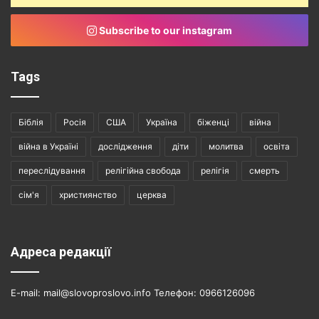
Subscribe to our instagram
Tags
Біблія
Росія
США
Україна
біженці
війна
війна в Україні
дослідження
діти
молитва
освіта
переслідування
релігійна свобода
релігія
смерть
сім'я
християнство
церква
Адреса редакції
E-mail: mail@slovoproslovo.info Телефон: 0966126096