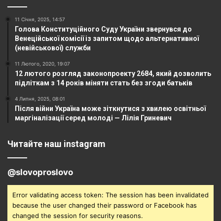
11 Січня, 2025, 14:57
Голова Конституційного Суду України звернувся до
Венеційської комісії із запитом щодо альтернативної
(невійськової) служби
11 Лютого, 2020, 19:07
12 лютого розгляд законопроекту 2684, який дозволить
підліткам з 14 років міняти стать без згоди батьків
4 Липня, 2025, 08:01
Після війни Україна може зіткнутися з хвилею освітньої
маргіналізації серед молоді — Лілія Гриневич
Читайте наш instagram
@slovoproslovo
Error validating access token: The session has been invalidated
because the user changed their password or Facebook has
changed the session for security reasons.