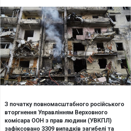
n
d
a
n
e
m
a
i
l
З початку повномасштабного російського
вторгнення Управлінням Верховного
комісара ООН з прав людини (УВКПЛ)
зафіксовано 3309 випадків загибелі та