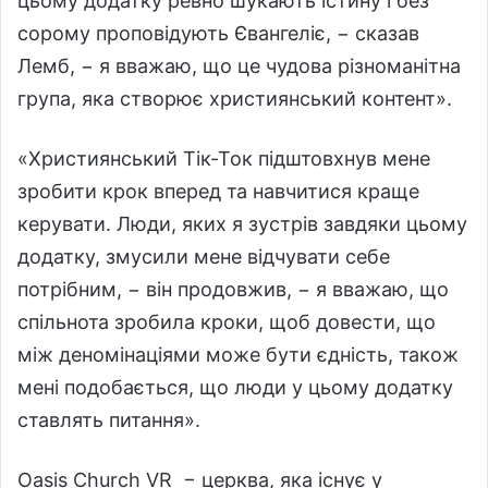
цьому додатку ревно шукають істину і без
сорому проповідують Євангеліє, − сказав
Лемб, − я вважаю, що це чудова різноманітна
група, яка створює християнський контент».
«Християнський Тік-Ток підштовхнув мене
зробити крок вперед та навчитися краще
керувати. Люди, яких я зустрів завдяки цьому
додатку, змусили мене відчувати себе
потрібним, − він продовжив, − я вважаю, що
спільнота зробила кроки, щоб довести, що
між деномінаціями може бути єдність, також
мені подобається, що люди у цьому додатку
ставлять питання».
Oasis Church VR − церква, яка існує у