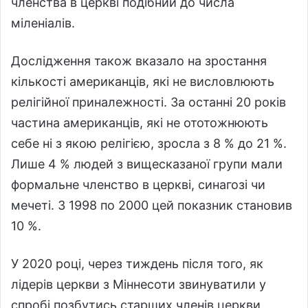
членства в церкві подібний до числа
міленіалів.
Дослідження також вказало на зростання
кількості американців, які не висловлюють
релігійної приналежності. За останні 20 років
частина американців, які не ототожнюють
себе ні з якою релігією, зросла з 8 % до 21 %.
Лише 4 % людей з вищесказаної групи мали
формальне членство в церкві, синагозі чи
мечеті. З 1998 по 2000 цей показник становив
10 %.
У 2020 році, через тиждень після того, як
лідерів церкви з Міннесоти звинуватили у
спробі позбутись старших членів церкви