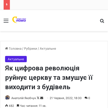
Меню
Ш
Головна
/
Рубрики
/
Актуальне
Актуальне
Як цифрова революція
руйнує церкву та змушує її
виходити з будівель
Анатолій Якобчук
F
S
21 Червня, 2022, 18:30
0
o
e
482
Час читання: 11 хв.