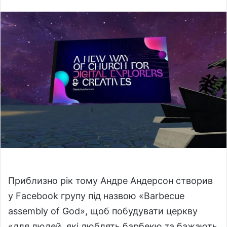
l
n
l
d
o
a
w
n
o
e
n
m
X
a
i
l
Приблизно рік тому Андре Андерсон створив
у Facebook групу під назвою «Barbecue
assembly of God», щоб побудувати церкву
«для людей, які люблять барбекю та бажають