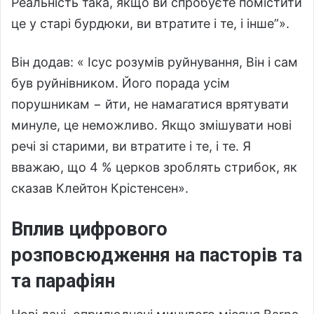
Реальність така, якщо ви спробуєте помістити
це у старі бурдюки, ви втратите і те, і інше”».
Він додав: « Ісус розумів руйнування, Він і сам
був руйнівником. Його порада усім
порушникам − йти, не намагатися врятувати
минуле, це неможливо. Якщо змішувати нові
речі зі старими, ви втратите і те, і те. Я
вважаю, що 4 % церков зроблять стрибок, як
сказав Клейтон Крістенсен».
Вплив цифрового
розповсюдження на пасторів та
та парафіян