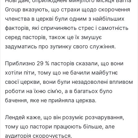
Нові дані, оприлюднені минулого місяця Barna
Group вказують, що страхи щодо скорочення
членства в церкві були одним з найбільших
факторів, які спричиняють стрес і самотність
серед пасторів, також це їх змушує
задуматись про зупинку свого служіння.
Приблизно 29 % пасторів сказали, що вони
хотіли піти, тому що не бачили майбутнє
своєї церкви, вони були незадоволені впливом
роботи на їхню сім‘ю, а в багатьох було
бачення, яке не прийняла церква.
Лендей каже, що він розуміє розчарування,
тому що пастори працюють більше, але
аудиторія скорочується.